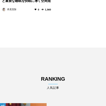
と重要な睡眠を快眠に導く空間造
りとは！？
舟見百加
0
1,940
RANKING
人気記事