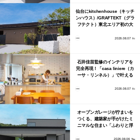
仙台にkitchenhouse（キッチ
ンハウス）/GRAFTEKT（グラ
フテクト）東北エリア初の大
型ショールームがオープン！
2026.08.07
Fri
石井佳苗監修のインテリアを
完全再現！「casa liniere（カ
ーサ・リンネル）」で叶える
北欧ナチュラルな部屋づく
り。
2026.08.07
Fri
オープンガレージが佇まいを
つくる、建築家が手がけたミ
ニマルな住まい「ふわりと浮
かび上がる住まい」
2026.08.06
Thu