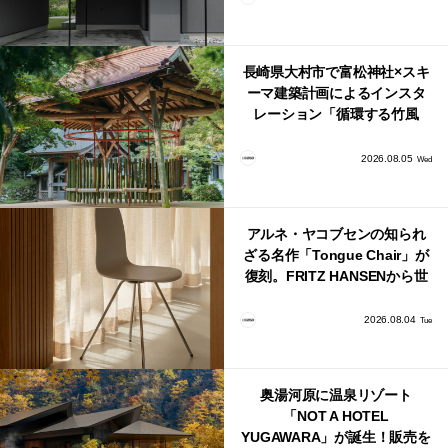
長崎県大村市で富松神社×スキ
ーマ建築計画によるインスタ
レーション「循環する竹風
鈴」が公開！
2026.08.05
Wed
アルネ・ヤコブセンの知られ
ざる名作「Tongue Chair」が
復刻。FRITZ HANSENから世
界で唯一、日本で発売開始！
2026.08.04
Tue
奥湯河原に温泉リゾート
「NOT A HOTEL
YUGAWARA」が誕生！販売を