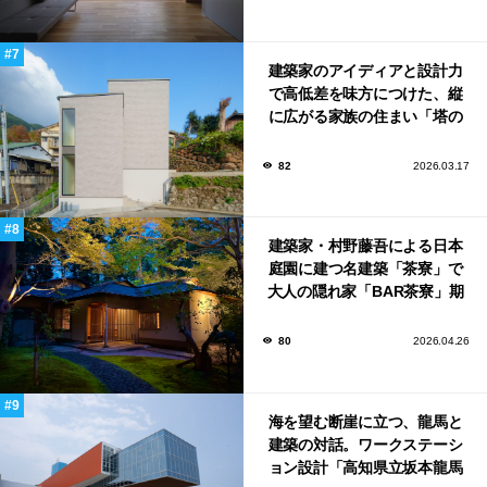
建築家のアイディアと設計力
で高低差を味方につけた、縦
に広がる家族の住まい「塔の
家」
82
2026.03.17
建築家・村野藤吾による日本
庭園に建つ名建築「茶寮」で
大人の隠れ家「BAR茶寮」期
日限定でOPEN！
80
2026.04.26
海を望む断崖に立つ、龍馬と
建築の対話。ワークステーシ
ョン設計「高知県立坂本龍馬