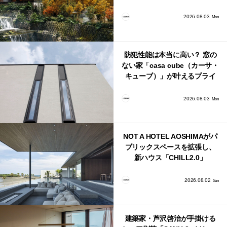
日本・海外同時に開始！
2026.08.03
Mon
防犯性能は本当に高い？ 窓の
ない家「casa cube（カーサ・
キューブ）」が叶えるプライ
バシーと安心感の正体
2026.08.03
Mon
NOT A HOTEL AOSHIMAがパ
ブリックスペースを拡張し、
新ハウス「CHILL2.0」
「COAST」が開業！
2026.08.02
Sun
建築家・芦沢啓治が手掛ける