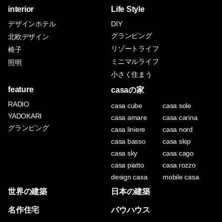
interior
Life Style
デザインホテル
DIY
グランピング
北欧デザイン
リゾートライフ
椅子
ミニマルライフ
照明
小さく住まう
feature
casaの家
RADIO
casa cube
casa sole
YADOKARI
casa amare
casa carina
グランピング
casa liniere
casa nord
casa basso
casa skip
casa sky
casa cago
casa piatto
casa rozzo
design casa
mobile casa
世界の建築
日本の建築
名作住宅
バウハウス