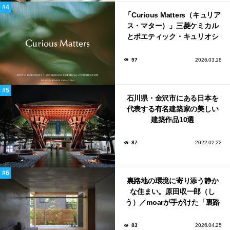
「Curious Matters（キュリア
ス・マター）」三菱ケミカル
とポエティック・キュリオシ
ティがタッグ。ミラノデザイ
ンウィーク2026で初出展
97
2026.03.18
石川県・金沢市にある日本を
代表する有名建築家の美しい
建築作品10選
87
2022.02.22
裏路地の環境に寄り添う静か
な住まい。原田収一郎（し
う）／moarが手がけた「裏路
地の家」
83
2026.04.25