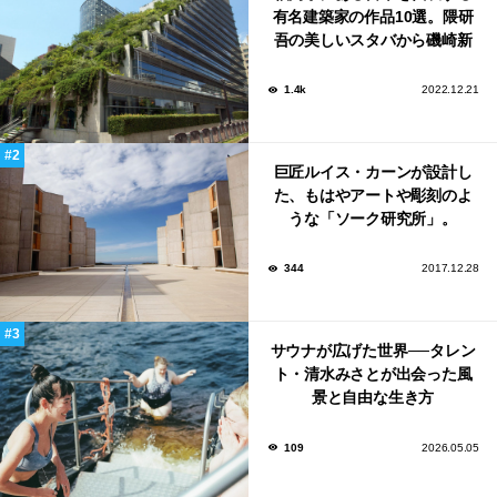
有名建築家の作品10選。隈研
吾の美しいスタバから磯崎新
による鮨屋まで！
1.4k
2022.12.21
巨匠ルイス・カーンが設計し
た、もはやアートや彫刻のよ
うな「ソーク研究所」。
344
2017.12.28
サウナが広げた世界──タレン
ト・清水みさとが出会った風
景と自由な生き方
109
2026.05.05