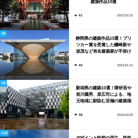
建築作品10選
61
2022.02.22
静岡県の建築作品15選！プリ
ツカー賞を受賞した磯崎新や
坂茂など有名建築家が手掛け
た美しい建築も多数！
60
2023.01.21
新潟県の建築10選！隈研吾や
前川國男、原広司による、地
元地域に馴染む至極の建築揃
い！
58
2024.04.03
デザインと性能の両立。規格