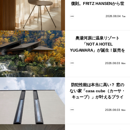
復刻。FRITZ HANSENから世
界で唯一、日本で発売開始！
2026.08.04
Tue
奥湯河原に温泉リゾート
「NOT A HOTEL
YUGAWARA」が誕生！販売を
日本・海外同時に開始！
2026.08.03
Mon
防犯性能は本当に高い？ 窓の
ない家「casa cube（カーサ・
キューブ）」が叶えるプライ
バシーと安心感の正体
2026.08.03
Mon