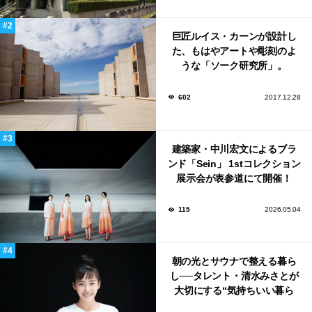
巨匠ルイス・カーンが設計し
た、もはやアートや彫刻のよ
うな「ソーク研究所」。
602
2017.12.28
建築家・中川宏文によるブラ
ンド「Sein」 1stコレクション
展示会が表参道にて開催！
115
2026.05.04
朝の光とサウナで整える暮ら
し──タレント・清水みさとが
大切にする“気持ちいい暮ら
し”