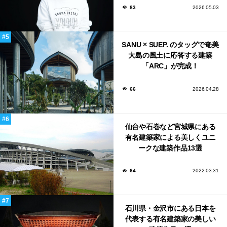
83
2026.05.03
SANU × SUEP. のタッグで奄美
大島の風土に応答する建築
「ARC」が完成！
66
2026.04.28
仙台や石巻など宮城県にある
有名建築家による美しくユニ
ークな建築作品13選
64
2022.03.31
石川県・金沢市にある日本を
代表する有名建築家の美しい