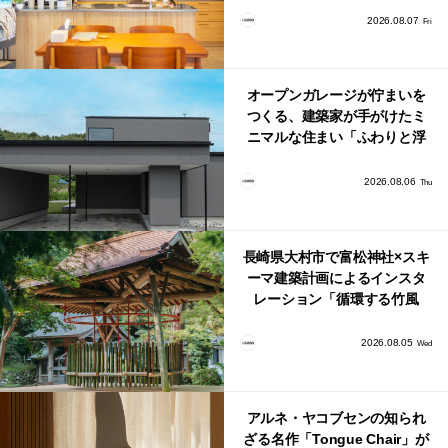
り。
2026.08.07
Fri
オープンガレージが佇まいを
つくる、建築家が手がけたミ
ニマルな住まい「ふわりと浮
かび上がる住まい」
2026.08.06
Thu
長崎県大村市で富松神社×スキ
ーマ建築計画によるインスタ
レーション「循環する竹風
鈴」が公開！
2026.08.05
Wed
アルネ・ヤコブセンの知られ
ざる名作「Tongue Chair」が