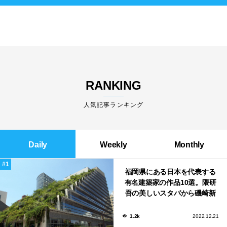
RANKING
人気記事ランキング
Daily
Weekly
Monthly
福岡県にある日本を代表する
有名建築家の作品10選。隈研
吾の美しいスタバから磯崎新
による鮨屋まで！
1.2k
2022.12.21