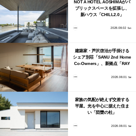
NOT A HOTEL AOSHIMAがパ
ブリックスペースを拡張し、
新ハウス「CHILL2.0」
「COAST」が開業！
2026.08.02
Sun
建築家・芦沢啓治が手掛ける
シェア別荘「SANU 2nd Home
Co-Owners」、新拠点「RAY
館山」が販売開始
2026.08.01
Sat
家族の気配が絶えず交差する
平屋。光を中心に据えた住ま
い「団欒の杜」
2026.08.01
Sat