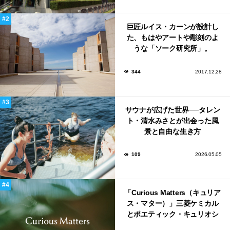
巨匠ルイス・カーンが設計し
た、もはやアートや彫刻のよ
うな「ソーク研究所」。
344
2017.12.28
サウナが広げた世界──タレン
ト・清水みさとが出会った風
景と自由な生き方
109
2026.05.05
「Curious Matters（キュリア
ス・マター）」三菱ケミカル
とポエティック・キュリオシ
ティがタッグ。ミラノデザイ