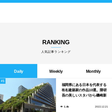
RANKING
人気記事ランキング
Daily
Weekly
Monthly
福岡県にある日本を代表する
有名建築家の作品10選。隈研
吾の美しいスタバから磯崎新
による鮨屋まで！
1.4k
2022.12.21