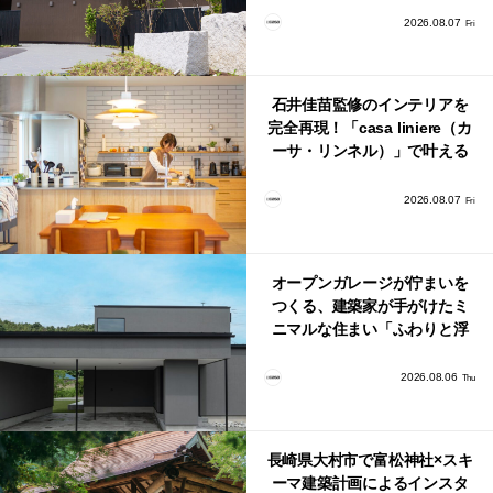
2026.08.07
Fri
石井佳苗監修のインテリアを
完全再現！「casa liniere（カ
ーサ・リンネル）」で叶える
北欧ナチュラルな部屋づく
り。
2026.08.07
Fri
オープンガレージが佇まいを
つくる、建築家が手がけたミ
ニマルな住まい「ふわりと浮
かび上がる住まい」
2026.08.06
Thu
長崎県大村市で富松神社×スキ
ーマ建築計画によるインスタ