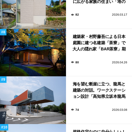
に広がる家族の住まい「塔の
家」
82
2026.03.17
建築家・村野藤吾による日本
庭園に建つ名建築「茶寮」で
大人の隠れ家「BAR茶寮」期
日限定でOPEN！
80
2026.04.26
海を望む断崖に立つ、龍馬と
建築の対話。ワークステーシ
ョン設計「高知県立坂本龍馬
記念館」
74
2026.03.08
規格住宅なのに自分らしい！