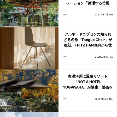
レーション「循環する竹風
鈴」が公開！
2026.08.05
Wed
アルネ・ヤコブセンの知られ
ざる名作「Tongue Chair」が
復刻。FRITZ HANSENから世
界で唯一、日本で発売開始！
2026.08.04
Tue
奥湯河原に温泉リゾート
「NOT A HOTEL
YUGAWARA」が誕生！販売を
日本・海外同時に開始！
2026.08.03
Mon