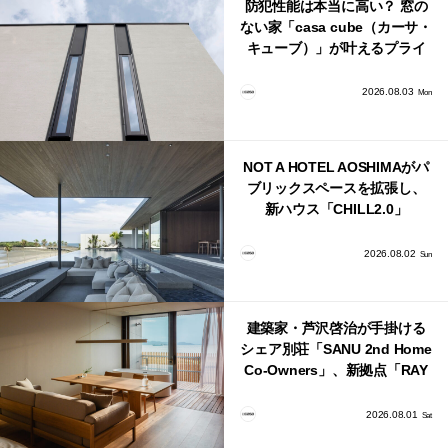
防犯性能は本当に高い？ 窓の
ない家「casa cube（カーサ・
キューブ）」が叶えるプライ
バシーと安心感の正体
2026.08.03
Mon
NOT A HOTEL AOSHIMAがパ
ブリックスペースを拡張し、
新ハウス「CHILL2.0」
「COAST」が開業！
2026.08.02
Sun
建築家・芦沢啓治が手掛ける
シェア別荘「SANU 2nd Home
Co-Owners」、新拠点「RAY
館山」が販売開始
2026.08.01
Sat