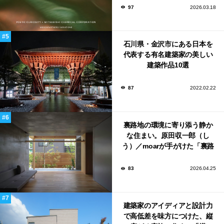
ンウィーク2026で初出展
97
2026.03.18
石川県・金沢市にある日本を
代表する有名建築家の美しい
建築作品10選
87
2022.02.22
裏路地の環境に寄り添う静か
な住まい。原田収一郎（し
う）／moarが手がけた「裏路
地の家」
83
2026.04.25
建築家のアイディアと設計力
で高低差を味方につけた、縦