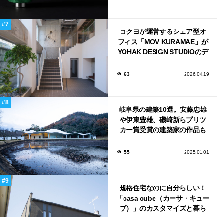
コクヨが運営するシェア型オ
フィス「MOV KURAMAE」が
YOHAK DESIGN STUDIOのデ
ザインで蔵前にオープン！
63
2026.04.19
岐阜県の建築10選。安藤忠雄
や伊東豊雄、磯崎新らプリツ
カー賞受賞の建築家の作品も
いっぱい！
55
2025.01.01
規格住宅なのに自分らしい！
「casa cube（カーサ・キュー
ブ）」のカスタマイズと暮ら