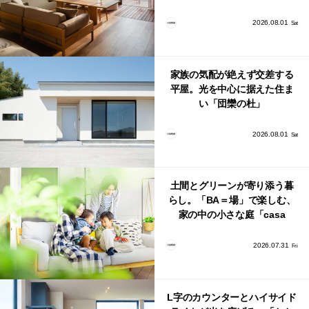
館山」が販売開始
2026.08.01
Sat
家族の気配が絶えず交差する
平屋。光を中心に据えた住ま
い「団欒の杜」
2026.08.01
Sat
土間とグリーンが寄り添う暮
らし。「BA＝場」で楽しむ、
家の中の小さな庭「casa
bago（カーサ・バーゴ）」
2026.07.31
Fri
L字のカウンターとハイサイド