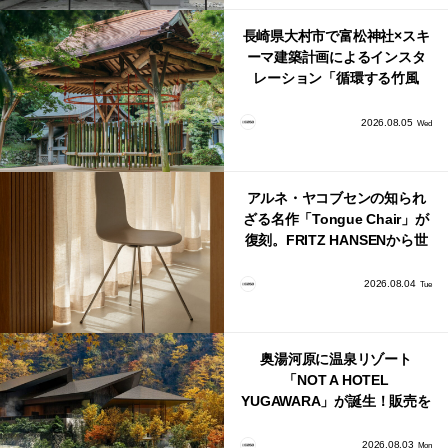
長崎県大村市で富松神社×スキ
ーマ建築計画によるインスタ
レーション「循環する竹風
鈴」が公開！
2026.08.05
Wed
アルネ・ヤコブセンの知られ
ざる名作「Tongue Chair」が
復刻。FRITZ HANSENから世
界で唯一、日本で発売開始！
2026.08.04
Tue
奥湯河原に温泉リゾート
「NOT A HOTEL
YUGAWARA」が誕生！販売を
日本・海外同時に開始！
2026.08.03
Mon