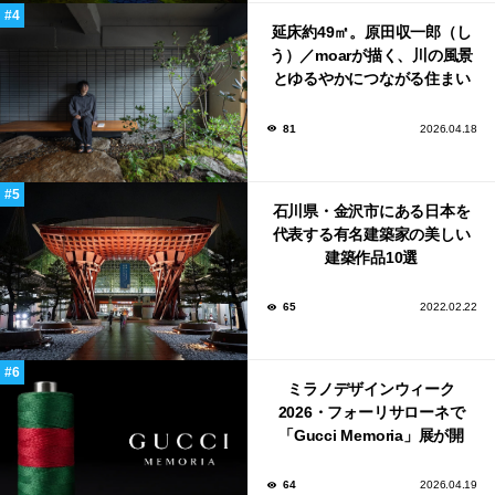
延床約49㎡。原田収一郎（し
う）／moarが描く、川の風景
とゆるやかにつながる住まい
「樋井川の庭」
81
2026.04.18
石川県・金沢市にある日本を
代表する有名建築家の美しい
建築作品10選
65
2022.02.22
ミラノデザインウィーク
2026・フォーリサローネで
「Gucci Memoria」展が開
催！
64
2026.04.19