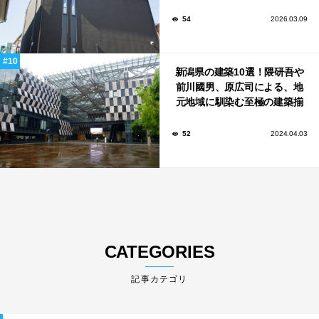
しのアイデア集
54
2026.03.09
新潟県の建築10選！隈研吾や
前川國男、原広司による、地
元地域に馴染む至極の建築揃
い！
52
2024.04.03
CATEGORIES