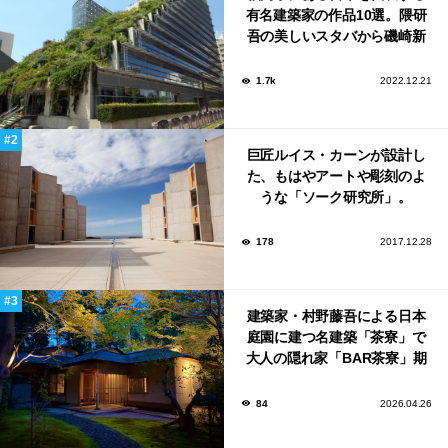
有名建築家の作品10選。隈研
吾の美しいスタバから磯崎新
による鮨屋まで！
1.7k
2022.12.21
巨匠ルイス・カーンが設計し
た、もはやアートや彫刻のよ
うな「ソーク研究所」。
178
2017.12.28
建築家・村野藤吾による日本
庭園に建つ名建築「茶寮」で
大人の隠れ家「BAR茶寮」期
日限定でOPEN！
84
2026.04.26