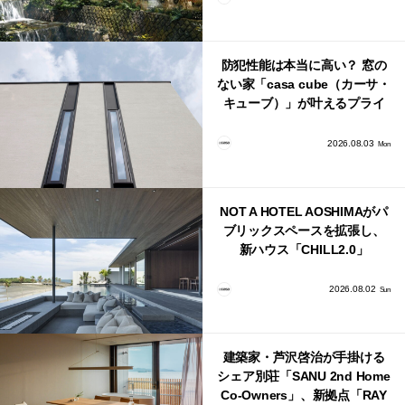
防犯性能は本当に高い？ 窓の
ない家「casa cube（カーサ・
キューブ）」が叶えるプライ
バシーと安心感の正体
2026.08.03
Mon
NOT A HOTEL AOSHIMAがパ
ブリックスペースを拡張し、
新ハウス「CHILL2.0」
「COAST」が開業！
2026.08.02
Sun
建築家・芦沢啓治が手掛ける
シェア別荘「SANU 2nd Home
Co-Owners」、新拠点「RAY