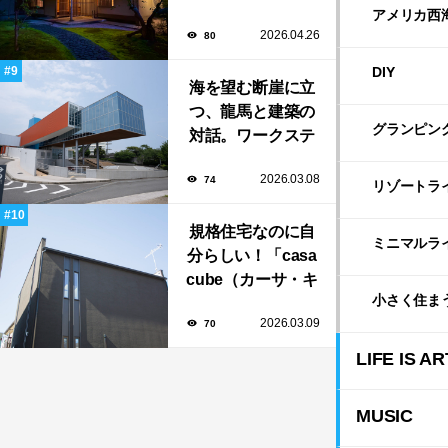
寮」で大人の隠れ
アメリカ西
2026.04.26
80
家「BAR茶寮」期
日限定でOPEN！
DIY
海を望む断崖に立
つ、龍馬と建築の
グランピン
対話。ワークステ
ーション設計「高
2026.03.08
74
知県立坂本龍馬記
リゾートラ
念館」
規格住宅なのに自
ミニマルラ
分らしい！「casa
cube（カーサ・キ
小さく住ま
ューブ）」のカス
2026.03.09
70
タマイズと暮らし
のアイデア集
LIFE IS AR
MUSIC