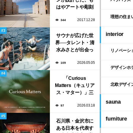
はやアートや彫刻
のような「ソーク
理想の住ま
2017.12.28
344
研究所」。
interior
サウナが広げた世
界──タレント・清
水みさとが出会っ
リノベーシ
た風景と自由な生
2026.05.05
109
き方
デザインホ
「Curious
北欧デザイ
Matters（キュリア
ス・マター）」三
菱ケミカルとポエ
sauna
2026.03.18
97
ティック・キュリ
オシティがタッ
furniture
グ。ミラノデザイ
石川県・金沢市に
ンウィーク2026で
ある日本を代表す