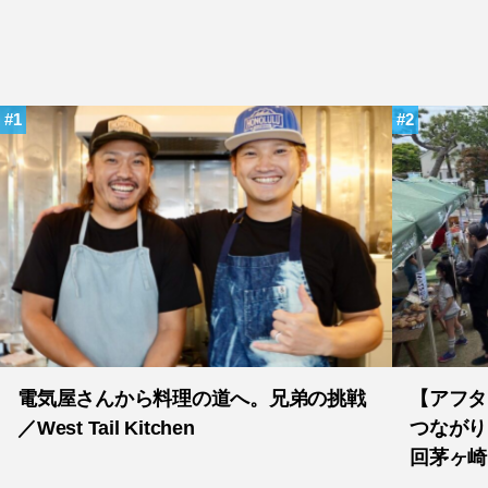
1
2
電気屋さんから料理の道へ。兄弟の挑戦
【アフタ
／West Tail Kitchen
つながり
回茅ヶ崎