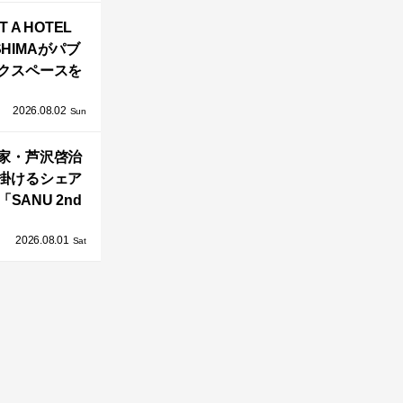
バシーと安心
T A HOTEL
感の正体
SHIMAがパブ
クスペースを
し、新ハウス
2026.08.02
HILL2.0」
Sun
OAST」が開
家・芦沢啓治
業！
掛けるシェア
SANU 2nd
Home Co-
2026.08.01
ers」、新拠点
Sat
AY 館山」が販
売開始