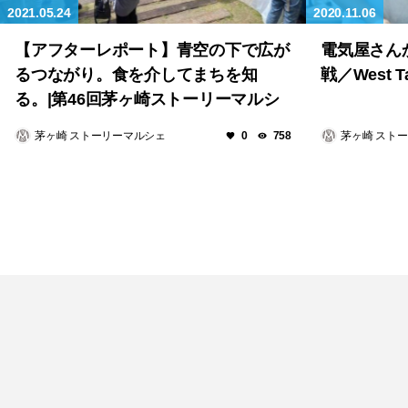
2021.05.24
2020.11.06
【アフターレポート】青空の下で広が
電気屋さん
るつながり。食を介してまちを知
戦／West Tai
る。|第46回茅ヶ崎ストーリーマルシ
ェ
茅ヶ崎 ストーリーマルシェ
茅ヶ崎 スト
0
758