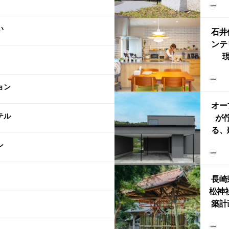
（グ
東北
い
型シ
石井
ンテ
現
lin
リン
ョン
える
ルな
オー
テル
が
る、
けた
ン
まい
か
長崎
松神
築計
ス
「