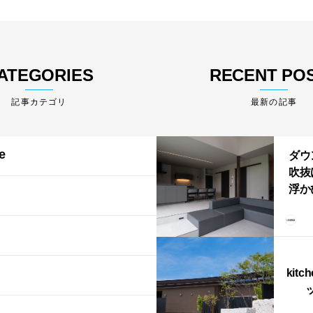
ATEGORIES
RECENT PO
最新の記事
e
ダウ
吹抜
浮か
「ふ
上が
LD
kitc
ス）