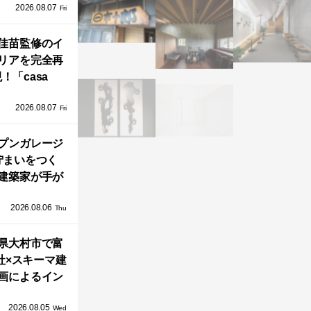
2026.08.07
ラフテクト）
Fri
エリア初の大
ョールームが
佳苗監修のイ
リアを完全再
オープン！
！「casa
iere（カーサ・
2026.08.07
ネル）」で叶
Fri
北欧ナチュラ
部屋づくり。
プンガレージ
佇まいをつく
建築家が手が
ミニマルな住
2026.08.06
「ふわりと浮
Thu
び上がる住ま
県大村市で富
い」
社×スキーマ建
画によるイン
タレーション
2026.08.05
循環する竹風
Wed