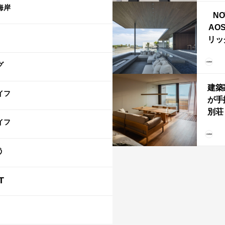
ライ
海岸
NO
AO
リッ
拡張
「C
グ
「C
建築
イフ
が手
別荘「
イフ
Own
「R
う
T