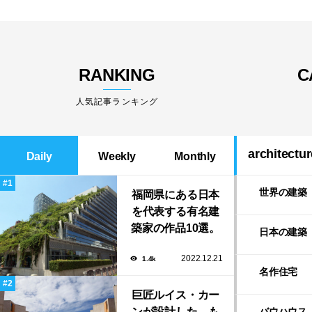
RANKING
C
人気記事ランキング
architectur
Daily
Weekly
Monthly
世界の建築
福岡県にある日本
を代表する有名建
築家の作品10選。
日本の建築
隈研吾の美しいス
2022.12.21
1.4k
タバから磯崎新に
名作住宅
よる鮨屋まで！
巨匠ルイス・カー
ンが設計した、も
バウハウス