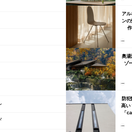
鈴
アル
ンの
作
Ch
FRI
ら世
奥湯
本
ゾー
YU
誕
本・
防犯
し
高い
「ca
ド
ー
ブ）