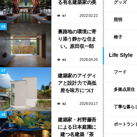
る有名建築家の美
初出展
グッズ
しい建築作品10選
2022.02.22
87
照明
裏路地の環境に寄
椅子
り添う静かな住ま
い。原田収一郎
（しう）／moarが
Life Style
2026.04.25
83
手がけた「裏路地
の家」
フード
建築家のアイディ
アと設計力で高低
多拠点居住
差を味方につけ
た、縦に広がる家
2026.03.17
82
族の住まい「塔の
丁寧な暮ら
家」
建築家・村野藤吾
ポートラン
による日本庭園に
建つ名建築「茶