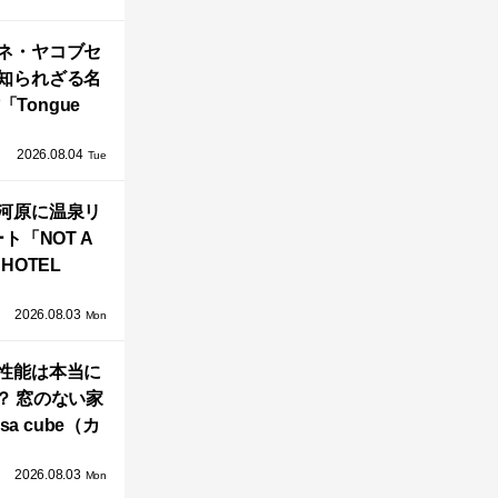
」が公開！
ネ・ヤコブセ
知られざる名
「Tongue
air」が復刻。
2026.08.04
TZ HANSENか
Tue
界で唯一、日
河原に温泉リ
で発売開始！
ト「NOT A
HOTEL
GAWARA」が
2026.08.03
生！販売を日
Mon
海外同時に開
性能は本当に
始！
？ 窓のない家
sa cube（カ
サ・キュー
2026.08.03
」が叶えるプ
Mon