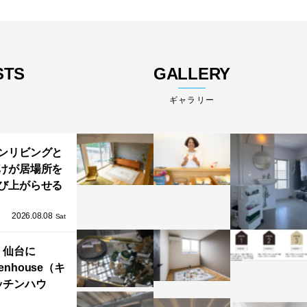
STS
GALLERY
ギャラリー
ンリビングと
けが居場所を
び上がらせる
わりと浮かび
2026.08.08
る住まい」の
Sat
Kとインテリア
仙台に
henhouse（キ
ッチンハウ
/GRAFTEKT