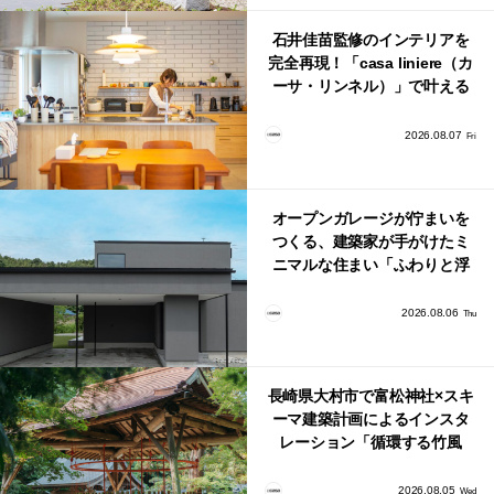
石井佳苗監修のインテリアを
完全再現！「casa liniere（カ
ーサ・リンネル）」で叶える
北欧ナチュラルな部屋づく
り。
2026.08.07
Fri
オープンガレージが佇まいを
つくる、建築家が手がけたミ
ニマルな住まい「ふわりと浮
かび上がる住まい」
2026.08.06
Thu
長崎県大村市で富松神社×スキ
ーマ建築計画によるインスタ
レーション「循環する竹風
鈴」が公開！
2026.08.05
Wed