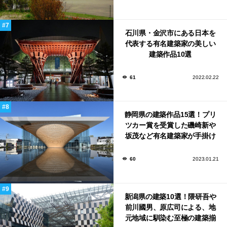
石川県・金沢市にある日本を
代表する有名建築家の美しい
建築作品10選
61
2022.02.22
静岡県の建築作品15選！プリ
ツカー賞を受賞した磯崎新や
坂茂など有名建築家が手掛け
た美しい建築も多数！
60
2023.01.21
新潟県の建築10選！隈研吾や
前川國男、原広司による、地
元地域に馴染む至極の建築揃