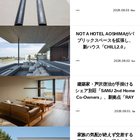
バシーと安心感の正体
2026.08.03
Mon
NOT A HOTEL AOSHIMAがパ
ブリックスペースを拡張し、
新ハウス「CHILL2.0」
「COAST」が開業！
2026.08.02
Sun
建築家・芦沢啓治が手掛ける
シェア別荘「SANU 2nd Home
Co-Owners」、新拠点「RAY
館山」が販売開始
2026.08.01
Sat
家族の気配が絶えず交差する