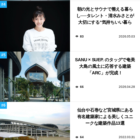
朝の光とサウナで整える暮ら
し──タレント・清水みさとが
大切にする“気持ちいい暮ら
し”
83
2026.05.03
SANU × SUEP. のタッグで奄美
大島の風土に応答する建築
「ARC」が完成！
66
2026.04.28
仙台や石巻など宮城県にある
有名建築家による美しくユニ
ークな建築作品13選
64
2022.03.31