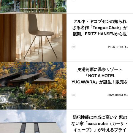
アルネ・ヤコブセンの知られ
ざる名作「Tongue Chair」が
復刻。FRITZ HANSENから世
界で唯一、日本で発売開始！
2026.08.04
Tue
奥湯河原に温泉リゾート
「NOT A HOTEL
YUGAWARA」が誕生！販売を
日本・海外同時に開始！
2026.08.03
Mon
防犯性能は本当に高い？ 窓の
ない家「casa cube（カーサ・
キューブ）」が叶えるプライ