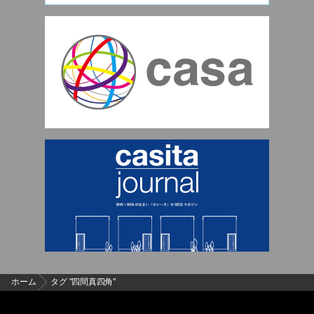
ホーム
タグ "四間真四角"