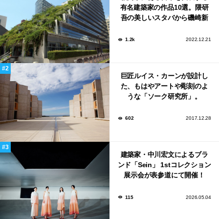
有名建築家の作品10選。隈研
吾の美しいスタバから磯崎新
による鮨屋まで！
1.2k
2022.12.21
巨匠ルイス・カーンが設計し
た、もはやアートや彫刻のよ
うな「ソーク研究所」。
602
2017.12.28
建築家・中川宏文によるブラ
ンド「Sein」 1stコレクション
展示会が表参道にて開催！
115
2026.05.04