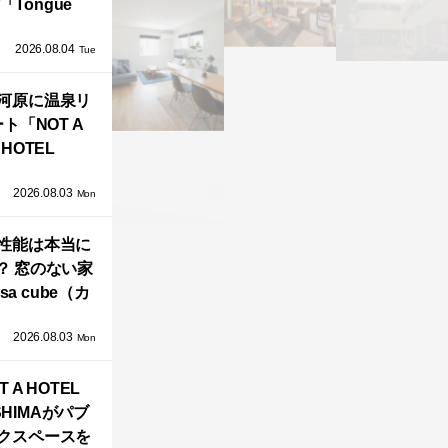
「Tongue
air」が復刻。
2026.08.04
TZ HANSENか
Tue
界で唯一、日
河原に温泉リ
で発売開始！
ト「NOT A
HOTEL
GAWARA」が
2026.08.03
生！販売を日
Mon
海外同時に開
性能は本当に
始！
？ 窓のない家
sa cube（カ
サ・キュー
2026.08.03
」が叶えるプ
Mon
バシーと安心
T A HOTEL
感の正体
SHIMAがパブ
クスペースを