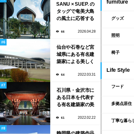
furniture
SANU × SUEP. の
タッグで奄美大島
の風土に応答する
グッズ
建築「ARC」が完
2026.04.28
66
成！
照明
仙台や石巻など宮
椅子
城県にある有名建
築家による美しく
ユニークな建築作
Life Style
2022.03.31
64
品13選
フード
石川県・金沢市に
ある日本を代表す
多拠点居住
る有名建築家の美
しい建築作品10選
2022.02.22
61
丁寧な暮ら
静岡県の建築作品