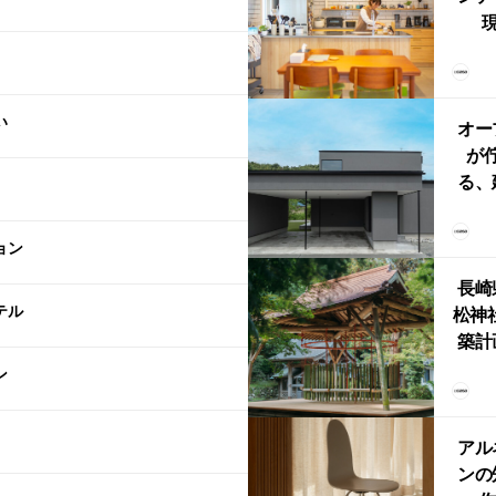
現
lin
リン
える
い
ルな
オー
が
る、
けた
まい
ョン
か
長崎
テル
松神
築計
ス
ン
「
鈴
アル
ンの