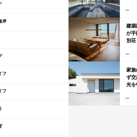
ド
拡張
「C
「C
海岸
建築
が手
別荘「
Own
グ
「R
家族
イフ
ず交
光を
イフ
住
う
T