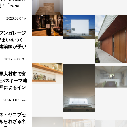
！「casa
iere（カーサ・
2026.08.07
ネル）」で叶
Fri
北欧ナチュラ
部屋づくり。
プンガレージ
佇まいをつく
建築家が手が
ミニマルな住
2026.08.06
「ふわりと浮
Thu
び上がる住ま
県大村市で富
い」
社×スキーマ建
画によるイン
タレーション
2026.08.05
循環する竹風
Wed
」が公開！
ネ・ヤコブセ
知られざる名