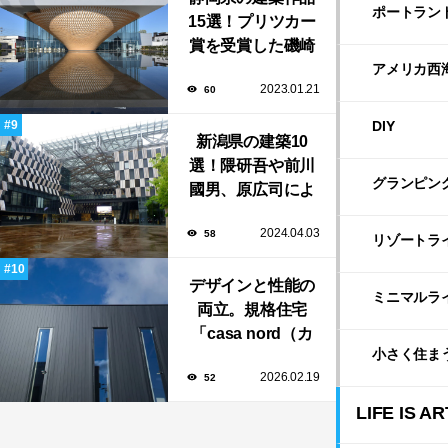
ポートラン
15選！プリツカー
賞を受賞した磯崎
新や坂茂など有名
アメリカ西
2023.01.21
60
建築家が手掛けた
美しい建築も多
DIY
新潟県の建築10
数！
選！隈研吾や前川
グランピン
國男、原広司によ
る、地元地域に馴
2024.04.03
58
染む至極の建築揃
リゾートラ
い！
デザインと性能の
ミニマルラ
両立。規格住宅
「casa nord（カ
小さく住ま
ーサ・ノルド）」
2026.02.19
52
のスリット窓に隠
された、断熱と採
LIFE IS AR
光の秘密