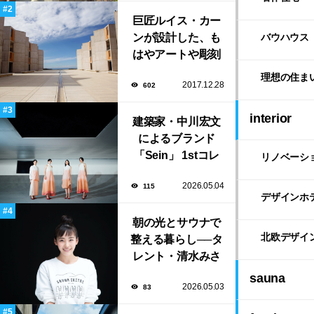
よる鮨屋まで！
巨匠ルイス・カー
ンが設計した、も
バウハウス
はやアートや彫刻
のような「ソーク
理想の住ま
2017.12.28
602
研究所」。
interior
建築家・中川宏文
によるブランド
「Sein」 1stコレ
リノベーシ
クション展示会が
2026.05.04
115
表参道にて開催！
デザインホ
朝の光とサウナで
北欧デザイ
整える暮らし──タ
レント・清水みさ
とが大切にする“気
sauna
2026.05.03
83
持ちいい暮らし”