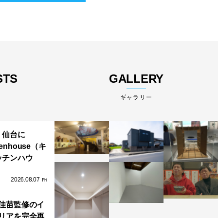
STS
GALLERY
ギャラリー
仙台に
henhouse（キ
ッチンハウ
/GRAFTEKT
2026.08.07
ラフテクト）
Fri
エリア初の大
ョールームが
佳苗監修のイ
リアを完全再
オープン！