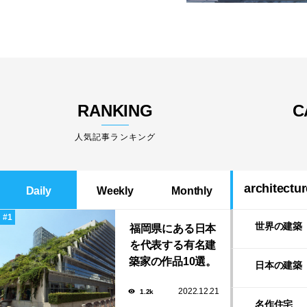
RANKING
C
人気記事ランキング
architectur
Daily
Weekly
Monthly
世界の建築
福岡県にある日本
を代表する有名建
築家の作品10選。
日本の建築
隈研吾の美しいス
2022.12.21
1.2k
タバから磯崎新に
名作住宅