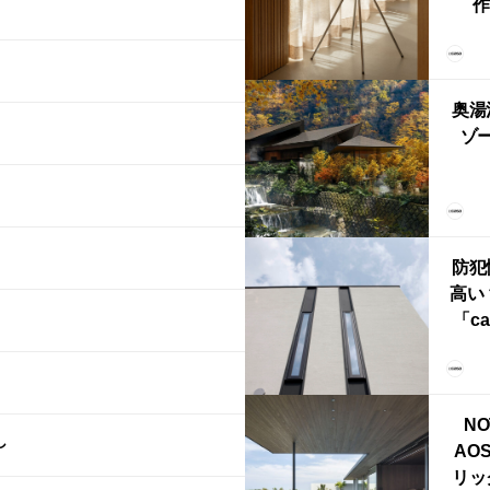
作
Ch
FRI
ら世
奥湯
本
ゾー
YU
誕
本・
防犯
高い
「ca
ー
ブ）
ライ
NO
し
AO
リッ