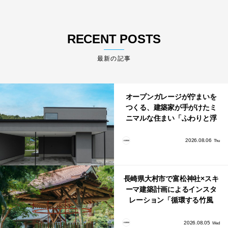
RECENT POSTS
最新の記事
オープンガレージが佇まいを
つくる、建築家が手がけたミ
ニマルな住まい「ふわりと浮
かび上がる住まい」
2026.08.06
Thu
長崎県大村市で富松神社×スキ
ーマ建築計画によるインスタ
レーション「循環する竹風
鈴」が公開！
2026.08.05
Wed