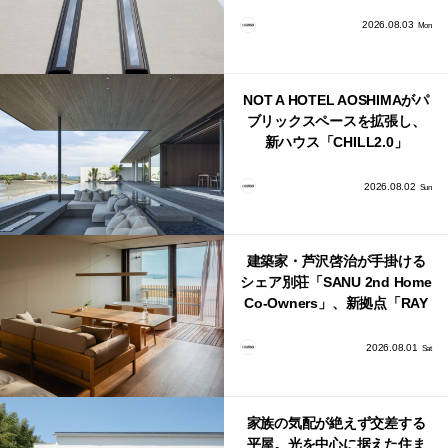
バシーと安心感の正体
2026.08.03
Mon
NOT A HOTEL AOSHIMAがパ
ブリックスペースを拡張し、
新ハウス「CHILL2.0」
「COAST」が開業！
2026.08.02
Sun
建築家・芦沢啓治が手掛ける
シェア別荘「SANU 2nd Home
Co-Owners」、新拠点「RAY
館山」が販売開始
2026.08.01
Sat
家族の気配が絶えず交差する
平屋。光を中心に据えた住ま