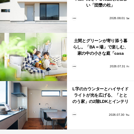
い「団欒の杜」
2026.08.01
Sat
土間とグリーンが寄り添う暮
らし。「BA＝場」で楽しむ、
家の中の小さな庭「casa
bago（カーサ・バーゴ）」
2026.07.31
Fri
L字のカウンターとハイサイド
ライトが光を広げる、「とと
のう家」の2階LDKとインテリ
ア
2026.07.30
Thu