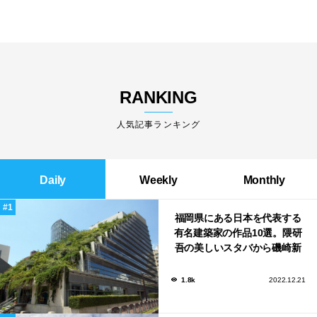
RANKING
人気記事ランキング
Daily
Weekly
Monthly
福岡県にある日本を代表する
有名建築家の作品10選。隈研
吾の美しいスタバから磯崎新
による鮨屋まで！
1.8k
2022.12.21