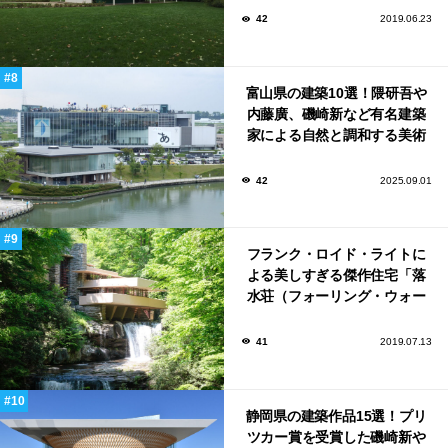
42
2019.06.23
富山県の建築10選！隈研吾や
内藤廣、磯崎新など有名建築
家による自然と調和する美術
館から、革新的な公共施設な
ど！
42
2025.09.01
フランク・ロイド・ライトに
よる美しすぎる傑作住宅「落
水荘（フォーリング・ウォー
ター）」
41
2019.07.13
静岡県の建築作品15選！プリ
ツカー賞を受賞した磯崎新や