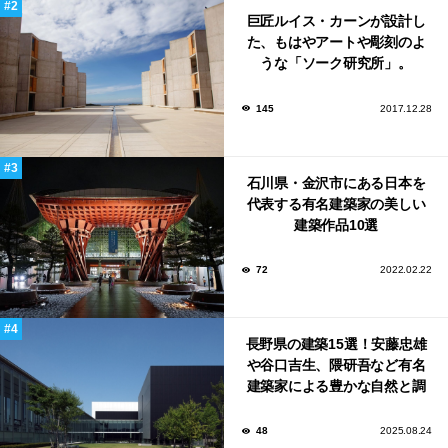
巨匠ルイス・カーンが設計し
た、もはやアートや彫刻のよ
うな「ソーク研究所」。
145
2017.12.28
石川県・金沢市にある日本を
代表する有名建築家の美しい
建築作品10選
72
2022.02.22
長野県の建築15選！安藤忠雄
や谷口吉生、隈研吾など有名
建築家による豊かな自然と調
和する美術館や公共施設！
48
2025.08.24