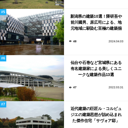
新潟県の建築10選！隈研吾や
前川國男、原広司による、地
元地域に馴染む至極の建築揃
い！
48
2024.04.03
仙台や石巻など宮城県にある
有名建築家による美しくユニ
ークな建築作品13選
47
2022.03.31
近代建築の巨匠ル・コルビュ
ジエの建築思想が詰め込まれ
た傑作住宅「サヴォア邸」