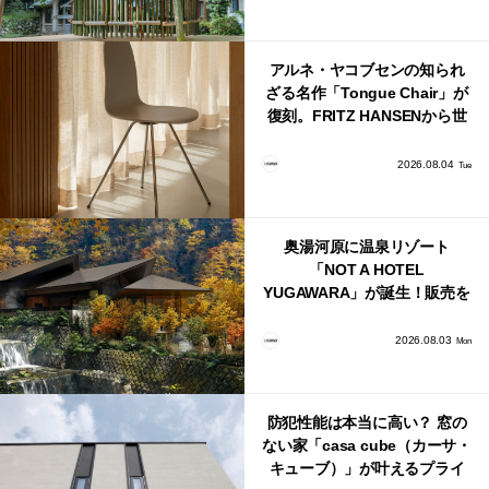
アルネ・ヤコブセンの知られ
ざる名作「Tongue Chair」が
復刻。FRITZ HANSENから世
界で唯一、日本で発売開始！
2026.08.04
Tue
奥湯河原に温泉リゾート
「NOT A HOTEL
YUGAWARA」が誕生！販売を
日本・海外同時に開始！
2026.08.03
Mon
防犯性能は本当に高い？ 窓の
ない家「casa cube（カーサ・
キューブ）」が叶えるプライ