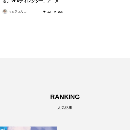
る」 VFXディレクター、アニメ
演出家・鹿住朗生さん
キムラ エリコ
13
764
RANKING
人気記事