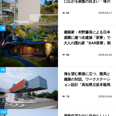
に広がる家族の住まい「塔の
家」
82
2026.03.17
建築家・村野藤吾による日本
庭園に建つ名建築「茶寮」で
大人の隠れ家「BAR茶寮」期
日限定でOPEN！
80
2026.04.26
海を望む断崖に立つ、龍馬と
建築の対話。ワークステーシ
ョン設計「高知県立坂本龍馬
記念館」
74
2026.03.08
規格住宅なのに自分らしい！