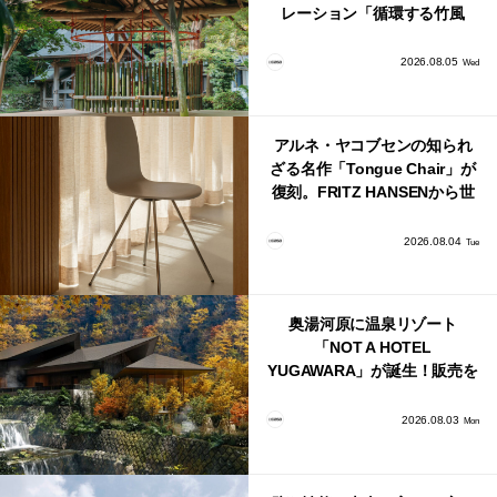
レーション「循環する竹風
鈴」が公開！
2026.08.05
Wed
アルネ・ヤコブセンの知られ
ざる名作「Tongue Chair」が
復刻。FRITZ HANSENから世
界で唯一、日本で発売開始！
2026.08.04
Tue
奥湯河原に温泉リゾート
「NOT A HOTEL
YUGAWARA」が誕生！販売を
日本・海外同時に開始！
2026.08.03
Mon