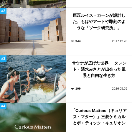
巨匠ルイス・カーンが設計し
た、もはやアートや彫刻のよ
うな「ソーク研究所」。
344
2017.12.28
サウナが広げた世界──タレン
ト・清水みさとが出会った風
景と自由な生き方
109
2026.05.05
「Curious Matters（キュリア
ス・マター）」三菱ケミカル
とポエティック・キュリオシ
ティがタッグ。ミラノデザイ