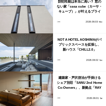
防犯性能は本当に高い？ 窓の
ない家「casa cube（カーサ・
キューブ）」が叶えるプライ
バシーと安心感の正体
2026.08.03
Mon
NOT A HOTEL AOSHIMAがパ
ブリックスペースを拡張し、
新ハウス「CHILL2.0」
「COAST」が開業！
2026.08.02
Sun
建築家・芦沢啓治が手掛ける
シェア別荘「SANU 2nd Home
Co-Owners」、新拠点「RAY
館山」が販売開始
2026.08.01
Sat