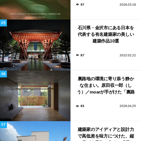
ンウィーク2026で初出展
97
2026.03.18
石川県・金沢市にある日本を
代表する有名建築家の美しい
建築作品10選
87
2022.02.22
裏路地の環境に寄り添う静か
な住まい。原田収一郎（し
う）／moarが手がけた「裏路
地の家」
83
2026.04.25
建築家のアイディアと設計力
で高低差を味方につけた、縦