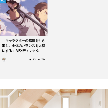
1
「キャラクターの感情を引き
出し、全体のバランスを大切
にする」 VFXディレクタ
ー、アニメ演出家・鹿住朗生
13
764
さん