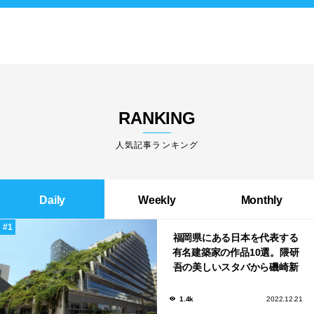
RANKING
人気記事ランキング
Daily
Weekly
Monthly
福岡県にある日本を代表する
有名建築家の作品10選。隈研
吾の美しいスタバから磯崎新
による鮨屋まで！
1.4k
2022.12.21