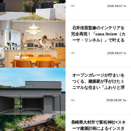
2026.08.07
Fri
石井佳苗監修のインテリアを
完全再現！「casa liniere（カ
ーサ・リンネル）」で叶える
北欧ナチュラルな部屋づく
り。
2026.08.07
Fri
オープンガレージが佇まいを
つくる、建築家が手がけたミ
ニマルな住まい「ふわりと浮
かび上がる住まい」
2026.08.06
Thu
長崎県大村市で富松神社×スキ
ーマ建築計画によるインスタ