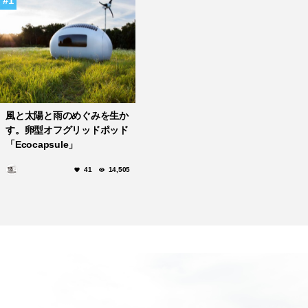
1
風と太陽と雨のめぐみを生か
す。卵型オフグリッドポッド
「Ecocapsule」
41
14,505