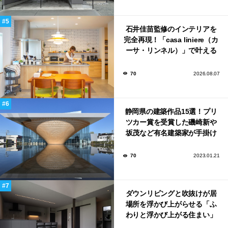
石井佳苗監修のインテリアを
完全再現！「casa liniere（カ
ーサ・リンネル）」で叶える
北欧ナチュラルな部屋づく
り。
70
2026.08.07
静岡県の建築作品15選！プリ
ツカー賞を受賞した磯崎新や
坂茂など有名建築家が手掛け
た美しい建築も多数！
70
2023.01.21
ダウンリビングと吹抜けが居
場所を浮かび上がらせる「ふ
わりと浮かび上がる住まい」
のLDKとインテリア