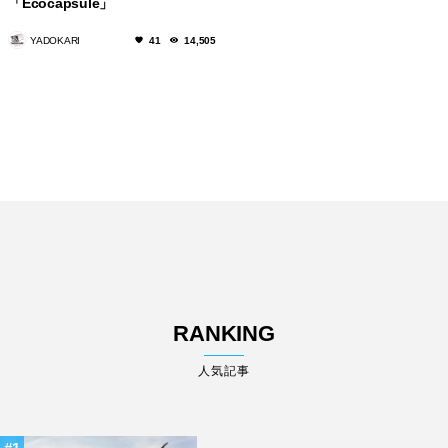
「Ecocapsule」
YADOKARI
41
14,505
RANKING
人気記事