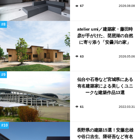
67
2026.08.08
atelier umi／建築家・藤田時
彦が手がけた、琵琶湖の自然
に寄り添う「安曇川の家」
63
2026.05.06
仙台や石巻など宮城県にある
有名建築家による美しくユニ
ークな建築作品13選
61
2022.03.31
長野県の建築15選！安藤忠雄
や谷口吉生、隈研吾など有名