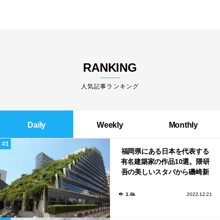
RANKING
人気記事ランキング
Daily
Weekly
Monthly
福岡県にある日本を代表する
有名建築家の作品10選。隈研
吾の美しいスタバから磯崎新
による鮨屋まで！
1.6k
2022.12.21