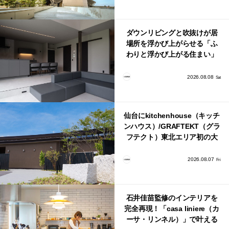
ダウンリビングと吹抜けが居
場所を浮かび上がらせる「ふ
わりと浮かび上がる住まい」
のLDKとインテリア
2026.08.08
Sat
仙台にkitchenhouse（キッチ
ンハウス）/GRAFTEKT（グラ
フテクト）東北エリア初の大
型ショールームがオープン！
2026.08.07
Fri
石井佳苗監修のインテリアを
完全再現！「casa liniere（カ
ーサ・リンネル）」で叶える