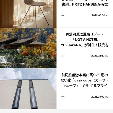
復刻。FRITZ HANSENから世
界で唯一、日本で発売開始！
2026.08.04
Tue
奥湯河原に温泉リゾート
「NOT A HOTEL
YUGAWARA」が誕生！販売を
日本・海外同時に開始！
2026.08.03
Mon
防犯性能は本当に高い？ 窓の
ない家「casa cube（カーサ・
キューブ）」が叶えるプライ
バシーと安心感の正体
2026.08.03
Mon