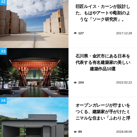
巨匠ルイス・カーンが設計し
た、もはやアートや彫刻のよ
うな「ソーク研究所」。
127
2017.12.28
石川県・金沢市にある日本を
代表する有名建築家の美しい
建築作品10選
104
2022.02.22
オープンガレージが佇まいを
つくる、建築家が手がけたミ
ニマルな住まい「ふわりと浮
かび上がる住まい」
89
2026.08.06