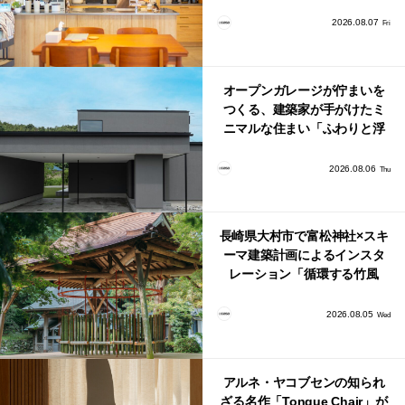
北欧ナチュラルな部屋づく
り。
2026.08.07
Fri
オープンガレージが佇まいを
つくる、建築家が手がけたミ
ニマルな住まい「ふわりと浮
かび上がる住まい」
2026.08.06
Thu
長崎県大村市で富松神社×スキ
ーマ建築計画によるインスタ
レーション「循環する竹風
鈴」が公開！
2026.08.05
Wed
アルネ・ヤコブセンの知られ
ざる名作「Tongue Chair」が