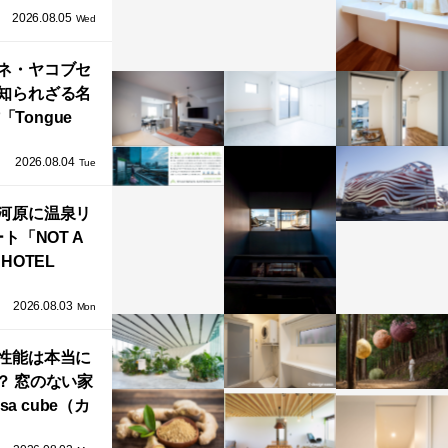
2026.08.05
循環する竹風
Wed
」が公開！
ネ・ヤコブセ
知られざる名
「Tongue
air」が復刻。
2026.08.04
TZ HANSENか
Tue
界で唯一、日
河原に温泉リ
で発売開始！
ト「NOT A
HOTEL
GAWARA」が
2026.08.03
生！販売を日
Mon
海外同時に開
性能は本当に
始！
？ 窓のない家
sa cube（カ
サ・キュー