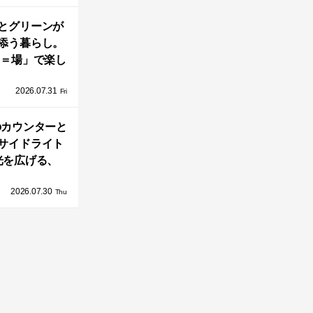
とグリーンが
添う暮らし。
A＝場」で楽し
家の中の小さ
2026.07.31
庭「casa
Fri
go（カーサ・バ
のカウンターと
ーゴ）」
サイドライト
光を広げる、
とのう家」の2
2026.07.30
DKとインテリ
Thu
ア