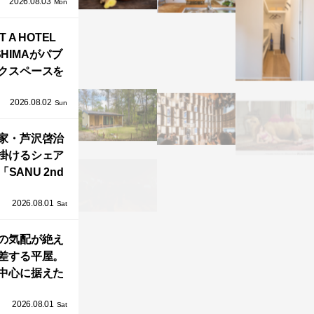
2026.08.03
」が叶えるプ
Mon
バシーと安心
T A HOTEL
感の正体
SHIMAがパブ
クスペースを
し、新ハウス
2026.08.02
HILL2.0」
Sun
OAST」が開
家・芦沢啓治
業！
掛けるシェア
SANU 2nd
Home Co-
2026.08.01
ers」、新拠点
Sat
AY 館山」が販
の気配が絶え
売開始
差する平屋。
中心に据えた
まい「団欒の
2026.08.01
杜」
Sat