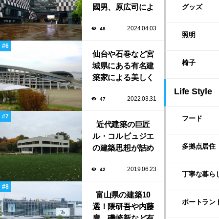
國男、原広司によ
グッズ
る、地元地域に馴
2024.04.03
48
染む至極の建築揃
照明
い！
仙台や石巻など宮
椅子
城県にある有名建
築家による美しく
ユニークな建築作
Life Style
2022.03.31
47
品13選
フード
近代建築の巨匠
ル・コルビュジエ
多拠点居住
の建築思想が詰め
込まれた傑作住宅
2019.06.23
42
「サヴォア邸」
丁寧な暮ら
富山県の建築10
ポートラン
選！隈研吾や内藤
廣、磯崎新など有