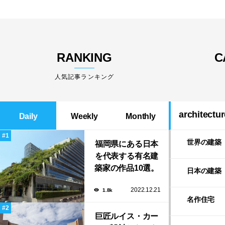
RANKING
C
人気記事ランキング
architectur
Daily
Weekly
Monthly
世界の建築
福岡県にある日本
を代表する有名建
築家の作品10選。
日本の建築
隈研吾の美しいス
2022.12.21
1.8k
タバから磯崎新に
名作住宅
よる鮨屋まで！
巨匠ルイス・カー