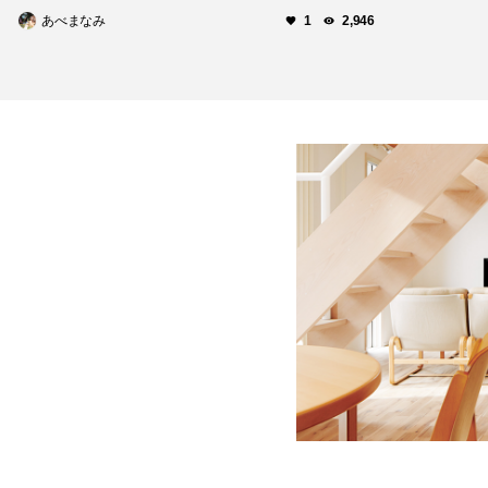
あべまなみ
1
2,946