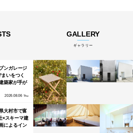
STS
GALLERY
ギャラリー
プンガレージ
佇まいをつく
建築家が手が
ミニマルな住
2026.08.06
「ふわりと浮
Thu
び上がる住ま
県大村市で富
い」
社×スキーマ建
画によるイン
タレーション