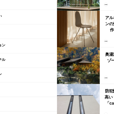
「
鈴
い
アル
ンの
作
Ch
FRI
ョン
ら世
奥湯
本
テル
ゾー
YU
ン
誕
本・
防犯
高い
「ca
ー