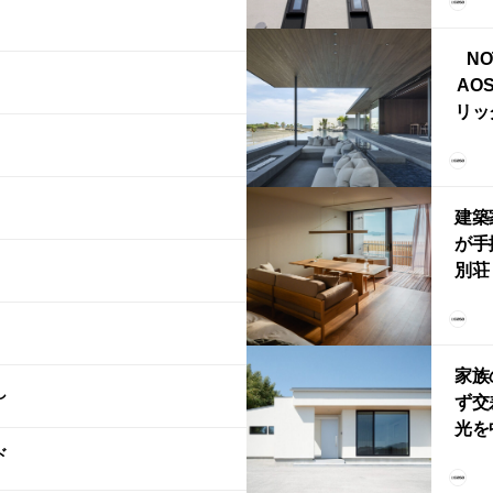
ブ）
ライ
NO
AO
リッ
拡張
「C
「C
建築
が手
別荘「
Own
「R
家族
し
ず交
光を
ド
住