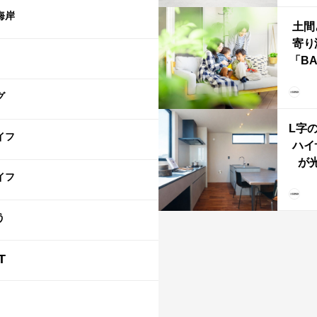
海岸
土間
寄り
「B
む、
な
グ
ba
L字
イフ
ハイ
が
イフ
「と
階L
う
T