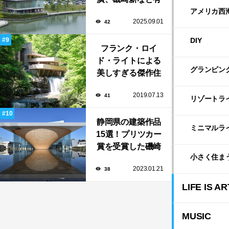
名建築家による自
アメリカ西
2025.09.01
42
然と調和する美術
館から、革新的な
DIY
公共施設など！
フランク・ロイ
ド・ライトによる
グランピン
美しすぎる傑作住
宅「落水荘（フォ
2019.07.13
41
ーリング・ウォー
リゾートラ
ター）」
静岡県の建築作品
ミニマルラ
15選！プリツカー
賞を受賞した磯崎
小さく住ま
新や坂茂など有名
2023.01.21
38
建築家が手掛けた
美しい建築も多
LIFE IS AR
数！
MUSIC