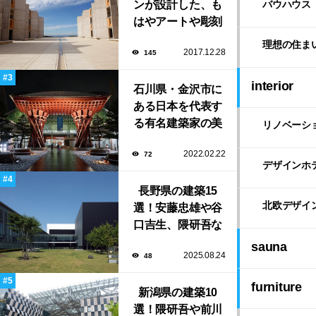
ンが設計した、も
バウハウス
はやアートや彫刻
のような「ソーク
理想の住ま
2017.12.28
145
研究所」。
interior
石川県・金沢市に
ある日本を代表す
る有名建築家の美
リノベーシ
しい建築作品10選
2022.02.22
72
デザインホ
長野県の建築15
北欧デザイ
選！安藤忠雄や谷
口吉生、隈研吾な
ど有名建築家によ
sauna
2025.08.24
48
る豊かな自然と調
和する美術館や公
furniture
新潟県の建築10
共施設！
選！隈研吾や前川