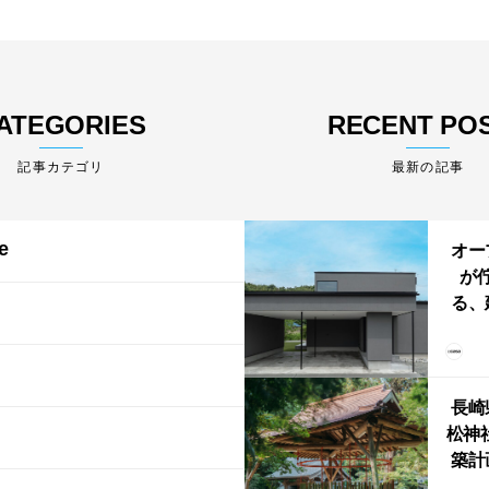
ATEGORIES
RECENT PO
最新の記事
e
オー
が
る、
けた
まい
か
長崎
松神
築計
ス