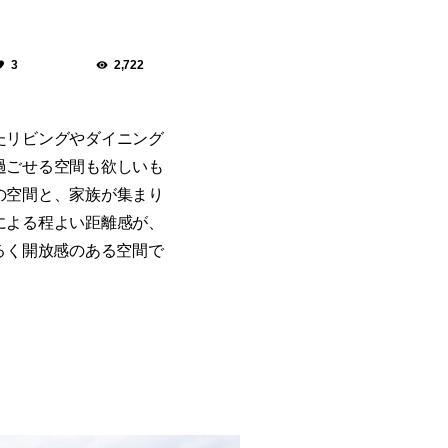
3
2,722
たリビングやダイニング
過ごせる空間も欲しいも
の空間と、家族が集まり
による程よい距離感が、
るく開放感のある空間で