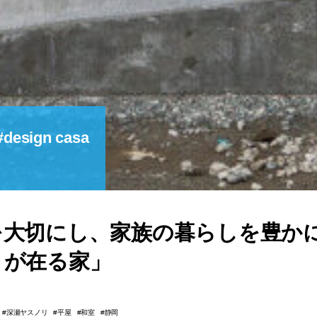
design casa
を⼤切にし、家族の暮らしを豊か
りが在る家」
深瀬ヤスノリ
平屋
和室
静岡