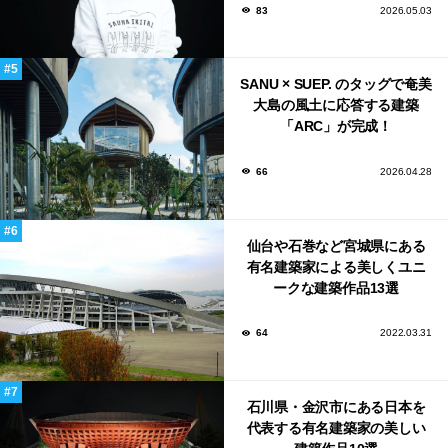
83
2026.05.03
SANU × SUEP. のタッグで奄美
大島の風土に応答する建築
「ARC」が完成！
66
2026.04.28
仙台や石巻など宮城県にある
有名建築家による美しくユニ
ークな建築作品13選
64
2022.03.31
石川県・金沢市にある日本を
代表する有名建築家の美しい