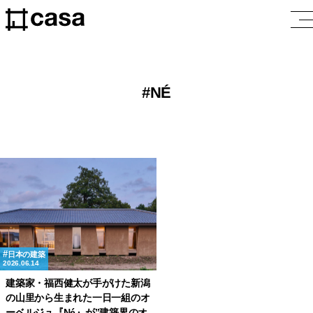
NÉ
日本の建築
2026.06.14
建築家・福西健太が手がけた新潟
の山里から生まれた一日一組のオ
ーベルジュ『Né』が”建築界のオ