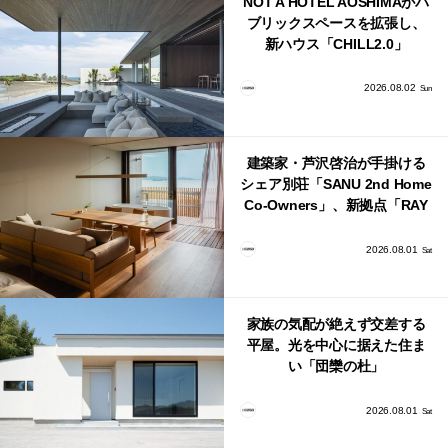
NOT A HOTEL AOSHIMAがパ
ブリックスペースを拡張し、
新ハウス「CHILL2.0」
「COAST」が開業！
2026.08.02
Sun
建築家・芦沢啓治が手掛ける
シェア別荘「SANU 2nd Home
Co-Owners」、新拠点「RAY
館山」が販売開始
2026.08.01
Sat
家族の気配が絶えず交差する
平屋。光を中心に据えた住ま
い「団欒の杜」
2026.08.01
Sat