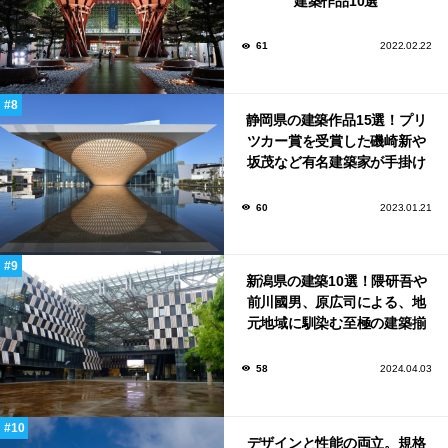
建築作品10選
61
2022.02.22
静岡県の建築作品15選！プリ
ツカー賞を受賞した磯崎新や
坂茂など有名建築家が手掛け
た美しい建築も多数！
60
2023.01.21
新潟県の建築10選！隈研吾や
前川國男、原広司による、地
元地域に馴染む至極の建築揃
い！
58
2024.04.03
デザインと性能の両立。規格