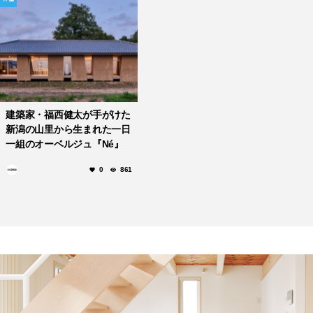
建築家・福西健太が手がけた
新潟の山里から生まれた一日
一組のオーベルジュ『Né』
が”建築界のオスカー”で世界
0
861
一！