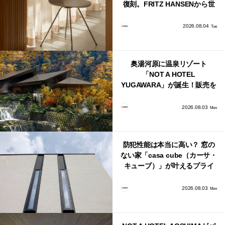
復刻。FRITZ HANSENから世
界で唯一、日本で発売開始！
2026.08.04
Tue
奥湯河原に温泉リゾート
「NOT A HOTEL
YUGAWARA」が誕生！販売を
日本・海外同時に開始！
2026.08.03
Mon
防犯性能は本当に高い？ 窓の
ない家「casa cube（カーサ・
キューブ）」が叶えるプライ
バシーと安心感の正体
2026.08.03
Mon