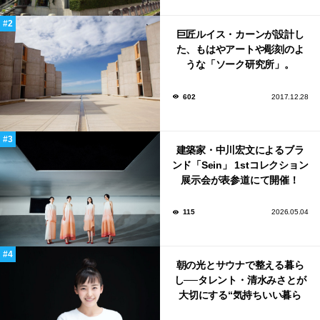
巨匠ルイス・カーンが設計し
た、もはやアートや彫刻のよ
うな「ソーク研究所」。
602
2017.12.28
建築家・中川宏文によるブラ
ンド「Sein」 1stコレクション
展示会が表参道にて開催！
115
2026.05.04
朝の光とサウナで整える暮ら
し──タレント・清水みさとが
大切にする“気持ちいい暮ら
し”