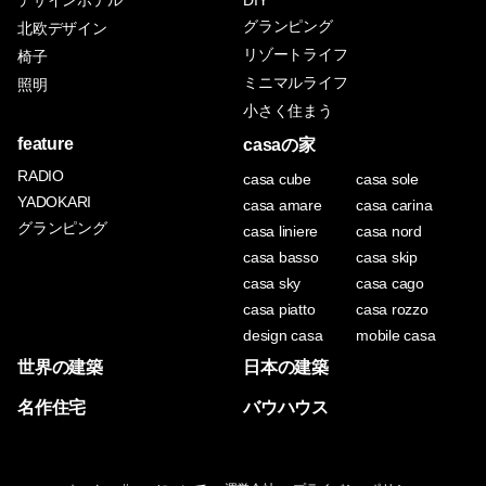
グランピング
北欧デザイン
リゾートライフ
椅子
ミニマルライフ
照明
小さく住まう
feature
casaの家
RADIO
casa cube
casa sole
YADOKARI
casa amare
casa carina
グランピング
casa liniere
casa nord
casa basso
casa skip
casa sky
casa cago
casa piatto
casa rozzo
design casa
mobile casa
世界の建築
日本の建築
名作住宅
バウハウス