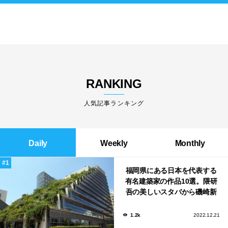
RANKING
人気記事ランキング
Daily
Weekly
Monthly
福岡県にある日本を代表する
有名建築家の作品10選。隈研
吾の美しいスタバから磯崎新
による鮨屋まで！
1.2k
2022.12.21