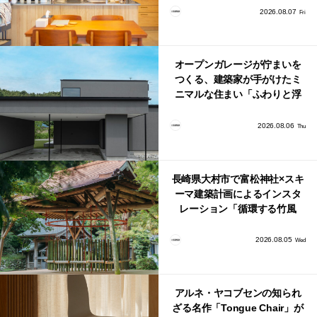
り。
2026.08.07
Fri
オープンガレージが佇まいを
つくる、建築家が手がけたミ
ニマルな住まい「ふわりと浮
かび上がる住まい」
2026.08.06
Thu
長崎県大村市で富松神社×スキ
ーマ建築計画によるインスタ
レーション「循環する竹風
鈴」が公開！
2026.08.05
Wed
アルネ・ヤコブセンの知られ
ざる名作「Tongue Chair」が