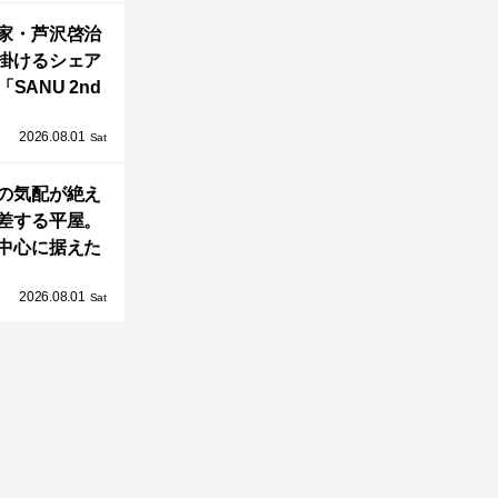
OAST」が開
家・芦沢啓治
業！
掛けるシェア
SANU 2nd
Home Co-
2026.08.01
ers」、新拠点
Sat
AY 館山」が販
の気配が絶え
売開始
差する平屋。
中心に据えた
まい「団欒の
2026.08.01
杜」
Sat