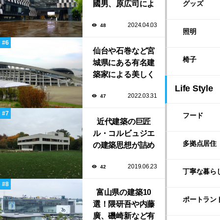
國男、原広司によ
グッズ
る、地元地域に馴
2024.04.03
48
染む至極の建築揃
照明
い！
仙台や石巻など宮
椅子
城県にある有名建
築家による美しく
ユニークな建築作
Life Style
2022.03.31
47
品13選
フード
近代建築の巨匠
ル・コルビュジエ
多拠点居住
の建築思想が詰め
込まれた傑作住宅
2019.06.23
42
「サヴォア邸」
丁寧な暮ら
富山県の建築10
ポートラン
選！隈研吾や内藤
廣、磯崎新など有