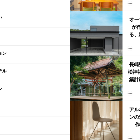
リン
える
い
ルな
オー
が
る、
けた
まい
ョン
か
長崎
テル
松神
築計
ス
ン
「
鈴
アル
ンの
作
Ch
FRI