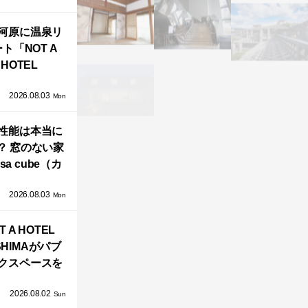
界で唯一、日
河原に温泉リ
で発売開始！
ト「NOT A
HOTEL
GAWARA」が
2026.08.03
生！販売を日
Mon
海外同時に開
性能は本当に
始！
？ 窓のない家
sa cube（カ
サ・キュー
2026.08.03
」が叶えるプ
Mon
バシーと安心
T A HOTEL
感の正体
SHIMAがパブ
クスペースを
し、新ハウス
2026.08.02
HILL2.0」
Sun