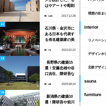
はやアートや彫刻
のような「ソーク
理想の住ま
2017.12.28
145
研究所」。
interior
石川県・金沢市に
ある日本を代表す
る有名建築家の美
リノベーシ
しい建築作品10選
2022.02.22
72
デザインホ
長野県の建築15
北欧デザイ
選！安藤忠雄や谷
口吉生、隈研吾な
ど有名建築家によ
sauna
2025.08.24
48
る豊かな自然と調
和する美術館や公
furniture
新潟県の建築10
共施設！
選！隈研吾や前川