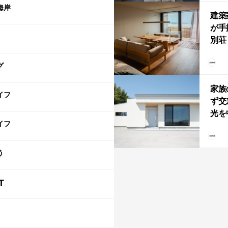
「C
海岸
建築
が手
別荘「
Own
グ
「R
家族
イフ
ず交
光を
イフ
住
う
T