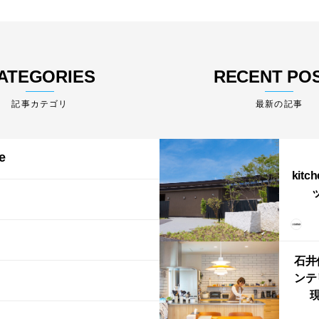
ATEGORIES
RECENT PO
最新の記事
e
kitc
ス）
（グ
東北
型シ
石井
ンテ
現
lin