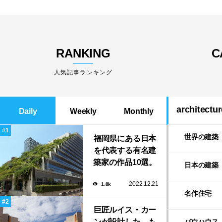
RANKING
C
人気記事ランキング
architectur
Daily
Weekly
Monthly
世界の建築
福岡県にある日本
を代表する有名建
築家の作品10選。
日本の建築
隈研吾の美しいス
2022.12.21
1.8k
タバから磯崎新に
名作住宅
よる鮨屋まで！
巨匠ルイス・カー
ンが設計した、も
バウハウス