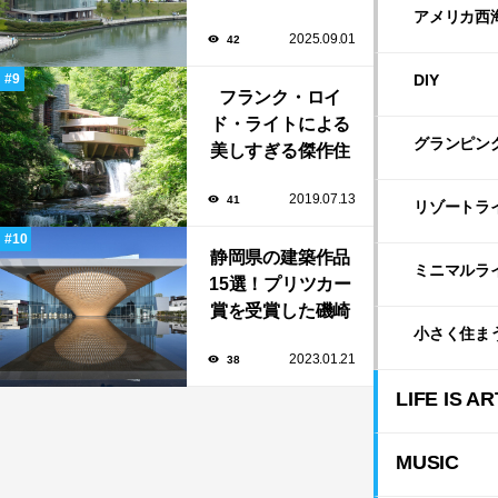
名建築家による自
アメリカ西
2025.09.01
42
然と調和する美術
館から、革新的な
DIY
公共施設など！
フランク・ロイ
ド・ライトによる
グランピン
美しすぎる傑作住
宅「落水荘（フォ
2019.07.13
41
ーリング・ウォー
リゾートラ
ター）」
静岡県の建築作品
ミニマルラ
15選！プリツカー
賞を受賞した磯崎
小さく住ま
新や坂茂など有名
2023.01.21
38
建築家が手掛けた
美しい建築も多
LIFE IS AR
数！
MUSIC