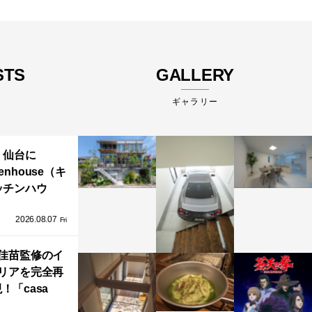
STS
GALLERY
ギャラリー
仙台に
henhouse（キ
ッチンハウ
/GRAFTEKT
2026.08.07
ラフテクト）
Fri
エリア初の大
ョールームが
佳苗監修のイ
リアを完全再
オープン！
！「casa
iere（カーサ・