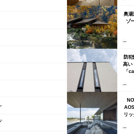
ら世
奥湯
本
ゾー
YU
誕
本・
防犯
高い
「ca
ー
ブ）
ライ
NO
し
AO
リッ
ド
拡張
「C