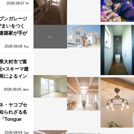
2026.08.07
ネル）」で叶
Fri
北欧ナチュラ
部屋づくり。
プンガレージ
佇まいをつく
建築家が手が
ミニマルな住
2026.08.06
「ふわりと浮
Thu
び上がる住ま
県大村市で富
い」
社×スキーマ建
画によるイン
タレーション
2026.08.05
循環する竹風
Wed
」が公開！
ネ・ヤコブセ
知られざる名
「Tongue
air」が復刻。
2026.08.04
TZ HANSENか
Tue