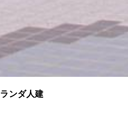
オランダ人建
」