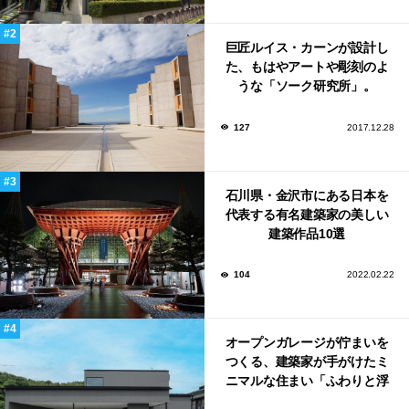
巨匠ルイス・カーンが設計し
た、もはやアートや彫刻のよ
うな「ソーク研究所」。
127
2017.12.28
石川県・金沢市にある日本を
代表する有名建築家の美しい
建築作品10選
104
2022.02.22
オープンガレージが佇まいを
つくる、建築家が手がけたミ
ニマルな住まい「ふわりと浮
かび上がる住まい」