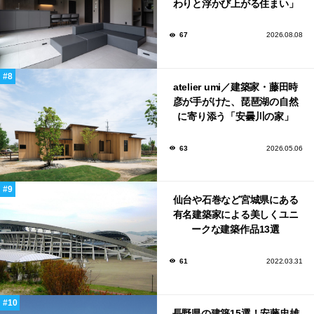
わりと浮かび上がる住まい」
のLDKとインテリア
67
2026.08.08
atelier umi／建築家・藤田時
彦が手がけた、琵琶湖の自然
に寄り添う「安曇川の家」
63
2026.05.06
仙台や石巻など宮城県にある
有名建築家による美しくユニ
ークな建築作品13選
61
2022.03.31
長野県の建築15選！安藤忠雄