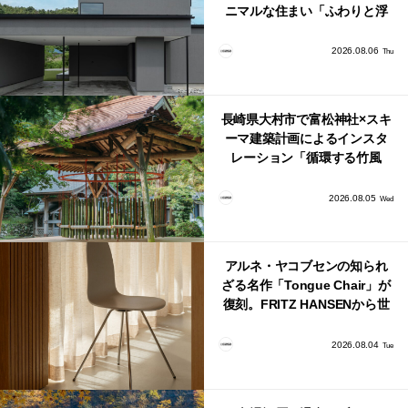
ニマルな住まい「ふわりと浮
かび上がる住まい」
2026.08.06
Thu
長崎県大村市で富松神社×スキ
ーマ建築計画によるインスタ
レーション「循環する竹風
鈴」が公開！
2026.08.05
Wed
アルネ・ヤコブセンの知られ
ざる名作「Tongue Chair」が
復刻。FRITZ HANSENから世
界で唯一、日本で発売開始！
2026.08.04
Tue