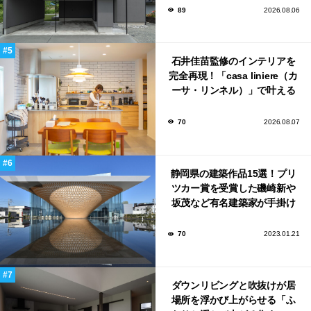
89
2026.08.06
石井佳苗監修のインテリアを
完全再現！「casa liniere（カ
ーサ・リンネル）」で叶える
北欧ナチュラルな部屋づく
り。
70
2026.08.07
静岡県の建築作品15選！プリ
ツカー賞を受賞した磯崎新や
坂茂など有名建築家が手掛け
た美しい建築も多数！
70
2023.01.21
ダウンリビングと吹抜けが居
場所を浮かび上がらせる「ふ