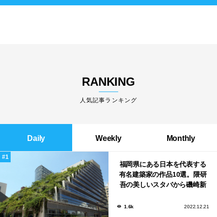
RANKING
人気記事ランキング
Daily
Weekly
Monthly
福岡県にある日本を代表する
有名建築家の作品10選。隈研
吾の美しいスタバから磯崎新
による鮨屋まで！
1.6k
2022.12.21