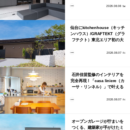
2026.08.08
Sat
仙台にkitchenhouse（キッチ
ンハウス）/GRAFTEKT（グラ
フテクト）東北エリア初の大
型ショールームがオープン！
2026.08.07
Fri
石井佳苗監修のインテリアを
完全再現！「casa liniere（カ
ーサ・リンネル）」で叶える
北欧ナチュラルな部屋づく
り。
2026.08.07
Fri
オープンガレージが佇まいを
つくる、建築家が手がけたミ