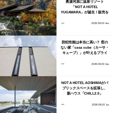
奥湯河原に温泉リゾート
「NOT A HOTEL
YUGAWARA」が誕生！販売を
日本・海外同時に開始！
2026.08.03
Mon
防犯性能は本当に高い？ 窓の
ない家「casa cube（カーサ・
キューブ）」が叶えるプライ
バシーと安心感の正体
2026.08.03
Mon
NOT A HOTEL AOSHIMAがパ
ブリックスペースを拡張し、
新ハウス「CHILL2.0」
「COAST」が開業！
2026.08.02
Sun