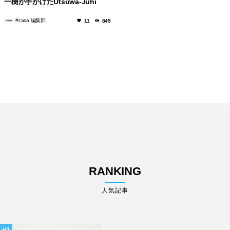
一樹が手がけたUtsuwa-Juhi
Seriesが一等を受賞！
#casa 編集部
11
845
RANKING
人気記事