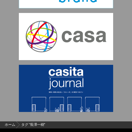
ホーム
タグ "長澤一樹"