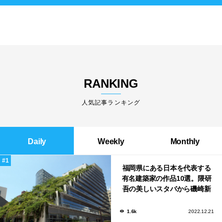
RANKING
人気記事ランキング
Daily
Weekly
Monthly
福岡県にある日本を代表する
有名建築家の作品10選。隈研
吾の美しいスタバから磯崎新
による鮨屋まで！
1.6k
2022.12.21