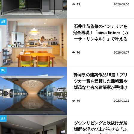
89
2026.08.06
石井佳苗監修のインテリアを
完全再現！「casa liniere（カ
ーサ・リンネル）」で叶える
北欧ナチュラルな部屋づく
り。
70
2026.08.07
静岡県の建築作品15選！プリ
ツカー賞を受賞した磯崎新や
坂茂など有名建築家が手掛け
た美しい建築も多数！
70
2023.01.21
ダウンリビングと吹抜けが居
場所を浮かび上がらせる「ふ