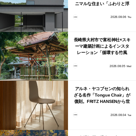
ニマルな住まい「ふわりと浮
かび上がる住まい」
2026.08.06
Thu
長崎県大村市で富松神社×スキ
ーマ建築計画によるインスタ
レーション「循環する竹風
鈴」が公開！
2026.08.05
Wed
アルネ・ヤコブセンの知られ
ざる名作「Tongue Chair」が
復刻。FRITZ HANSENから世
界で唯一、日本で発売開始！
2026.08.04
Tue