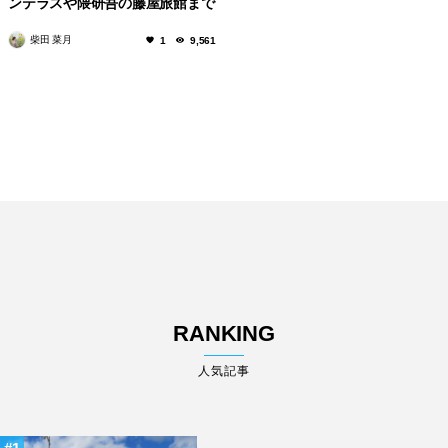
ンテラスや隈研吾の藤屋旅館まで
柴田 菜月
1
9,561
RANKING
人気記事