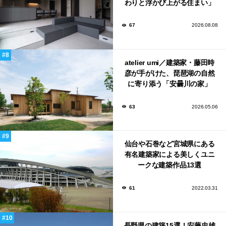
わりと浮かび上がる住まい」
のLDKとインテリア
67
2026.08.08
atelier umi／建築家・藤田時
彦が手がけた、琵琶湖の自然
に寄り添う「安曇川の家」
63
2026.05.06
仙台や石巻など宮城県にある
有名建築家による美しくユニ
ークな建築作品13選
61
2022.03.31
長野県の建築15選！安藤忠雄