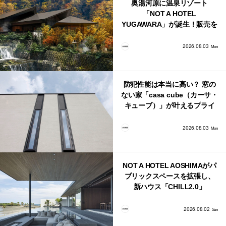
奥湯河原に温泉リゾート
「NOT A HOTEL
YUGAWARA」が誕生！販売を
日本・海外同時に開始！
2026.08.03
Mon
防犯性能は本当に高い？ 窓の
ない家「casa cube（カーサ・
キューブ）」が叶えるプライ
バシーと安心感の正体
2026.08.03
Mon
NOT A HOTEL AOSHIMAがパ
ブリックスペースを拡張し、
新ハウス「CHILL2.0」
「COAST」が開業！
2026.08.02
Sun