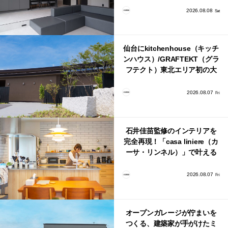
2026.08.08
Sat
仙台にkitchenhouse（キッチ
ンハウス）/GRAFTEKT（グラ
フテクト）東北エリア初の大
型ショールームがオープン！
2026.08.07
Fri
石井佳苗監修のインテリアを
完全再現！「casa liniere（カ
ーサ・リンネル）」で叶える
北欧ナチュラルな部屋づく
り。
2026.08.07
Fri
オープンガレージが佇まいを
つくる、建築家が手がけたミ