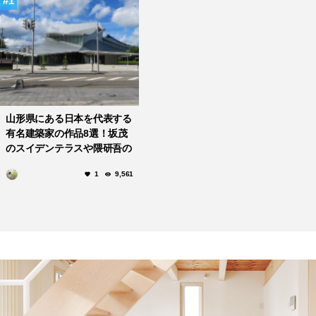
1
山形県にある日本を代表する
有名建築家の作品8選！坂茂
のスイデンテラスや隈研吾の
藤屋旅館まで
1
9,561