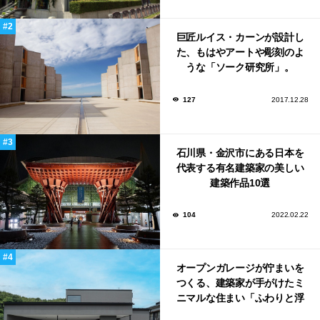
巨匠ルイス・カーンが設計し
た、もはやアートや彫刻のよ
うな「ソーク研究所」。
127
2017.12.28
石川県・金沢市にある日本を
代表する有名建築家の美しい
建築作品10選
104
2022.02.22
オープンガレージが佇まいを
つくる、建築家が手がけたミ
ニマルな住まい「ふわりと浮
かび上がる住まい」