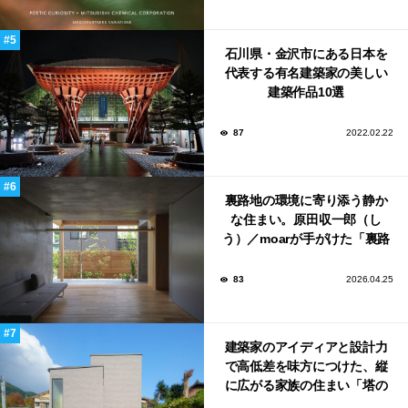
石川県・金沢市にある日本を
代表する有名建築家の美しい
建築作品10選
87
2022.02.22
裏路地の環境に寄り添う静か
な住まい。原田収一郎（し
う）／moarが手がけた「裏路
地の家」
83
2026.04.25
建築家のアイディアと設計力
で高低差を味方につけた、縦
に広がる家族の住まい「塔の
家」