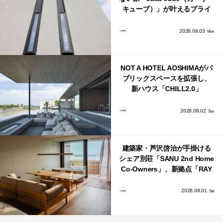
キューブ）」が叶えるプライ
バシーと安心感の正体
2026.08.03
Mon
NOT A HOTEL AOSHIMAがパ
ブリックスペースを拡張し、
新ハウス「CHILL2.0」
「COAST」が開業！
2026.08.02
Sun
建築家・芦沢啓治が手掛ける
シェア別荘「SANU 2nd Home
Co-Owners」、新拠点「RAY
館山」が販売開始
2026.08.01
Sat