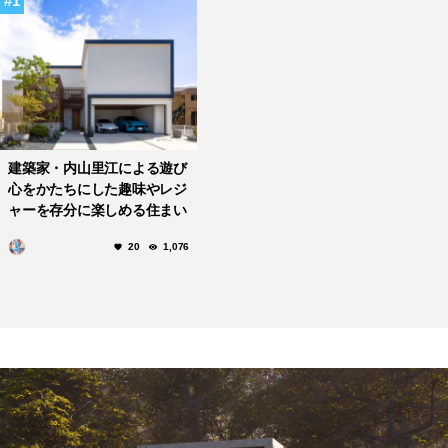
1
建築家・内山里江による遊び
心をかたちにした趣味やレジ
ャーを存分に楽しめる住まい
「あそびなる家」
20
1,076