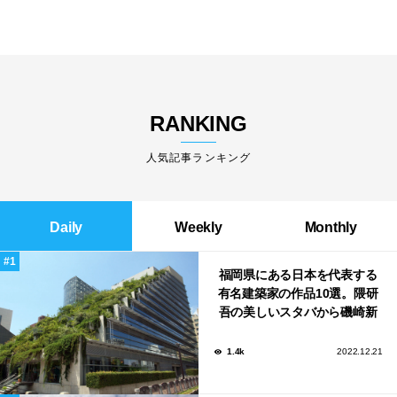
RANKING
人気記事ランキング
Daily
Weekly
Monthly
福岡県にある日本を代表する
有名建築家の作品10選。隈研
吾の美しいスタバから磯崎新
による鮨屋まで！
1.4k
2022.12.21