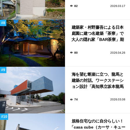
82
2026.03.17
建築家・村野藤吾による日本
庭園に建つ名建築「茶寮」で
大人の隠れ家「BAR茶寮」期
日限定でOPEN！
80
2026.04.26
海を望む断崖に立つ、龍馬と
建築の対話。ワークステーシ
ョン設計「高知県立坂本龍馬
記念館」
74
2026.03.08
規格住宅なのに自分らしい！
「casa cube（カーサ・キュー