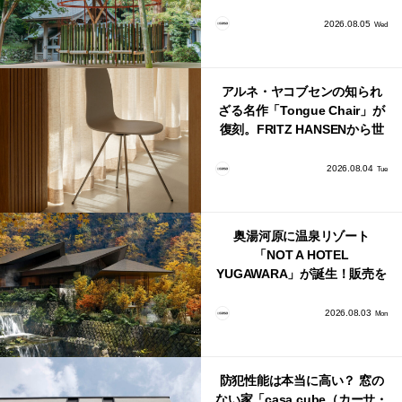
鈴」が公開！
2026.08.05
Wed
アルネ・ヤコブセンの知られ
ざる名作「Tongue Chair」が
復刻。FRITZ HANSENから世
界で唯一、日本で発売開始！
2026.08.04
Tue
奥湯河原に温泉リゾート
「NOT A HOTEL
YUGAWARA」が誕生！販売を
日本・海外同時に開始！
2026.08.03
Mon
防犯性能は本当に高い？ 窓の
ない家「casa cube（カーサ・