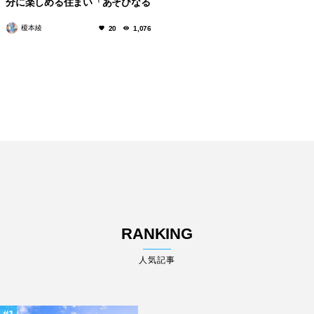
分に楽しめる住まい「あそびなる
家」
榎本綾
20
1,076
RANKING
人気記事