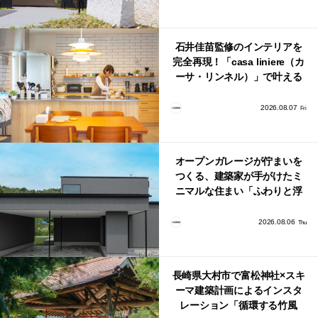
石井佳苗監修のインテリアを
完全再現！「casa liniere（カ
ーサ・リンネル）」で叶える
北欧ナチュラルな部屋づく
り。
2026.08.07
Fri
オープンガレージが佇まいを
つくる、建築家が手がけたミ
ニマルな住まい「ふわりと浮
かび上がる住まい」
2026.08.06
Thu
長崎県大村市で富松神社×スキ
ーマ建築計画によるインスタ
レーション「循環する竹風