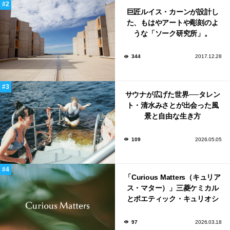
巨匠ルイス・カーンが設計し
た、もはやアートや彫刻のよ
うな「ソーク研究所」。
344
2017.12.28
サウナが広げた世界──タレン
ト・清水みさとが出会った風
景と自由な生き方
109
2026.05.05
「Curious Matters（キュリア
ス・マター）」三菱ケミカル
とポエティック・キュリオシ
ティがタッグ。ミラノデザイ
ンウィーク2026で初出展
97
2026.03.18