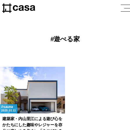
遊べる家
sauna
2025.02.11
建築家・内山里江による遊び心を
かたちにした趣味やレジャーを存