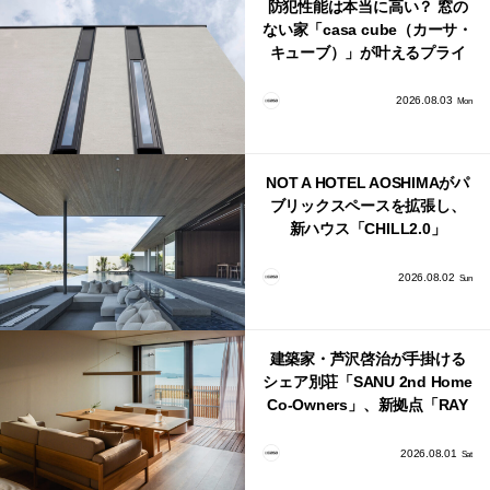
防犯性能は本当に高い？ 窓の
ない家「casa cube（カーサ・
キューブ）」が叶えるプライ
バシーと安心感の正体
2026.08.03
Mon
NOT A HOTEL AOSHIMAがパ
ブリックスペースを拡張し、
新ハウス「CHILL2.0」
「COAST」が開業！
2026.08.02
Sun
建築家・芦沢啓治が手掛ける
シェア別荘「SANU 2nd Home
Co-Owners」、新拠点「RAY
館山」が販売開始
2026.08.01
Sat