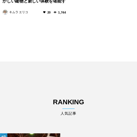
かしい建物と新しい体験を堪能す
る
キムラ エリコ
20
1,744
RANKING
人気記事