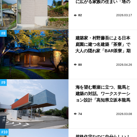
に広がる家族の住まい「塔の
家」
82
2026.03.17
建築家・村野藤吾による日本
庭園に建つ名建築「茶寮」で
大人の隠れ家「BAR茶寮」期
日限定でOPEN！
80
2026.04.26
海を望む断崖に立つ、龍馬と
建築の対話。ワークステーシ
ョン設計「高知県立坂本龍馬
記念館」
74
2026.03.08
規格住宅なのに自分らしい！