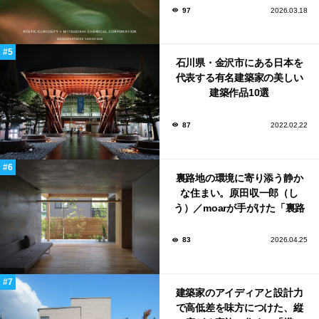
ンウィーク2026で初出展
97
2026.03.18
石川県・金沢市にある日本を
代表する有名建築家の美しい
建築作品10選
87
2022.02.22
裏路地の環境に寄り添う静か
な住まい。原田収一郎（し
う）／moarが手がけた「裏路
地の家」
83
2026.04.25
建築家のアイディアと設計力
で高低差を味方につけた、縦