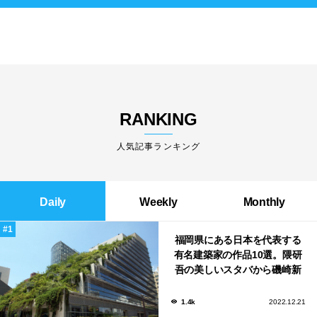
RANKING
人気記事ランキング
Daily
Weekly
Monthly
福岡県にある日本を代表する
有名建築家の作品10選。隈研
吾の美しいスタバから磯崎新
による鮨屋まで！
1.4k
2022.12.21