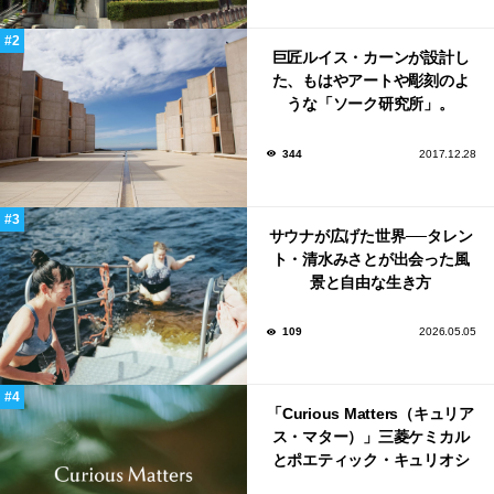
巨匠ルイス・カーンが設計し
た、もはやアートや彫刻のよ
うな「ソーク研究所」。
344
2017.12.28
サウナが広げた世界──タレン
ト・清水みさとが出会った風
景と自由な生き方
109
2026.05.05
「Curious Matters（キュリア
ス・マター）」三菱ケミカル
とポエティック・キュリオシ
ティがタッグ。ミラノデザイ