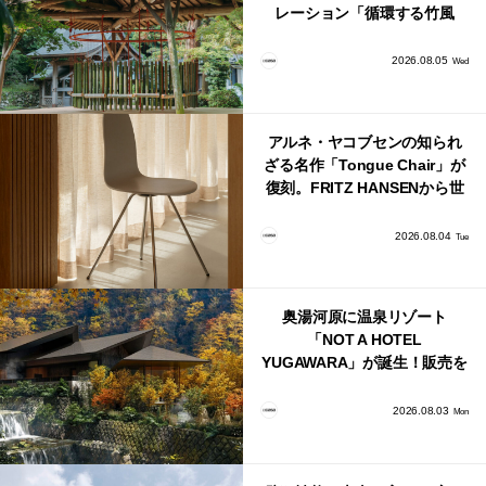
レーション「循環する竹風
鈴」が公開！
2026.08.05
Wed
アルネ・ヤコブセンの知られ
ざる名作「Tongue Chair」が
復刻。FRITZ HANSENから世
界で唯一、日本で発売開始！
2026.08.04
Tue
奥湯河原に温泉リゾート
「NOT A HOTEL
YUGAWARA」が誕生！販売を
日本・海外同時に開始！
2026.08.03
Mon