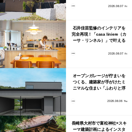
2026.08.07
Fri
石井佳苗監修のインテリアを
完全再現！「casa liniere（カ
ーサ・リンネル）」で叶える
北欧ナチュラルな部屋づく
り。
2026.08.07
Fri
オープンガレージが佇まいを
つくる、建築家が手がけたミ
ニマルな住まい「ふわりと浮
かび上がる住まい」
2026.08.06
Thu
長崎県大村市で富松神社×スキ
ーマ建築計画によるインスタ