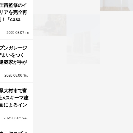
ョールームが
佳苗監修のイ
リアを完全再
オープン！
！「casa
iere（カーサ・
2026.08.07
ネル）」で叶
Fri
北欧ナチュラ
部屋づくり。
プンガレージ
佇まいをつく
建築家が手が
ミニマルな住
2026.08.06
「ふわりと浮
Thu
び上がる住ま
県大村市で富
い」
社×スキーマ建
画によるイン
タレーション
2026.08.05
循環する竹風
Wed
」が公開！