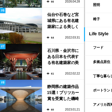
2026.04.28
66
成！
照明
仙台や石巻など宮
椅子
城県にある有名建
築家による美しく
ユニークな建築作
Life Style
2022.03.31
64
品13選
フード
石川県・金沢市に
ある日本を代表す
多拠点居住
る有名建築家の美
しい建築作品10選
2022.02.22
61
丁寧な暮ら
静岡県の建築作品
ポートラン
15選！プリツカー
賞を受賞した磯崎
新や坂茂など有名
アメリカ西
2023.01.21
60
建築家が手掛けた