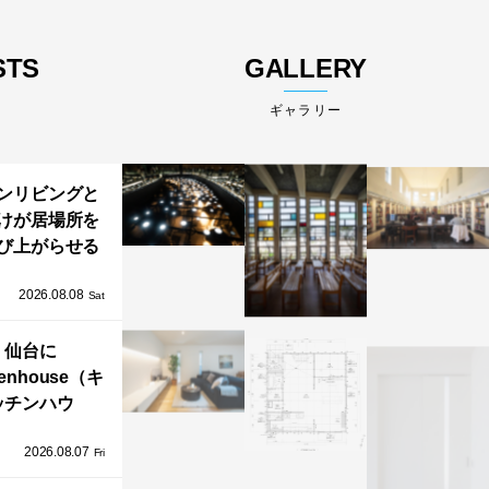
STS
GALLERY
ギャラリー
ンリビングと
けが居場所を
び上がらせる
わりと浮かび
2026.08.08
る住まい」の
Sat
Kとインテリア
仙台に
henhouse（キ
ッチンハウ
/GRAFTEKT
2026.08.07
ラフテクト）
Fri
エリア初の大