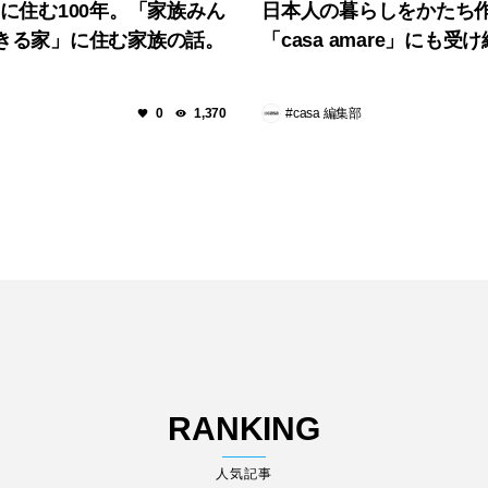
areに住む100年。「家族みん
日本人の暮らしをかたち
きる家」に住む家族の話。
「casa amare」にも受
#casa 編集部
0
1,370
RANKING
人気記事