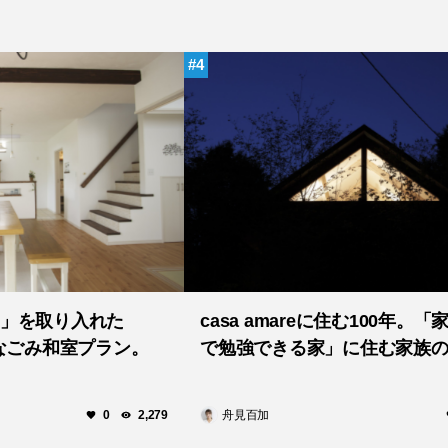
4
」を取り入れた
casa amareに住む100年。
a」のなごみ和室プラン。
で勉強できる家」に住む家族
舟見百加
0
2,279