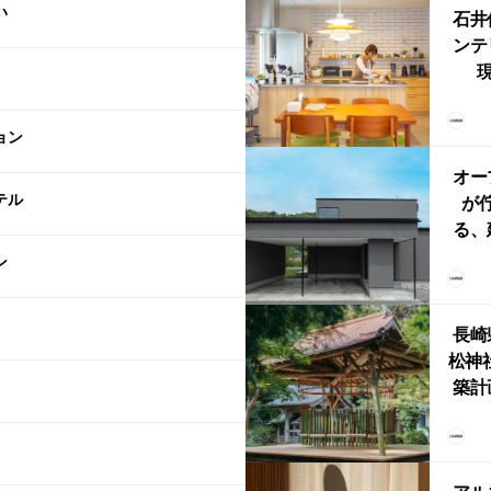
い
型シ
石井
ンテ
現
lin
リン
ョン
える
ルな
オー
テル
が
る、
けた
ン
まい
か
長崎
松神
築計
ス
「
鈴