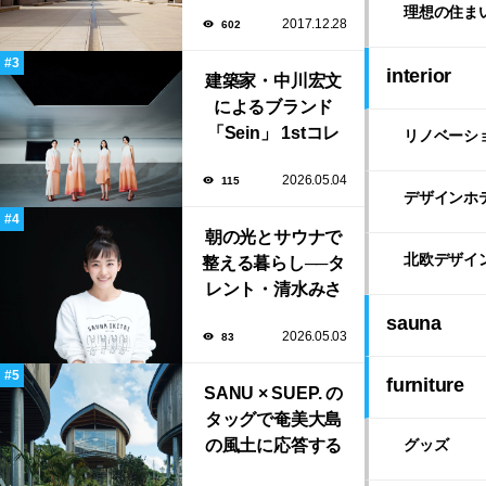
のような「ソーク
理想の住ま
2017.12.28
602
研究所」。
interior
建築家・中川宏文
によるブランド
「Sein」 1stコレ
リノベーシ
クション展示会が
2026.05.04
115
表参道にて開催！
デザインホ
朝の光とサウナで
北欧デザイ
整える暮らし──タ
レント・清水みさ
とが大切にする“気
sauna
2026.05.03
83
持ちいい暮らし”
furniture
SANU × SUEP. の
タッグで奄美大島
の風土に応答する
グッズ
建築「ARC」が完