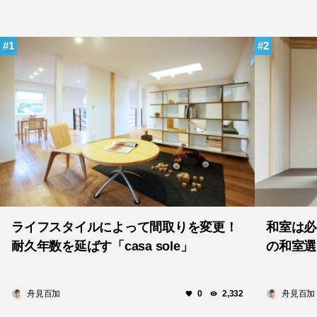
1
2
ライフスタイルによって間取りを変更！
和室は必
耐久年数を延ばす「casa sole」
の和室選
舟見百加
舟見百加
0
2,332