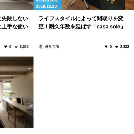
2016.12.20
に失敗しない
ライフスタイルによって間取りを変
と上手な使い
更！耐久年数を延ばす「casa sole」
舟見百加
0
3,592
0
2,332