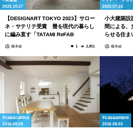
2023.10.27
2023.07.16
【DESIGNART TOKYO 2023】サロー
小大建築設
ネ・サテリテ受賞 畳を現代の暮らし
間による、
に編み直す「TATAMI ReFAB
らせる住ま
PROJECT」
ト」
榎本綾
榎本綾
1
2,051
casacarina
casaamare
2016.09.29
2016.08.03