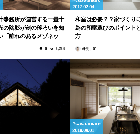
2017.02.04
計事務所が運営する一畳十
和室は必要？？家づくり
光の陰影が刻の移ろいを知
為の和室選びのポイント
い「離れのあるメゾネッ
方
舟見百加
6
3,234
casaamare
2016.06.01