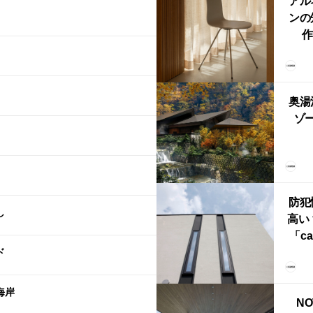
アル
ンの
作
Ch
FRI
ら世
奥湯
本
ゾー
YU
誕
本・
防犯
し
高い
「ca
ド
ー
ブ）
ライ
海岸
NO