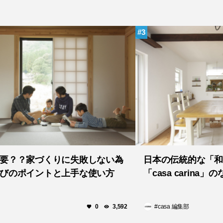
3
要？？家づくりに失敗しない為
日本の伝統的な「和
びのポイントと上手な使い方
「casa carin
#casa 編集部
0
3,592