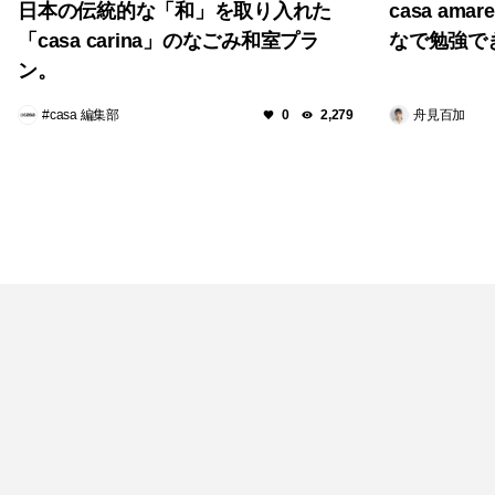
日本の伝統的な「和」を取り入れた
casa am
「casa carina」のなごみ和室プラ
なで勉強で
ン。
#casa 編集部
舟見百加
0
2,279