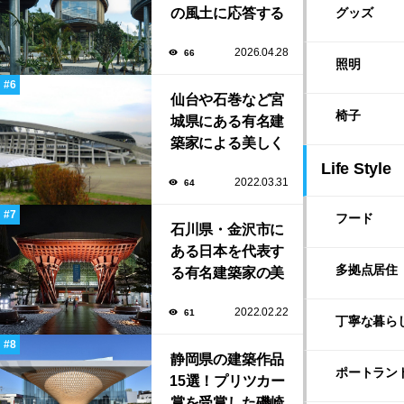
の風土に応答する
グッズ
建築「ARC」が完
2026.04.28
66
成！
照明
仙台や石巻など宮
椅子
城県にある有名建
築家による美しく
ユニークな建築作
Life Style
2022.03.31
64
品13選
フード
石川県・金沢市に
ある日本を代表す
多拠点居住
る有名建築家の美
しい建築作品10選
2022.02.22
61
丁寧な暮ら
静岡県の建築作品
ポートラン
15選！プリツカー
賞を受賞した磯崎