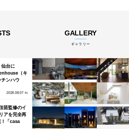
STS
GALLERY
ギャラリー
仙台に
henhouse（キ
ッチンハウ
/GRAFTEKT
2026.08.07
ラフテクト）
Fri
エリア初の大
ョールームが
佳苗監修のイ
リアを完全再
オープン！
！「casa
iere（カーサ・