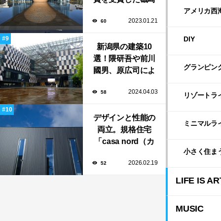
新や坂茂など有名
アメリカ西
2023.01.21
60
建築家が手掛けた
美しい建築も多
DIY
新潟県の建築10
数！
選！隈研吾や前川
グランピン
國男、原広司によ
る、地元地域に馴
2024.04.03
58
染む至極の建築揃
リゾートラ
い！
デザインと性能の
ミニマルラ
両立。規格住宅
「casa nord（カ
小さく住ま
ーサ・ノルド）」
2026.02.19
52
のスリット窓に隠
された、断熱と採
LIFE IS AR
光の秘密
MUSIC