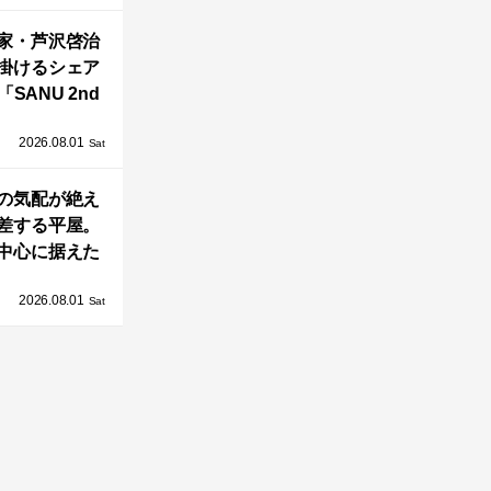
OAST」が開
家・芦沢啓治
業！
掛けるシェア
SANU 2nd
Home Co-
2026.08.01
ers」、新拠点
Sat
AY 館山」が販
の気配が絶え
売開始
差する平屋。
中心に据えた
まい「団欒の
2026.08.01
杜」
Sat