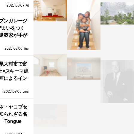
2026.08.07
ネル）」で叶
Fri
北欧ナチュラ
部屋づくり。
プンガレージ
佇まいをつく
建築家が手が
ミニマルな住
2026.08.06
「ふわりと浮
Thu
び上がる住ま
県大村市で富
い」
社×スキーマ建
画によるイン
タレーション
2026.08.05
循環する竹風
Wed
」が公開！
ネ・ヤコブセ
知られざる名
「Tongue
air」が復刻。