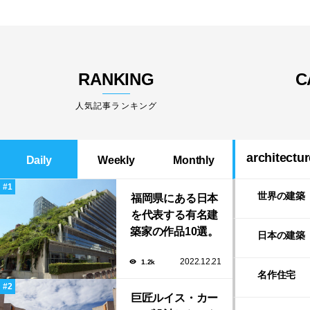
RANKING
C
人気記事ランキング
architectur
Daily
Weekly
Monthly
世界の建築
福岡県にある日本
を代表する有名建
築家の作品10選。
日本の建築
隈研吾の美しいス
2022.12.21
1.2k
タバから磯崎新に
名作住宅
よる鮨屋まで！
巨匠ルイス・カー