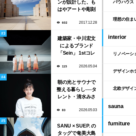
ンが設計した、も
バウハウス
はやアートや彫刻
のような「ソーク
理想の住ま
2017.12.28
602
研究所」。
interior
建築家・中川宏文
によるブランド
「Sein」 1stコレ
リノベーシ
クション展示会が
2026.05.04
115
表参道にて開催！
デザインホ
朝の光とサウナで
北欧デザイ
整える暮らし──タ
レント・清水みさ
とが大切にする“気
sauna
2026.05.03
83
持ちいい暮らし”
furniture
SANU × SUEP. の
タッグで奄美大島