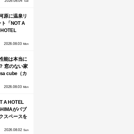
2026.08.04
TZ HANSENか
Tue
界で唯一、日
河原に温泉リ
で発売開始！
ト「NOT A
HOTEL
GAWARA」が
2026.08.03
生！販売を日
Mon
海外同時に開
性能は本当に
始！
？ 窓のない家
sa cube（カ
サ・キュー
2026.08.03
」が叶えるプ
Mon
バシーと安心
T A HOTEL
感の正体
SHIMAがパブ
クスペースを
し、新ハウス
2026.08.02
HILL2.0」
Sun