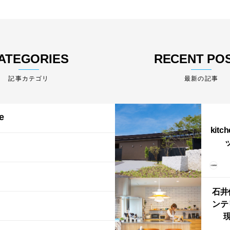
ATEGORIES
RECENT PO
最新の記事
e
kitc
ス）
（グ
東北
型シ
石井
ンテ
現
lin