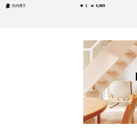
河内秀子
1
6,989