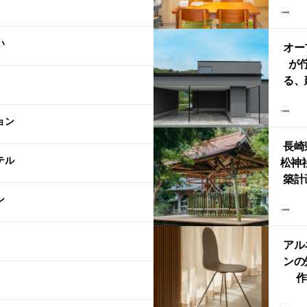
リン
える
い
ルな
オー
が
る、
けた
まい
ョン
か
長崎
テル
松神
築計
ス
ン
「
鈴
アル
ンの
作
Ch