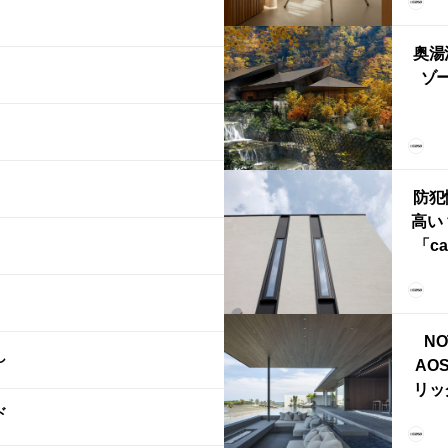
FRI
ら世
奥湯
本
ゾー
YU
誕
本・
防犯
高い
「ca
ー
ブ）
ライ
NO
し
AO
リッ
ド
拡張
「C