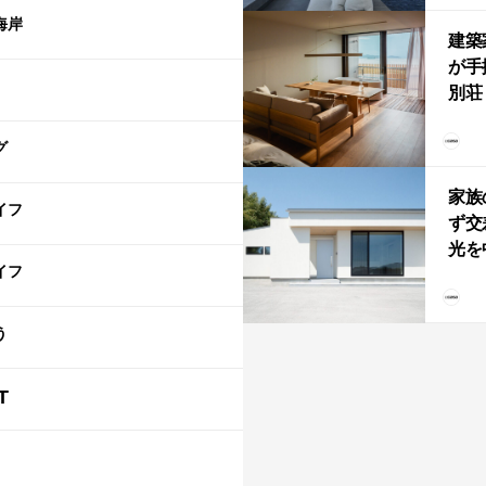
「C
海岸
建築
が手
別荘「
Own
グ
「R
家族
イフ
ず交
光を
イフ
住
う
T