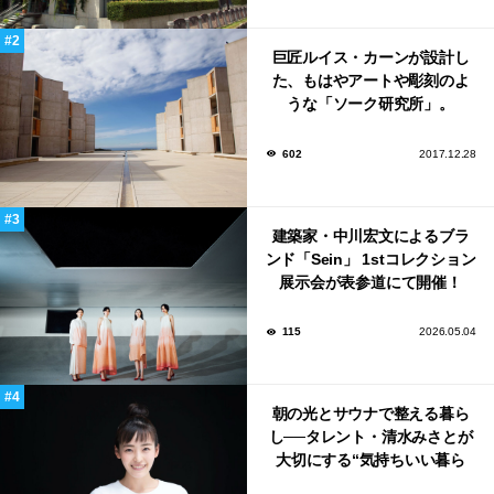
巨匠ルイス・カーンが設計し
た、もはやアートや彫刻のよ
うな「ソーク研究所」。
602
2017.12.28
建築家・中川宏文によるブラ
ンド「Sein」 1stコレクション
展示会が表参道にて開催！
115
2026.05.04
朝の光とサウナで整える暮ら
し──タレント・清水みさとが
大切にする“気持ちいい暮ら
し”