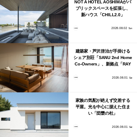
NOT A HOTEL AOSHIMAがパ
ブリックスペースを拡張し、
新ハウス「CHILL2.0」
「COAST」が開業！
2026.08.02
Sun
建築家・芦沢啓治が手掛ける
シェア別荘「SANU 2nd Home
Co-Owners」、新拠点「RAY
館山」が販売開始
2026.08.01
Sat
家族の気配が絶えず交差する
平屋。光を中心に据えた住ま
い「団欒の杜」
2026.08.01
Sat