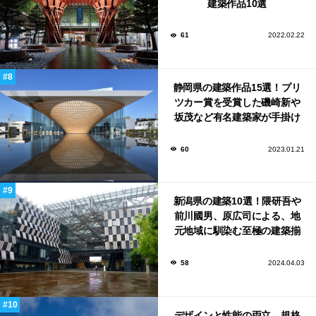
建築作品10選
61
2022.02.22
静岡県の建築作品15選！プリ
ツカー賞を受賞した磯崎新や
坂茂など有名建築家が手掛け
た美しい建築も多数！
60
2023.01.21
新潟県の建築10選！隈研吾や
前川國男、原広司による、地
元地域に馴染む至極の建築揃
い！
58
2024.04.03
デザインと性能の両立。規格