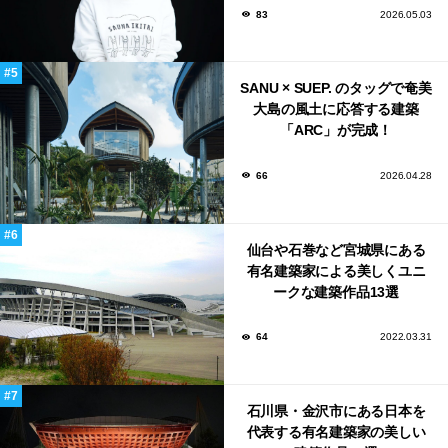
83
2026.05.03
SANU × SUEP. のタッグで奄美
大島の風土に応答する建築
「ARC」が完成！
66
2026.04.28
仙台や石巻など宮城県にある
有名建築家による美しくユニ
ークな建築作品13選
64
2022.03.31
石川県・金沢市にある日本を
代表する有名建築家の美しい