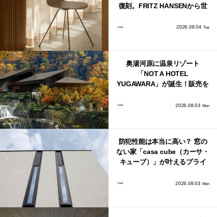
復刻。FRITZ HANSENから世
界で唯一、日本で発売開始！
2026.08.04
Tue
奥湯河原に温泉リゾート
「NOT A HOTEL
YUGAWARA」が誕生！販売を
日本・海外同時に開始！
2026.08.03
Mon
防犯性能は本当に高い？ 窓の
ない家「casa cube（カーサ・
キューブ）」が叶えるプライ
バシーと安心感の正体
2026.08.03
Mon