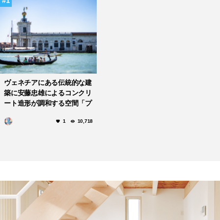
1
ヴェネチアにある伝統的な建
築に安藤忠雄によるコンクリ
ート造形が調和する空間「プ
ンタ・デラ・ドガーナ
1
10,718
(Punta della Dogana)」