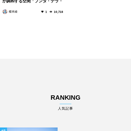
が調和する空間「プンタ・デラ・
ドガーナ(Punta della Dogana)」
榎本綾
1
10,718
RANKING
人気記事