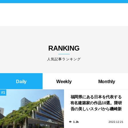
RANKING
人気記事ランキング
Daily
Weekly
Monthly
福岡県にある日本を代表する
有名建築家の作品10選。隈研
吾の美しいスタバから磯崎新
による鮨屋まで！
1.2k
2022.12.21