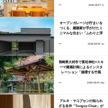
り。
2026.08.07
Fri
オープンガレージが佇まいを
つくる、建築家が手がけたミ
ニマルな住まい「ふわりと浮
かび上がる住まい」
2026.08.06
Thu
長崎県大村市で富松神社×スキ
ーマ建築計画によるインスタ
レーション「循環する竹風
鈴」が公開！
2026.08.05
Wed
アルネ・ヤコブセンの知られ
ざる名作「Tongue Chair」が