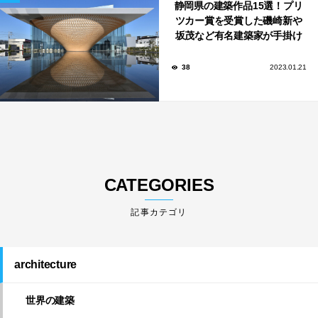
静岡県の建築作品15選！プリ
ツカー賞を受賞した磯崎新や
坂茂など有名建築家が手掛け
た美しい建築も多数！
38
2023.01.21
CATEGORIES
architecture
世界の建築