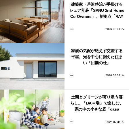
建築家・芦沢啓治が手掛ける
シェア別荘「SANU 2nd Home
Co-Owners」、新拠点「RAY
館山」が販売開始
2026.08.01
Sat
家族の気配が絶えず交差する
平屋。光を中心に据えた住ま
い「団欒の杜」
2026.08.01
Sat
土間とグリーンが寄り添う暮
らし。「BA＝場」で楽しむ、
家の中の小さな庭「casa
bago（カーサ・バーゴ）」
2026.07.31
Fri