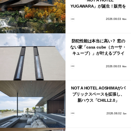
YUGAWARA」が誕生！販売を
日本・海外同時に開始！
2026.08.03
Mon
防犯性能は本当に高い？ 窓の
ない家「casa cube（カーサ・
キューブ）」が叶えるプライ
バシーと安心感の正体
2026.08.03
Mon
NOT A HOTEL AOSHIMAがパ
ブリックスペースを拡張し、
新ハウス「CHILL2.0」
「COAST」が開業！
2026.08.02
Sun