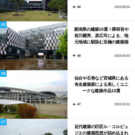
48
2025.08.24
新潟県の建築10選！隈研吾や
前川國男、原広司による、地
元地域に馴染む至極の建築揃
い！
48
2024.04.03
仙台や石巻など宮城県にある
有名建築家による美しくユニ
ークな建築作品13選
47
2022.03.31
近代建築の巨匠ル・コルビュ
ジエの建築思想が詰め込まれ