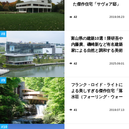
た傑作住宅「サヴォア邸」
42
2019.06.23
富山県の建築10選！隈研吾や
内藤廣、磯崎新など有名建築
家による自然と調和する美術
館から、革新的な公共施設な
ど！
42
2025.09.01
フランク・ロイド・ライトに
よる美しすぎる傑作住宅「落
水荘（フォーリング・ウォー
ター）」
41
2019.07.13