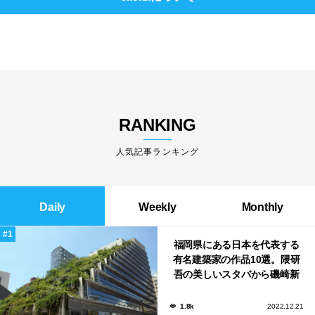
RANKING
人気記事ランキング
Daily
Weekly
Monthly
福岡県にある日本を代表する
有名建築家の作品10選。隈研
吾の美しいスタバから磯崎新
による鮨屋まで！
1.8k
2022.12.21