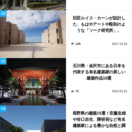
巨匠ルイス・カーンが設計し
た、もはやアートや彫刻のよ
うな「ソーク研究所」。
145
2017.12.28
石川県・金沢市にある日本を
代表する有名建築家の美しい
建築作品10選
72
2022.02.22
長野県の建築15選！安藤忠雄
や谷口吉生、隈研吾など有名
建築家による豊かな自然と調
和する美術館や公共施設！