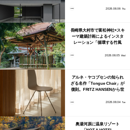
かび上がる住まい」
2026.08.06
Thu
長崎県大村市で富松神社×スキ
ーマ建築計画によるインスタ
レーション「循環する竹風
鈴」が公開！
2026.08.05
Wed
アルネ・ヤコブセンの知られ
ざる名作「Tongue Chair」が
復刻。FRITZ HANSENから世
界で唯一、日本で発売開始！
2026.08.04
Tue
奥湯河原に温泉リゾート
「NOT A HOTEL