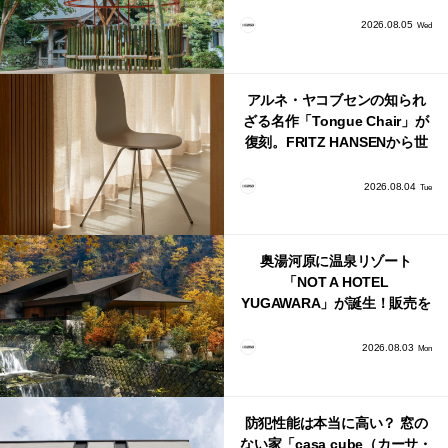
鈴」が公開！
2026.08.05
Wed
アルネ・ヤコブセンの知られ
ざる名作「Tongue Chair」が
復刻。FRITZ HANSENから世
界で唯一、日本で発売開始！
2026.08.04
Tue
奥湯河原に温泉リゾート
「NOT A HOTEL
YUGAWARA」が誕生！販売を
日本・海外同時に開始！
2026.08.03
Mon
防犯性能は本当に高い？ 窓の
ない家「casa cube（カーサ・