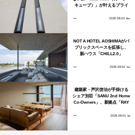
キューブ）」が叶えるプライ
バシーと安心感の正体
2026.08.03
Mon
NOT A HOTEL AOSHIMAがパ
ブリックスペースを拡張し、
新ハウス「CHILL2.0」
「COAST」が開業！
2026.08.02
Sun
建築家・芦沢啓治が手掛ける
シェア別荘「SANU 2nd Home
Co-Owners」、新拠点「RAY
館山」が販売開始
2026.08.01
Sat