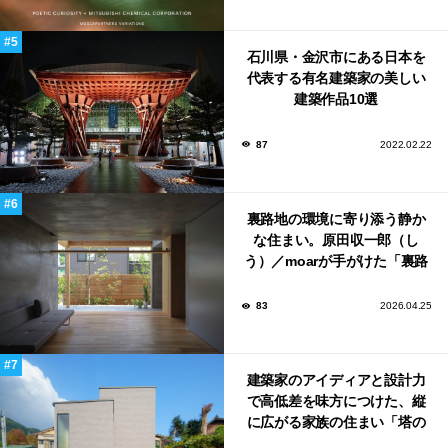
石川県・金沢市にある日本を
代表する有名建築家の美しい
建築作品10選
87
2022.02.22
裏路地の環境に寄り添う静か
な住まい。原田収一郎（し
う）／moarが手がけた「裏路
地の家」
83
2026.04.25
建築家のアイディアと設計力
で高低差を味方につけた、縦
に広がる家族の住まい「塔の
家」