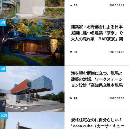
82
2026.03.17
建築家・村野藤吾による日本
庭園に建つ名建築「茶寮」で
大人の隠れ家「BAR茶寮」期
日限定でOPEN！
80
2026.04.26
海を望む断崖に立つ、龍馬と
建築の対話。ワークステーシ
ョン設計「高知県立坂本龍馬
記念館」
74
2026.03.08
規格住宅なのに自分らしい！
「casa cube（カーサ・キュー