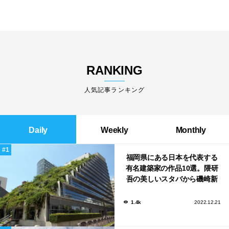
RANKING
人気記事ランキング
Daily
Weekly
Monthly
福岡県にある日本を代表する
有名建築家の作品10選。隈研
吾の美しいスタバから磯崎新
による鮨屋まで！
1.4k
2022.12.21