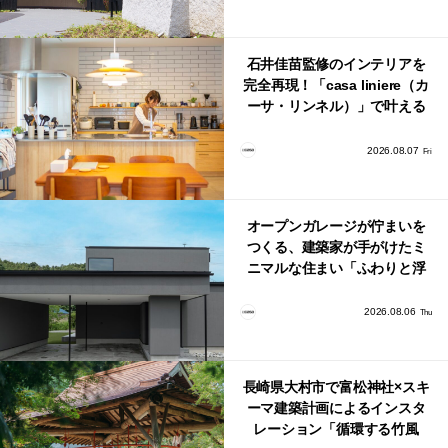
石井佳苗監修のインテリアを
完全再現！「casa liniere（カ
ーサ・リンネル）」で叶える
北欧ナチュラルな部屋づく
り。
2026.08.07
Fri
オープンガレージが佇まいを
つくる、建築家が手がけたミ
ニマルな住まい「ふわりと浮
かび上がる住まい」
2026.08.06
Thu
長崎県大村市で富松神社×スキ
ーマ建築計画によるインスタ
レーション「循環する竹風