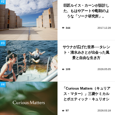
巨匠ルイス・カーンが設計し
た、もはやアートや彫刻のよ
うな「ソーク研究所」。
344
2017.12.28
サウナが広げた世界──タレン
ト・清水みさとが出会った風
景と自由な生き方
109
2026.05.05
「Curious Matters（キュリア
ス・マター）」三菱ケミカル
とポエティック・キュリオシ
ティがタッグ。ミラノデザイ
ンウィーク2026で初出展
97
2026.03.18