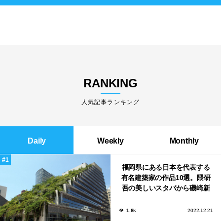
RANKING
人気記事ランキング
Daily
Weekly
Monthly
福岡県にある日本を代表する
有名建築家の作品10選。隈研
吾の美しいスタバから磯崎新
による鮨屋まで！
1.8k
2022.12.21