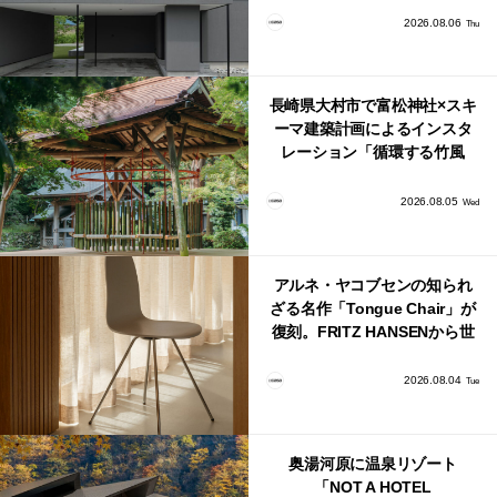
2026.08.06
Thu
長崎県大村市で富松神社×スキ
ーマ建築計画によるインスタ
レーション「循環する竹風
鈴」が公開！
2026.08.05
Wed
アルネ・ヤコブセンの知られ
ざる名作「Tongue Chair」が
復刻。FRITZ HANSENから世
界で唯一、日本で発売開始！
2026.08.04
Tue
奥湯河原に温泉リゾート
「NOT A HOTEL