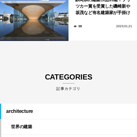
ツカー賞を受賞した磯崎新や
坂茂など有名建築家が手掛け
た美しい建築も多数！
38
2023.01.21
CATEGORIES
architecture
世界の建築