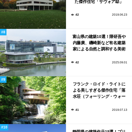
た傑作住宅「サヴォア邸」
42
2019.06.23
富山県の建築10選！隈研吾や
内藤廣、磯崎新など有名建築
家による自然と調和する美術
館から、革新的な公共施設な
ど！
42
2025.09.01
フランク・ロイド・ライトに
よる美しすぎる傑作住宅「落
水荘（フォーリング・ウォー
ター）」
41
2019.07.13
静岡県の建築作品15選！プリ