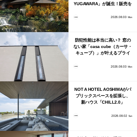
YUGAWARA」が誕生！販売を
日本・海外同時に開始！
2026.08.03
Mon
防犯性能は本当に高い？ 窓の
ない家「casa cube（カーサ・
キューブ）」が叶えるプライ
バシーと安心感の正体
2026.08.03
Mon
NOT A HOTEL AOSHIMAがパ
ブリックスペースを拡張し、
新ハウス「CHILL2.0」
「COAST」が開業！
2026.08.02
Sun