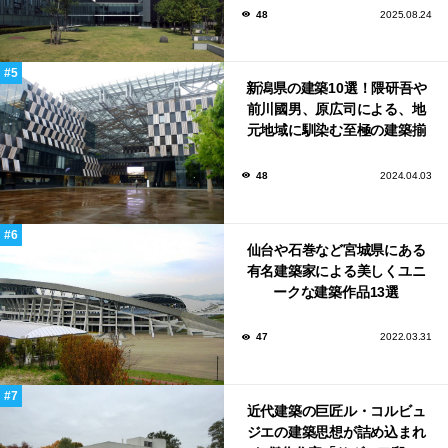
48
2025.08.24
新潟県の建築10選！隈研吾や
前川國男、原広司による、地
元地域に馴染む至極の建築揃
い！
48
2024.04.03
仙台や石巻など宮城県にある
有名建築家による美しくユニ
ークな建築作品13選
47
2022.03.31
近代建築の巨匠ル・コルビュ
ジエの建築思想が詰め込まれ