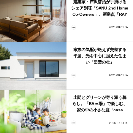
建築家・芦沢啓治が手掛ける
シェア別荘「SANU 2nd Home
Co-Owners」、新拠点「RAY
館山」が販売開始
2026.08.01
Sat
家族の気配が絶えず交差する
平屋。光を中心に据えた住ま
い「団欒の杜」
2026.08.01
Sat
土間とグリーンが寄り添う暮
らし。「BA＝場」で楽しむ、
家の中の小さな庭「casa
bago（カーサ・バーゴ）」
2026.07.31
Fri