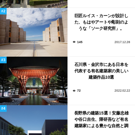
巨匠ルイス・カーンが設計し
た、もはやアートや彫刻のよ
うな「ソーク研究所」。
145
2017.12.28
石川県・金沢市にある日本を
代表する有名建築家の美しい
建築作品10選
72
2022.02.22
長野県の建築15選！安藤忠雄
や谷口吉生、隈研吾など有名
建築家による豊かな自然と調
和する美術館や公共施設！