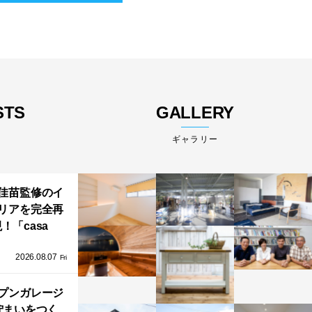
STS
GALLERY
ギャラリー
佳苗監修のイ
リアを完全再
！「casa
iere（カーサ・
2026.08.07
ネル）」で叶
Fri
北欧ナチュラ
部屋づくり。
プンガレージ
佇まいをつく