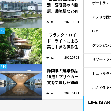
ポートラン
選！隈研吾や内藤
廣、磯崎新など有
名建築家による自
アメリカ西
2025.09.01
42
然と調和する美術
館から、革新的な
DIY
公共施設など！
フランク・ロイ
ド・ライトによる
グランピン
美しすぎる傑作住
宅「落水荘（フォ
2019.07.13
41
ーリング・ウォー
リゾートラ
ター）」
静岡県の建築作品
ミニマルラ
15選！プリツカー
賞を受賞した磯崎
小さく住ま
新や坂茂など有名
2023.01.21
38
建築家が手掛けた
美しい建築も多
LIFE IS AR
数！