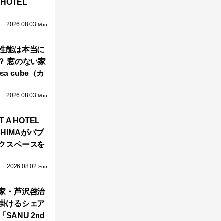
HOTEL
GAWARA」が
2026.08.03
生！販売を日
Mon
海外同時に開
性能は本当に
始！
？ 窓のない家
sa cube（カ
サ・キュー
2026.08.03
」が叶えるプ
Mon
バシーと安心
T A HOTEL
感の正体
SHIMAがパブ
クスペースを
し、新ハウス
2026.08.02
HILL2.0」
Sun
OAST」が開
家・芦沢啓治
業！
掛けるシェア
SANU 2nd