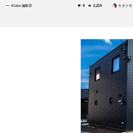
#casa 編集部
キタトモ
0
2,215