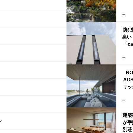
YU
誕
本・
防犯
高い
「ca
ー
ブ）
ライ
NO
AO
リッ
拡張
「C
「C
建築
し
が手
別荘「