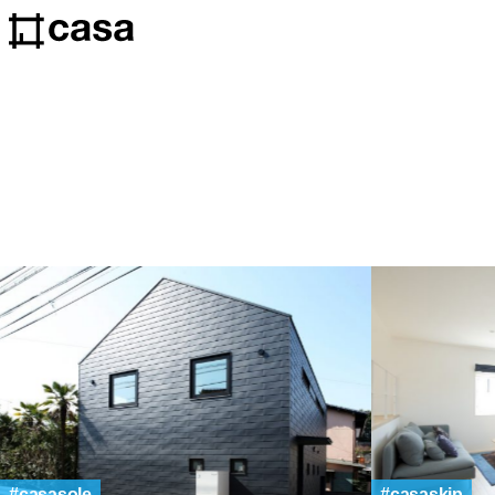
casasole
casaskip