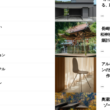
る、
けた
まい
か
い
長崎
松神
築計
ス
「
ョン
鈴
アル
テル
ンの
作
Ch
ン
FRI
ら世
奥湯
本
ゾー