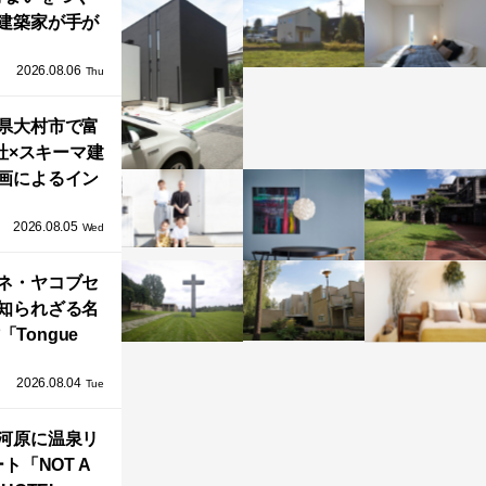
建築家が手が
ミニマルな住
2026.08.06
「ふわりと浮
Thu
び上がる住ま
県大村市で富
い」
社×スキーマ建
画によるイン
タレーション
2026.08.05
循環する竹風
Wed
」が公開！
ネ・ヤコブセ
知られざる名
「Tongue
air」が復刻。
2026.08.04
TZ HANSENか
Tue
界で唯一、日
河原に温泉リ
で発売開始！
ト「NOT A