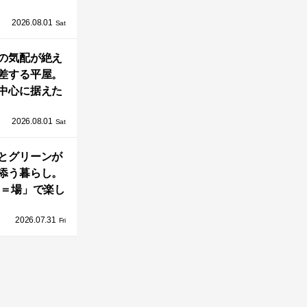
Home Co-
2026.08.01
ers」、新拠点
Sat
AY 館山」が販
の気配が絶え
売開始
差する平屋。
中心に据えた
まい「団欒の
2026.08.01
杜」
Sat
とグリーンが
添う暮らし。
A＝場」で楽し
家の中の小さ
2026.07.31
庭「casa
Fri
go（カーサ・バ
ーゴ）」