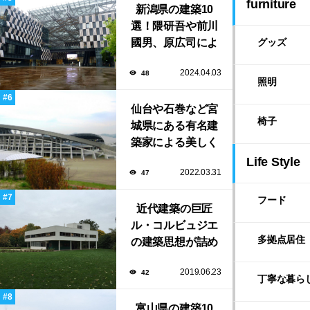
furniture
新潟県の建築10
共施設！
選！隈研吾や前川
國男、原広司によ
グッズ
る、地元地域に馴
2024.04.03
48
染む至極の建築揃
照明
い！
仙台や石巻など宮
椅子
城県にある有名建
築家による美しく
ユニークな建築作
Life Style
2022.03.31
47
品13選
フード
近代建築の巨匠
ル・コルビュジエ
多拠点居住
の建築思想が詰め
込まれた傑作住宅
2019.06.23
42
「サヴォア邸」
丁寧な暮ら
富山県の建築10