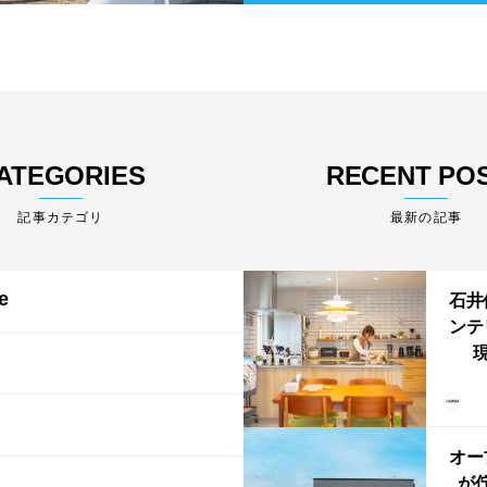
ATEGORIES
RECENT PO
最新の記事
e
石井
ンテ
現
lin
リン
える
ルな
オー
が