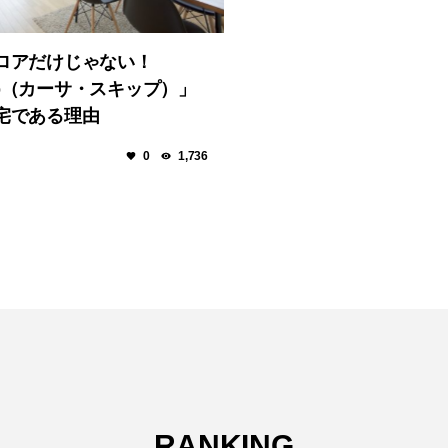
ロアだけじゃない！
skip（カーサ・スキップ）」
宅である理由
0
1,736
RANKING