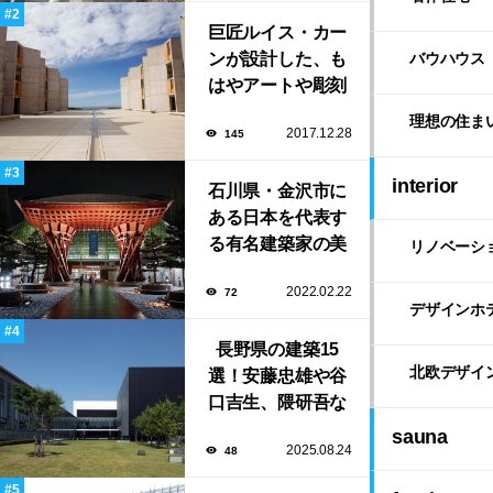
よる鮨屋まで！
巨匠ルイス・カー
ンが設計した、も
バウハウス
はやアートや彫刻
のような「ソーク
理想の住ま
2017.12.28
145
研究所」。
interior
石川県・金沢市に
ある日本を代表す
る有名建築家の美
リノベーシ
しい建築作品10選
2022.02.22
72
デザインホ
長野県の建築15
北欧デザイ
選！安藤忠雄や谷
口吉生、隈研吾な
ど有名建築家によ
sauna
2025.08.24
48
る豊かな自然と調
和する美術館や公