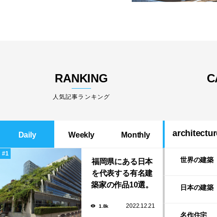
RANKING
C
人気記事ランキング
architectur
Daily
Weekly
Monthly
世界の建築
福岡県にある日本
を代表する有名建
築家の作品10選。
日本の建築
隈研吾の美しいス
2022.12.21
1.8k
タバから磯崎新に
名作住宅