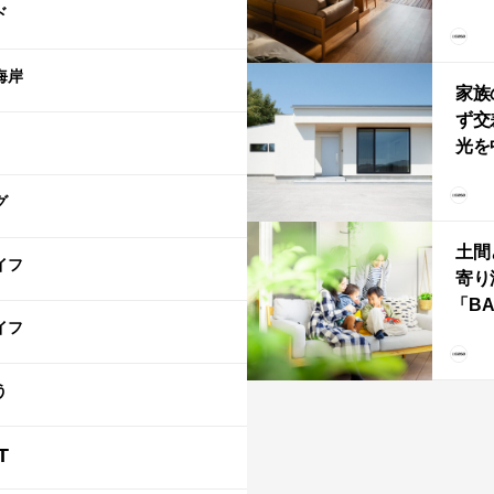
ド
Own
「R
海岸
家族
ず交
光を
住
グ
土間
イフ
寄り
「B
イフ
む、
な
ba
う
T