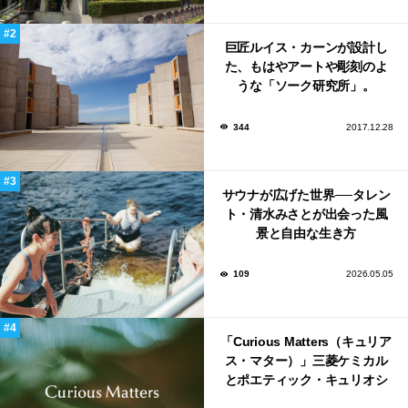
巨匠ルイス・カーンが設計し
た、もはやアートや彫刻のよ
うな「ソーク研究所」。
344
2017.12.28
サウナが広げた世界──タレン
ト・清水みさとが出会った風
景と自由な生き方
109
2026.05.05
「Curious Matters（キュリア
ス・マター）」三菱ケミカル
とポエティック・キュリオシ
ティがタッグ。ミラノデザイ