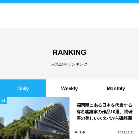
RANKING
人気記事ランキング
Daily
Weekly
Monthly
福岡県にある日本を代表する
有名建築家の作品10選。隈研
吾の美しいスタバから磯崎新
による鮨屋まで！
1.4k
2022.12.21