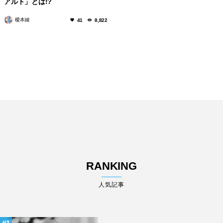
アルト」とは!?
榎本綾
41
8,822
RANKING
人気記事