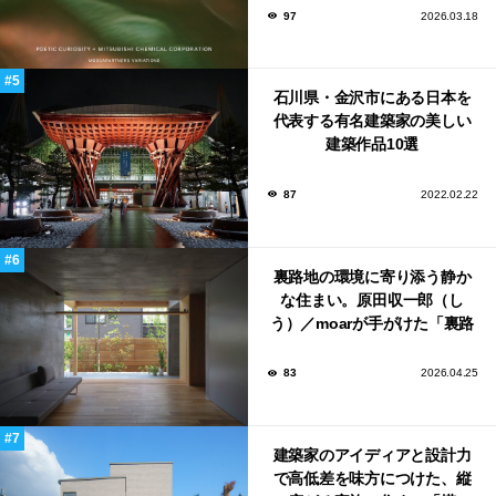
ンウィーク2026で初出展
97
2026.03.18
石川県・金沢市にある日本を
代表する有名建築家の美しい
建築作品10選
87
2022.02.22
裏路地の環境に寄り添う静か
な住まい。原田収一郎（し
う）／moarが手がけた「裏路
地の家」
83
2026.04.25
建築家のアイディアと設計力
で高低差を味方につけた、縦