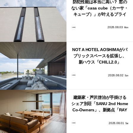
防犯性能は本当に高い？ 窓の
ない家「casa cube（カーサ・
キューブ）」が叶えるプライ
バシーと安心感の正体
2026.08.03
Mon
NOT A HOTEL AOSHIMAがパ
ブリックスペースを拡張し、
新ハウス「CHILL2.0」
「COAST」が開業！
2026.08.02
Sun
建築家・芦沢啓治が手掛ける
シェア別荘「SANU 2nd Home
Co-Owners」、新拠点「RAY
館山」が販売開始
2026.08.01
Sat