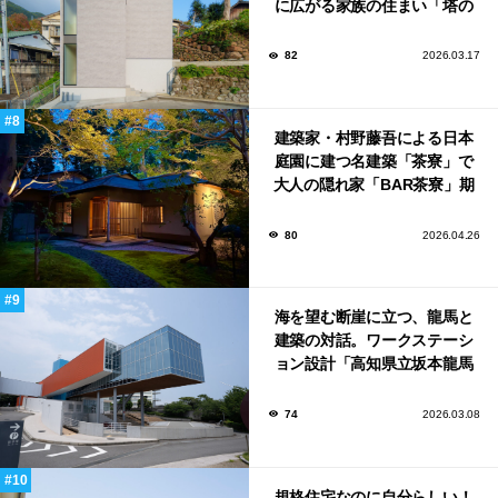
に広がる家族の住まい「塔の
家」
82
2026.03.17
建築家・村野藤吾による日本
庭園に建つ名建築「茶寮」で
大人の隠れ家「BAR茶寮」期
日限定でOPEN！
80
2026.04.26
海を望む断崖に立つ、龍馬と
建築の対話。ワークステーシ
ョン設計「高知県立坂本龍馬
記念館」
74
2026.03.08
規格住宅なのに自分らしい！