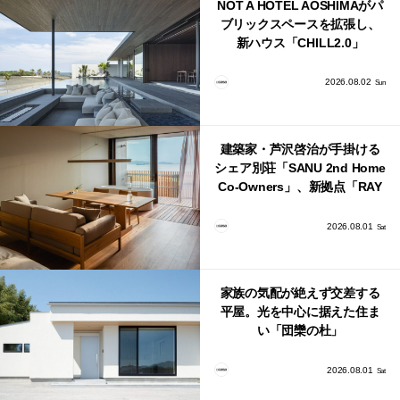
NOT A HOTEL AOSHIMAがパ
ブリックスペースを拡張し、
新ハウス「CHILL2.0」
「COAST」が開業！
2026.08.02
Sun
建築家・芦沢啓治が手掛ける
シェア別荘「SANU 2nd Home
Co-Owners」、新拠点「RAY
館山」が販売開始
2026.08.01
Sat
家族の気配が絶えず交差する
平屋。光を中心に据えた住ま
い「団欒の杜」
2026.08.01
Sat