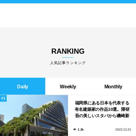
RANKING
人気記事ランキング
Daily
Weekly
Monthly
福岡県にある日本を代表する
有名建築家の作品10選。隈研
吾の美しいスタバから磯崎新
による鮨屋まで！
1.2k
2022.12.21