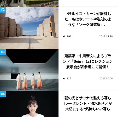
巨匠ルイス・カーンが設計し
た、もはやアートや彫刻のよ
うな「ソーク研究所」。
602
2017.12.28
建築家・中川宏文によるブラ
ンド「Sein」 1stコレクション
展示会が表参道にて開催！
115
2026.05.04
朝の光とサウナで整える暮ら
し──タレント・清水みさとが
大切にする“気持ちいい暮ら
し”