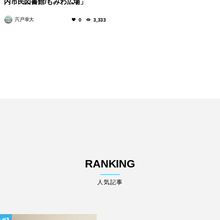
内市民図書館/もみわ広場」
宍戸幸大
0
3,333
RANKING
人気記事