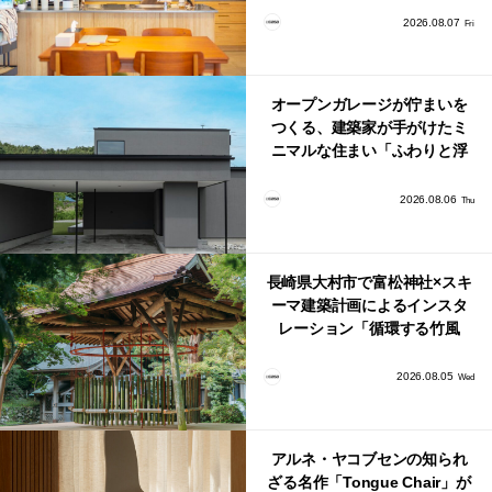
り。
2026.08.07
Fri
オープンガレージが佇まいを
つくる、建築家が手がけたミ
ニマルな住まい「ふわりと浮
かび上がる住まい」
2026.08.06
Thu
長崎県大村市で富松神社×スキ
ーマ建築計画によるインスタ
レーション「循環する竹風
鈴」が公開！
2026.08.05
Wed
アルネ・ヤコブセンの知られ
ざる名作「Tongue Chair」が