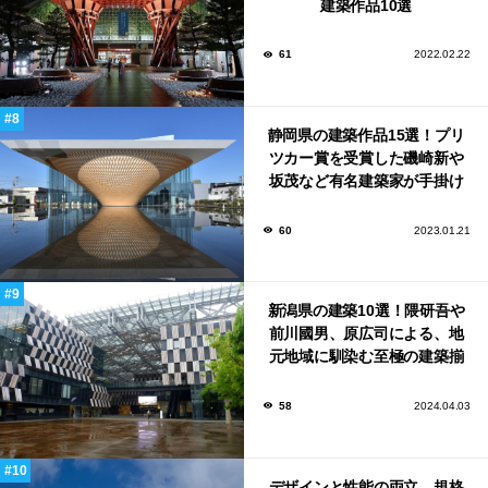
建築作品10選
61
2022.02.22
静岡県の建築作品15選！プリ
ツカー賞を受賞した磯崎新や
坂茂など有名建築家が手掛け
た美しい建築も多数！
60
2023.01.21
新潟県の建築10選！隈研吾や
前川國男、原広司による、地
元地域に馴染む至極の建築揃
い！
58
2024.04.03
デザインと性能の両立。規格