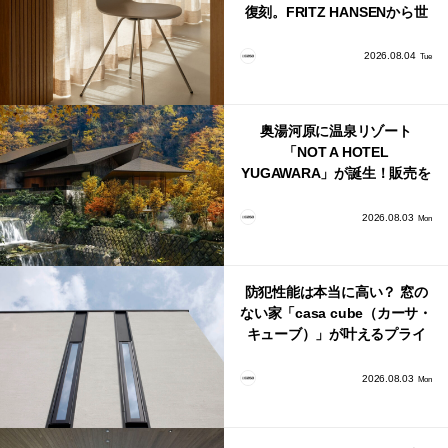
復刻。FRITZ HANSENから世
界で唯一、日本で発売開始！
2026.08.04
Tue
奥湯河原に温泉リゾート
「NOT A HOTEL
YUGAWARA」が誕生！販売を
日本・海外同時に開始！
2026.08.03
Mon
防犯性能は本当に高い？ 窓の
ない家「casa cube（カーサ・
キューブ）」が叶えるプライ
バシーと安心感の正体
2026.08.03
Mon