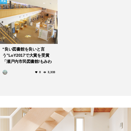
1
“良い図書館を良いと言
う”LoY2017で大賞を受賞
「瀬戸内市民図書館/もみわ
広場」
0
3,333