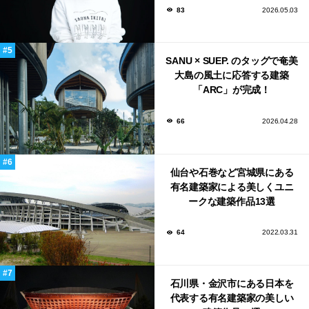
83
2026.05.03
SANU × SUEP. のタッグで奄美
大島の風土に応答する建築
「ARC」が完成！
66
2026.04.28
仙台や石巻など宮城県にある
有名建築家による美しくユニ
ークな建築作品13選
64
2022.03.31
石川県・金沢市にある日本を
代表する有名建築家の美しい