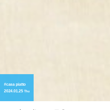
casa piatto
2024.01.25
Thu