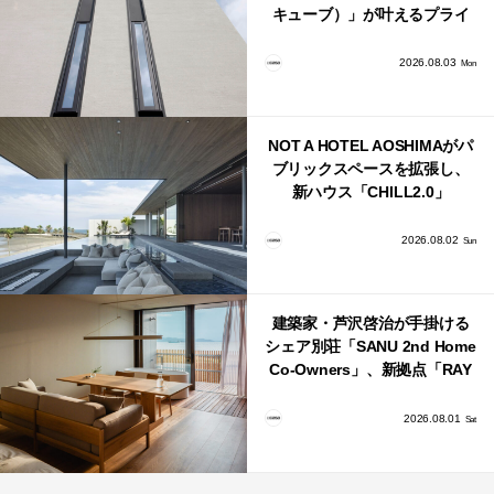
キューブ）」が叶えるプライ
バシーと安心感の正体
2026.08.03
Mon
NOT A HOTEL AOSHIMAがパ
ブリックスペースを拡張し、
新ハウス「CHILL2.0」
「COAST」が開業！
2026.08.02
Sun
建築家・芦沢啓治が手掛ける
シェア別荘「SANU 2nd Home
Co-Owners」、新拠点「RAY
館山」が販売開始
2026.08.01
Sat