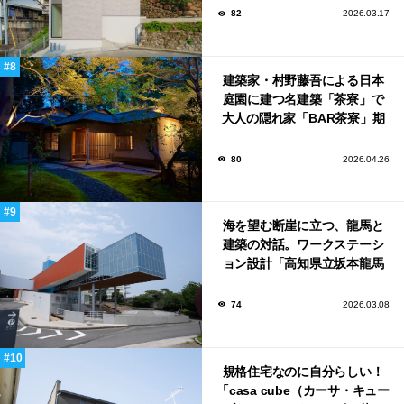
82
2026.03.17
建築家・村野藤吾による日本
庭園に建つ名建築「茶寮」で
大人の隠れ家「BAR茶寮」期
日限定でOPEN！
80
2026.04.26
海を望む断崖に立つ、龍馬と
建築の対話。ワークステーシ
ョン設計「高知県立坂本龍馬
記念館」
74
2026.03.08
規格住宅なのに自分らしい！
「casa cube（カーサ・キュー