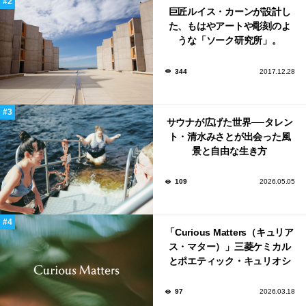
巨匠ルイス・カーンが設計し
た、もはやアートや彫刻のよ
うな「ソーク研究所」。
344
2017.12.28
サウナが広げた世界──タレン
ト・清水みさとが出会った風
景と自由な生き方
109
2026.05.05
「Curious Matters（キュリア
ス・マター）」三菱ケミカル
とポエティック・キュリオシ
ティがタッグ。ミラノデザイ
ンウィーク2026で初出展
97
2026.03.18