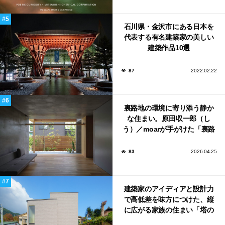
石川県・金沢市にある日本を
代表する有名建築家の美しい
建築作品10選
87
2022.02.22
裏路地の環境に寄り添う静か
な住まい。原田収一郎（し
う）／moarが手がけた「裏路
地の家」
83
2026.04.25
建築家のアイディアと設計力
で高低差を味方につけた、縦
に広がる家族の住まい「塔の
家」