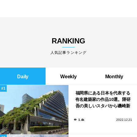
RANKING
人気記事ランキング
Daily
Weekly
Monthly
福岡県にある日本を代表する
有名建築家の作品10選。隈研
吾の美しいスタバから磯崎新
による鮨屋まで！
1.4k
2022.12.21