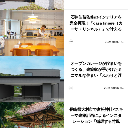
石井佳苗監修のインテリアを
完全再現！「casa liniere（カ
ーサ・リンネル）」で叶える
北欧ナチュラルな部屋づく
り。
2026.08.07
Fri
オープンガレージが佇まいを
つくる、建築家が手がけたミ
ニマルな住まい「ふわりと浮
かび上がる住まい」
2026.08.06
Thu
長崎県大村市で富松神社×スキ
ーマ建築計画によるインスタ
レーション「循環する竹風
鈴」が公開！