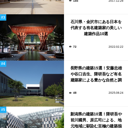
145
2017.12.28
石川県・金沢市にある日本を
代表する有名建築家の美しい
建築作品10選
72
2022.02.22
長野県の建築15選！安藤忠雄
や谷口吉生、隈研吾など有名
建築家による豊かな自然と調
和する美術館や公共施設！
48
2025.08.24
新潟県の建築10選！隈研吾や
前川國男、原広司による、地
元地域に馴染む至極の建築揃