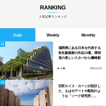
RANKING
人気記事ランキング
Daily
Weekly
Monthly
福岡県にある日本を代表する
有名建築家の作品10選。隈研
吾の美しいスタバから磯崎新
による鮨屋まで！
1.8k
2022.12.21
巨匠ルイス・カーンが設計し
た、もはやアートや彫刻のよ
うな「ソーク研究所」。