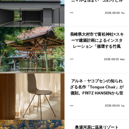
ニマルな住まい「ふわりと浮
かび上がる住まい」
2026.08.06
Thu
長崎県大村市で富松神社×スキ
ーマ建築計画によるインスタ
レーション「循環する竹風
鈴」が公開！
2026.08.05
Wed
アルネ・ヤコブセンの知られ
ざる名作「Tongue Chair」が
復刻。FRITZ HANSENから世
界で唯一、日本で発売開始！
2026.08.04
Tue
奥湯河原に温泉リゾート