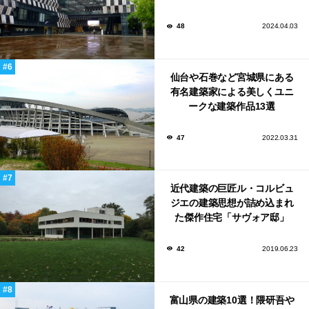
い！
48
2024.04.03
仙台や石巻など宮城県にある
有名建築家による美しくユニ
ークな建築作品13選
47
2022.03.31
近代建築の巨匠ル・コルビュ
ジエの建築思想が詰め込まれ
た傑作住宅「サヴォア邸」
42
2019.06.23
富山県の建築10選！隈研吾や