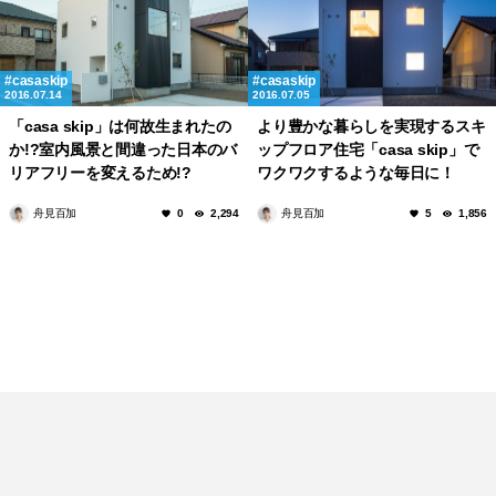
casaskip
casaskip
2016.07.14
2016.07.05
「casa skip」は何故生まれたの
より豊かな暮らしを実現するスキ
か!?室内風景と間違った日本のバ
ップフロア住宅「casa skip」で
リアフリーを変えるため!?
ワクワクするような毎日に！
舟見百加
舟見百加
0
2,294
5
1,856