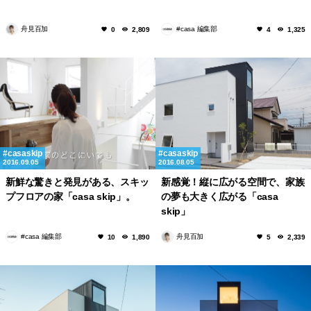
舟見百加
#casa 編集部
0
2,809
4
1,325
casaskip
casaskip
2016.09.05
2016.08.05
新鮮な驚きと発見がある、スキッ
新感覚！縦に広がる空間で、家族
プフロアの家「casa skip」。
の夢も大きく広がる「casa
skip」
#casa 編集部
舟見百加
10
1,890
5
2,339