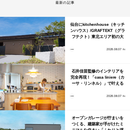
最新の記事
仙台にkitchenhouse（キッチ
ンハウス）/GRAFTEKT（グラ
フテクト）東北エリア初の大
型ショールームがオープン！
2026.08.07
Fri
石井佳苗監修のインテリアを
完全再現！「casa liniere（カ
ーサ・リンネル）」で叶える
北欧ナチュラルな部屋づく
り。
2026.08.07
Fri
オープンガレージが佇まいを
つくる、建築家が手がけたミ