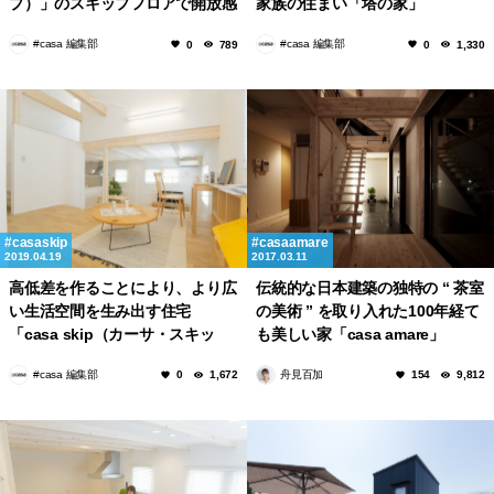
プ）」のスキップフロアで開放感
家族の住まい「塔の家」
あふれる空間を手に入れる
#casa 編集部
#casa 編集部
0
789
0
1,330
casaskip
casaamare
2019.04.19
2017.03.11
高低差を作ることにより、より広
伝統的な日本建築の独特の “ 茶室
い生活空間を生み出す住宅
の美術 ” を取り入れた100年経て
「casa skip（カーサ・スキッ
も美しい家「casa amare」
プ）」
#casa 編集部
舟見百加
0
1,672
154
9,812