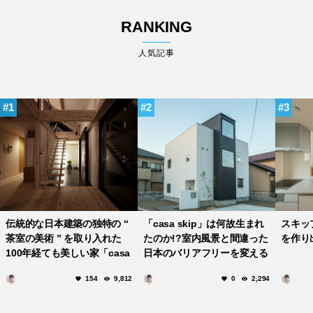
RANKING
人気記事
1
2
3
伝統的な日本建築の独特の “
「casa skip」は何故生まれ
スキッ
茶室の美術 ” を取り入れた
たのか!?室内風景と間違った
を作り出
100年経ても美しい家「casa
日本のバリアフリーを変える
amare」
ため!?
154
9,812
0
2,294