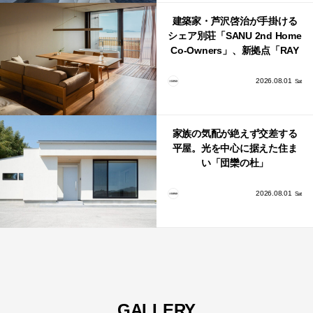
建築家・芦沢啓治が手掛ける
シェア別荘「SANU 2nd Home
Co-Owners」、新拠点「RAY
館山」が販売開始
2026.08.01
Sat
家族の気配が絶えず交差する
平屋。光を中心に据えた住ま
い「団欒の杜」
2026.08.01
Sat
GALLERY