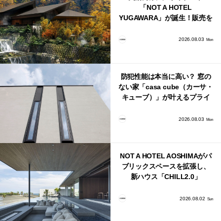
「NOT A HOTEL
YUGAWARA」が誕生！販売を
日本・海外同時に開始！
2026.08.03
Mon
防犯性能は本当に高い？ 窓の
ない家「casa cube（カーサ・
キューブ）」が叶えるプライ
バシーと安心感の正体
2026.08.03
Mon
NOT A HOTEL AOSHIMAがパ
ブリックスペースを拡張し、
新ハウス「CHILL2.0」
「COAST」が開業！
2026.08.02
Sun