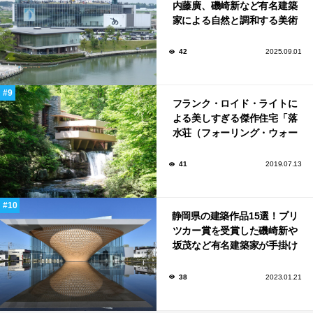
内藤廣、磯崎新など有名建築
家による自然と調和する美術
館から、革新的な公共施設な
ど！
42
2025.09.01
フランク・ロイド・ライトに
よる美しすぎる傑作住宅「落
水荘（フォーリング・ウォー
ター）」
41
2019.07.13
静岡県の建築作品15選！プリ
ツカー賞を受賞した磯崎新や
坂茂など有名建築家が手掛け
た美しい建築も多数！
38
2023.01.21