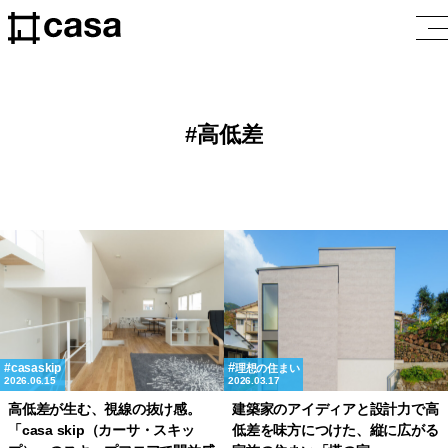
高低差
casaskip
理想の住まい
2026.06.15
2026.03.17
高低差が生む、視線の抜け感。
建築家のアイディアと設計力で高
「casa skip（カーサ・スキッ
低差を味方につけた、縦に広がる