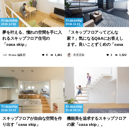
casaskip
casaskip
2016.12.06
2016.11.22
夢を叶える、憧れの空間を手に入
「スキップフロアってどんな
れるスキップフロア住宅の
家？」気になるQ&Aにお答えし
「casa skip」
ます。良いことずくめの「casa
skip」
#casa 編集部
舟見百加
0
1,461
1
1,522
casaskip
casaskip
2016.10.22
2016.09.14
スキップフロアが自由な空間を作
機能美を追求するスキップフロア
り出す「casa skip」
の家「casa skip」。