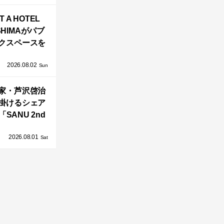
バシーと安心
T A HOTEL
感の正体
SHIMAがパブ
クスペースを
し、新ハウス
2026.08.02
HILL2.0」
Sun
OAST」が開
家・芦沢啓治
業！
掛けるシェア
SANU 2nd
Home Co-
2026.08.01
ers」、新拠点
Sat
AY 館山」が販
売開始