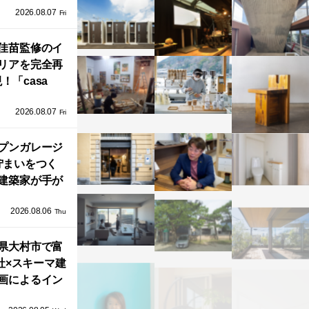
2026.08.07
ラフテクト）
Fri
エリア初の大
ョールームが
佳苗監修のイ
リアを完全再
オープン！
！「casa
iere（カーサ・
2026.08.07
ネル）」で叶
Fri
北欧ナチュラ
部屋づくり。
プンガレージ
佇まいをつく
建築家が手が
ミニマルな住
2026.08.06
「ふわりと浮
Thu
び上がる住ま
県大村市で富
い」
社×スキーマ建
画によるイン
タレーション