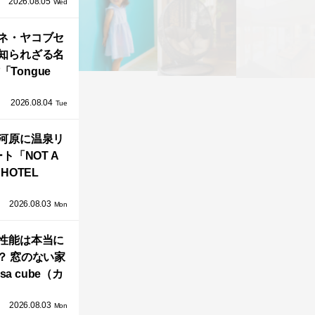
2026.08.05
循環する竹風
Wed
」が公開！
ネ・ヤコブセ
知られざる名
「Tongue
air」が復刻。
2026.08.04
TZ HANSENか
Tue
界で唯一、日
河原に温泉リ
で発売開始！
ト「NOT A
HOTEL
GAWARA」が
2026.08.03
生！販売を日
Mon
海外同時に開
性能は本当に
始！
？ 窓のない家
sa cube（カ
サ・キュー
2026.08.03
」が叶えるプ
Mon