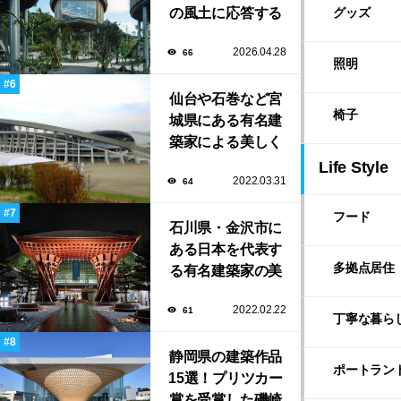
の風土に応答する
グッズ
建築「ARC」が完
2026.04.28
66
成！
照明
仙台や石巻など宮
椅子
城県にある有名建
築家による美しく
ユニークな建築作
Life Style
2022.03.31
64
品13選
フード
石川県・金沢市に
ある日本を代表す
多拠点居住
る有名建築家の美
しい建築作品10選
2022.02.22
61
丁寧な暮ら
静岡県の建築作品
ポートラン
15選！プリツカー
賞を受賞した磯崎