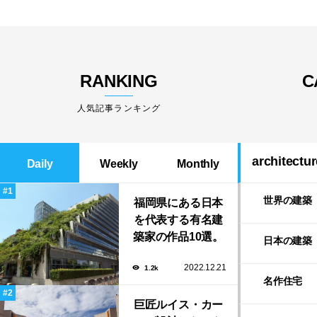
RANKING
C
人気記事ランキング
architectur
Daily
Weekly
Monthly
世界の建築
福岡県にある日本
を代表する有名建
築家の作品10選。
日本の建築
隈研吾の美しいス
2022.12.21
1.2k
タバから磯崎新に
名作住宅
よる鮨屋まで！
巨匠ルイス・カー