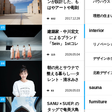
ンが設計した、も
バウハウス
はやアートや彫刻
のような「ソーク
理想の住ま
2017.12.28
602
研究所」。
interior
建築家・中川宏文
によるブランド
「Sein」 1stコレ
リノベーシ
クション展示会が
2026.05.04
115
表参道にて開催！
デザインホ
朝の光とサウナで
北欧デザイ
整える暮らし──タ
レント・清水みさ
とが大切にする“気
sauna
2026.05.03
83
持ちいい暮らし”
furniture
SANU × SUEP. の
タッグで奄美大島