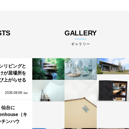
STS
GALLERY
ギャラリー
ンリビングと
けが居場所を
び上がらせる
わりと浮かび
2026.08.08
る住まい」の
Sat
Kとインテリア
仙台に
henhouse（キ
ッチンハウ
/GRAFTEKT