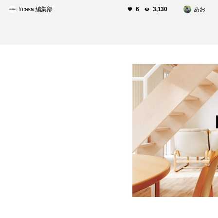
#casa 編集部
あお
6
3,130