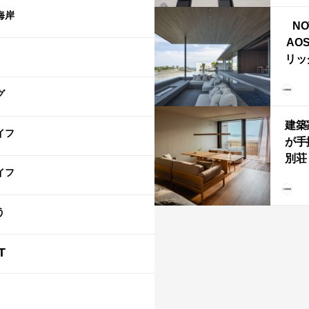
ライ
海岸
NO
AO
リッ
拡張
「C
グ
「C
建築
イフ
が手
別荘「
イフ
Own
「R
う
T