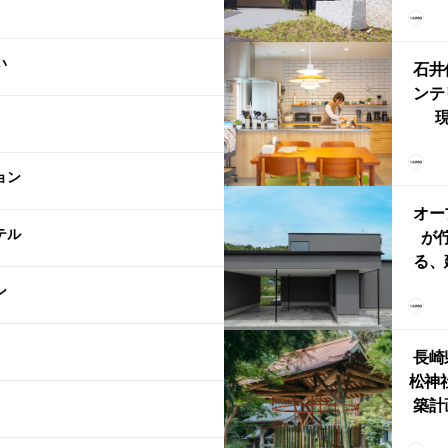
（グ
東北
い
型シ
石井
ンテ
現
lin
リン
ョン
える
ルな
オー
テル
が
る、
けた
ン
まい
か
長崎
松神
築計
ス