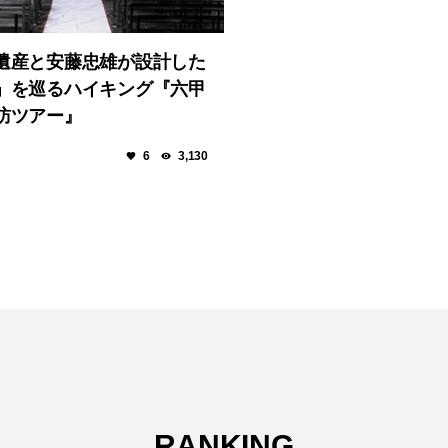
遺産と安藤忠雄が設計した
」を巡るハイキング『六甲
訪ツアー』
6
3,130
RANKING