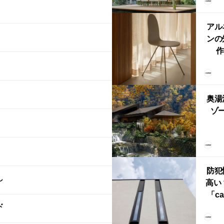
「
鈴
アル
ンの
作
Ch
FRI
ら世
奥湯
本
ゾー
YU
誕
本・
防犯
し
高い
「ca
ド
ー
ブ）