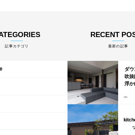
ATEGORIES
RECENT PO
最新の記事
e
ダウ
吹抜
浮か
「ふ
上が
LD
kitc
ス）