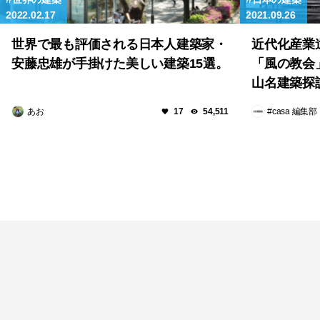
2022.02.17
2021.09.26
世界で最も評価される日本人建築家・
近代化産業
安藤忠雄が手掛けた美しい建築15選。
「風の教会
山名建築探
あお
#casa 編集部
17
54,511