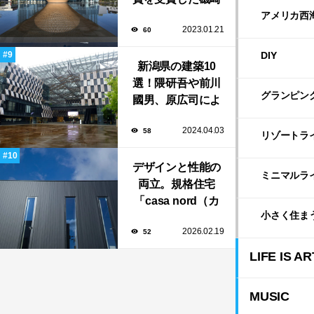
新や坂茂など有名
アメリカ西
2023.01.21
60
建築家が手掛けた
美しい建築も多
DIY
新潟県の建築10
数！
選！隈研吾や前川
グランピン
國男、原広司によ
る、地元地域に馴
2024.04.03
58
染む至極の建築揃
リゾートラ
い！
デザインと性能の
ミニマルラ
両立。規格住宅
「casa nord（カ
小さく住ま
ーサ・ノルド）」
2026.02.19
52
のスリット窓に隠
された、断熱と採
LIFE IS AR
光の秘密
MUSIC