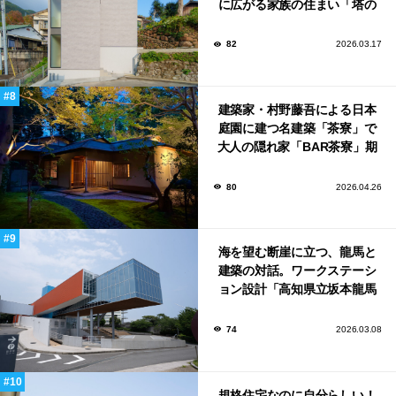
に広がる家族の住まい「塔の
家」
82
2026.03.17
建築家・村野藤吾による日本
庭園に建つ名建築「茶寮」で
大人の隠れ家「BAR茶寮」期
日限定でOPEN！
80
2026.04.26
海を望む断崖に立つ、龍馬と
建築の対話。ワークステーシ
ョン設計「高知県立坂本龍馬
記念館」
74
2026.03.08
規格住宅なのに自分らしい！