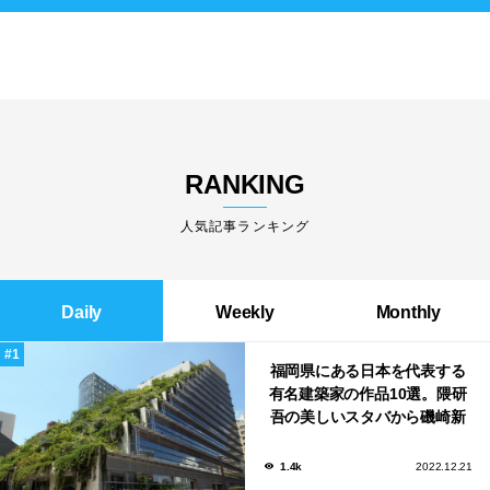
RANKING
人気記事ランキング
Daily
Weekly
Monthly
福岡県にある日本を代表する
有名建築家の作品10選。隈研
吾の美しいスタバから磯崎新
による鮨屋まで！
1.4k
2022.12.21