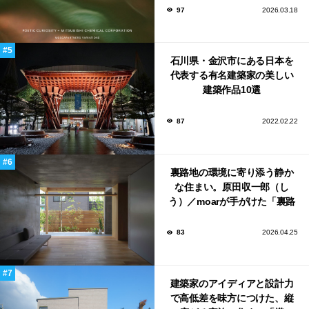
ンウィーク2026で初出展
97
2026.03.18
石川県・金沢市にある日本を
代表する有名建築家の美しい
建築作品10選
87
2022.02.22
裏路地の環境に寄り添う静か
な住まい。原田収一郎（し
う）／moarが手がけた「裏路
地の家」
83
2026.04.25
建築家のアイディアと設計力
で高低差を味方につけた、縦