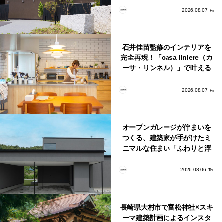
2026.08.07
Fri
石井佳苗監修のインテリアを
完全再現！「casa liniere（カ
ーサ・リンネル）」で叶える
北欧ナチュラルな部屋づく
り。
2026.08.07
Fri
オープンガレージが佇まいを
つくる、建築家が手がけたミ
ニマルな住まい「ふわりと浮
かび上がる住まい」
2026.08.06
Thu
長崎県大村市で富松神社×スキ
ーマ建築計画によるインスタ