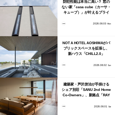
防犯性能は本当に高い？ 窓の
ない家「casa cube（カーサ・
キューブ）」が叶えるプライ
バシーと安心感の正体
2026.08.03
Mon
NOT A HOTEL AOSHIMAがパ
ブリックスペースを拡張し、
新ハウス「CHILL2.0」
「COAST」が開業！
2026.08.02
Sun
建築家・芦沢啓治が手掛ける
シェア別荘「SANU 2nd Home
Co-Owners」、新拠点「RAY
館山」が販売開始
2026.08.01
Sat