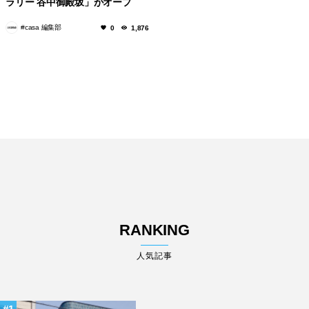
ラリー 谷中御殿坂」がオープ
ン！
#casa 編集部
0
1,876
RANKING
人気記事