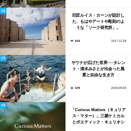
巨匠ルイス・カーンが設計し
た、もはやアートや彫刻のよ
うな「ソーク研究所」。
344
2017.12.28
サウナが広げた世界──タレン
ト・清水みさとが出会った風
景と自由な生き方
109
2026.05.05
「Curious Matters（キュリア
ス・マター）」三菱ケミカル
とポエティック・キュリオシ
ティがタッグ。ミラノデザイ