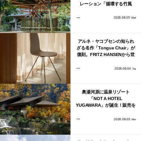
レーション「循環する竹風
鈴」が公開！
2026.08.05
Wed
アルネ・ヤコブセンの知られ
ざる名作「Tongue Chair」が
復刻。FRITZ HANSENから世
界で唯一、日本で発売開始！
2026.08.04
Tue
奥湯河原に温泉リゾート
「NOT A HOTEL
YUGAWARA」が誕生！販売を
日本・海外同時に開始！
2026.08.03
Mon