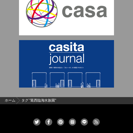
ホーム
タグ "葛西臨海水族園"