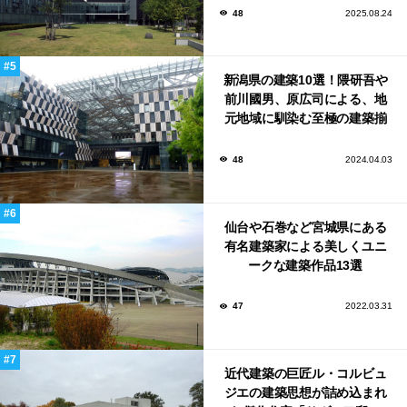
48
2025.08.24
新潟県の建築10選！隈研吾や
前川國男、原広司による、地
元地域に馴染む至極の建築揃
い！
48
2024.04.03
仙台や石巻など宮城県にある
有名建築家による美しくユニ
ークな建築作品13選
47
2022.03.31
近代建築の巨匠ル・コルビュ
ジエの建築思想が詰め込まれ