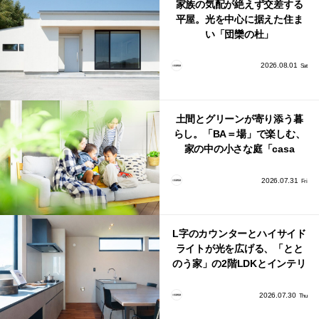
家族の気配が絶えず交差する
平屋。光を中心に据えた住ま
い「団欒の杜」
2026.08.01
Sat
土間とグリーンが寄り添う暮
らし。「BA＝場」で楽しむ、
家の中の小さな庭「casa
bago（カーサ・バーゴ）」
2026.07.31
Fri
L字のカウンターとハイサイド
ライトが光を広げる、「とと
のう家」の2階LDKとインテリ
ア
2026.07.30
Thu