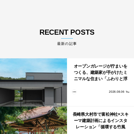
RECENT POSTS
最新の記事
オープンガレージが佇まいを
つくる、建築家が手がけたミ
ニマルな住まい「ふわりと浮
かび上がる住まい」
2026.08.06
Thu
長崎県大村市で富松神社×スキ
ーマ建築計画によるインスタ
レーション「循環する竹風
鈴」が公開！