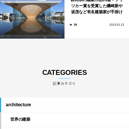
ツカー賞を受賞した磯崎新や
坂茂など有名建築家が手掛け
た美しい建築も多数！
38
2023.01.21
CATEGORIES
architecture
世界の建築