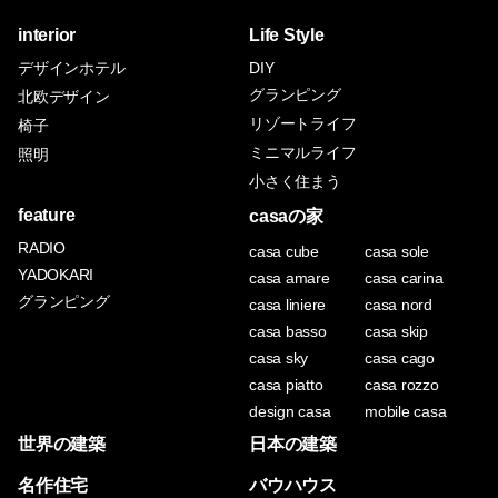
interior
Life Style
デザインホテル
DIY
グランピング
北欧デザイン
リゾートライフ
椅子
ミニマルライフ
照明
小さく住まう
feature
casaの家
RADIO
casa cube
casa sole
YADOKARI
casa amare
casa carina
グランピング
casa liniere
casa nord
casa basso
casa skip
casa sky
casa cago
casa piatto
casa rozzo
design casa
mobile casa
世界の建築
日本の建築
名作住宅
バウハウス