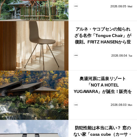
2026.08.05
Wed
アルネ・ヤコブセンの知られ
ざる名作「Tongue Chair」が
復刻。FRITZ HANSENから世
界で唯一、日本で発売開始！
2026.08.04
Tue
奥湯河原に温泉リゾート
「NOT A HOTEL
YUGAWARA」が誕生！販売を
日本・海外同時に開始！
2026.08.03
Mon
防犯性能は本当に高い？ 窓の
ない家「casa cube（カーサ・