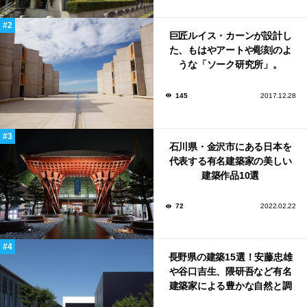
巨匠ルイス・カーンが設計し
た、もはやアートや彫刻のよ
うな「ソーク研究所」。
145
2017.12.28
石川県・金沢市にある日本を
代表する有名建築家の美しい
建築作品10選
72
2022.02.22
長野県の建築15選！安藤忠雄
や谷口吉生、隈研吾など有名
建築家による豊かな自然と調
和する美術館や公共施設！