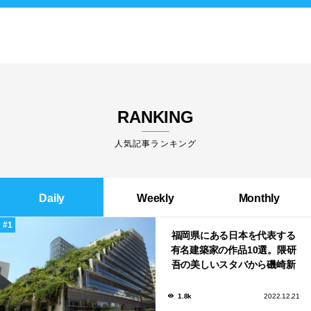
RANKING
人気記事ランキング
Daily
Weekly
Monthly
福岡県にある日本を代表する
有名建築家の作品10選。隈研
吾の美しいスタバから磯崎新
による鮨屋まで！
1.8k
2022.12.21