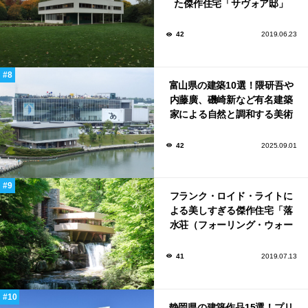
た傑作住宅「サヴォア邸」
42
2019.06.23
富山県の建築10選！隈研吾や
内藤廣、磯崎新など有名建築
家による自然と調和する美術
館から、革新的な公共施設な
ど！
42
2025.09.01
フランク・ロイド・ライトに
よる美しすぎる傑作住宅「落
水荘（フォーリング・ウォー
ター）」
41
2019.07.13
静岡県の建築作品15選！プリ