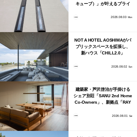
キューブ）」が叶えるプライ
バシーと安心感の正体
2026.08.03
Mon
NOT A HOTEL AOSHIMAがパ
ブリックスペースを拡張し、
新ハウス「CHILL2.0」
「COAST」が開業！
2026.08.02
Sun
建築家・芦沢啓治が手掛ける
シェア別荘「SANU 2nd Home
Co-Owners」、新拠点「RAY
館山」が販売開始
2026.08.01
Sat