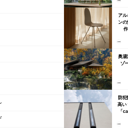
「
鈴
アル
ンの
作
Ch
FRI
ら世
奥湯
本
ゾー
YU
誕
本・
防犯
し
高い
「ca
ド
ー
ブ）