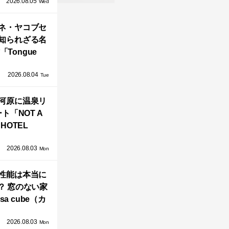
2026.08.05
循環する竹風
Wed
」が公開！
ネ・ヤコブセ
知られざる名
「Tongue
air」が復刻。
2026.08.04
TZ HANSENか
Tue
界で唯一、日
河原に温泉リ
で発売開始！
ト「NOT A
HOTEL
GAWARA」が
2026.08.03
生！販売を日
Mon
海外同時に開
性能は本当に
始！
？ 窓のない家
sa cube（カ
サ・キュー
2026.08.03
」が叶えるプ
Mon