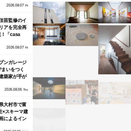
2026.08.07
ラフテクト）
Fri
エリア初の大
ョールームが
佳苗監修のイ
リアを完全再
オープン！
！「casa
iere（カーサ・
2026.08.07
ネル）」で叶
Fri
北欧ナチュラ
部屋づくり。
プンガレージ
佇まいをつく
建築家が手が
ミニマルな住
2026.08.06
「ふわりと浮
Thu
び上がる住ま
県大村市で富
い」
社×スキーマ建
画によるイン
タレーション