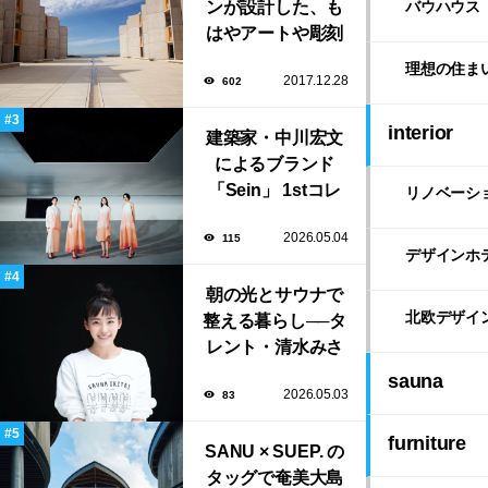
ンが設計した、も
バウハウス
はやアートや彫刻
のような「ソーク
理想の住ま
2017.12.28
602
研究所」。
interior
建築家・中川宏文
によるブランド
「Sein」 1stコレ
リノベーシ
クション展示会が
2026.05.04
115
表参道にて開催！
デザインホ
朝の光とサウナで
北欧デザイ
整える暮らし──タ
レント・清水みさ
とが大切にする“気
sauna
2026.05.03
83
持ちいい暮らし”
furniture
SANU × SUEP. の
タッグで奄美大島