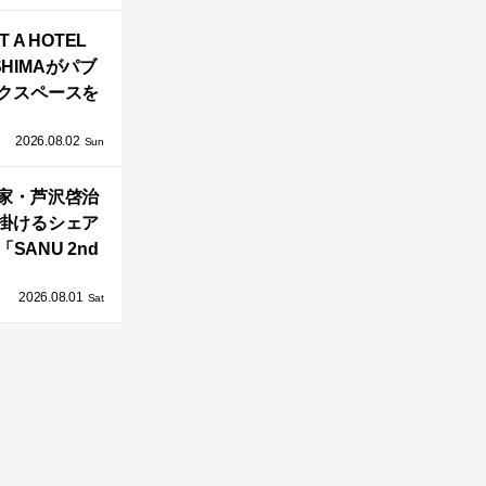
バシーと安心
T A HOTEL
感の正体
SHIMAがパブ
クスペースを
し、新ハウス
2026.08.02
HILL2.0」
Sun
OAST」が開
家・芦沢啓治
業！
掛けるシェア
SANU 2nd
Home Co-
2026.08.01
ers」、新拠点
Sat
AY 館山」が販
売開始