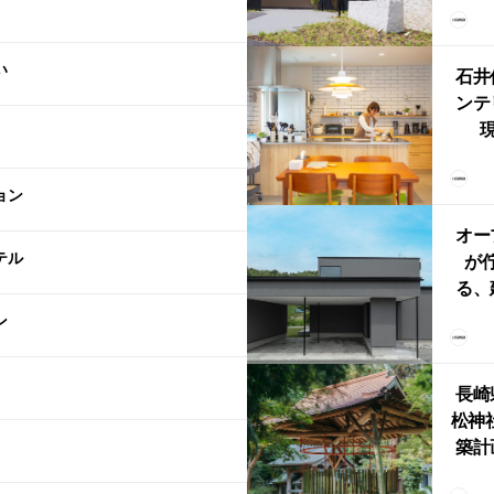
（グ
東北
い
型シ
石井
ンテ
現
lin
リン
ョン
える
ルな
オー
テル
が
る、
けた
ン
まい
か
長崎
松神
築計
ス