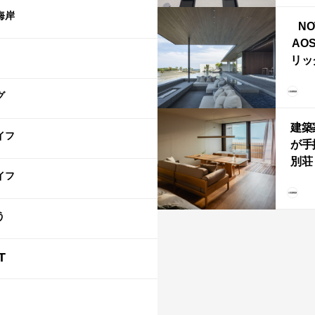
ライ
海岸
NO
AO
リッ
拡張
「C
グ
「C
建築
イフ
が手
別荘「
イフ
Own
「R
う
T