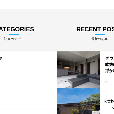
ATEGORIES
RECENT PO
最新の記事
e
ダウ
吹抜
浮か
「ふ
上が
LD
kitc
ス）