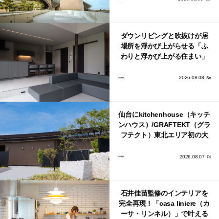
ダウンリビングと吹抜けが居
場所を浮かび上がらせる「ふ
わりと浮かび上がる住まい」
のLDKとインテリア
2026.08.08
Sat
仙台にkitchenhouse（キッチ
ンハウス）/GRAFTEKT（グラ
フテクト）東北エリア初の大
型ショールームがオープン！
2026.08.07
Fri
石井佳苗監修のインテリアを
完全再現！「casa liniere（カ
ーサ・リンネル）」で叶える