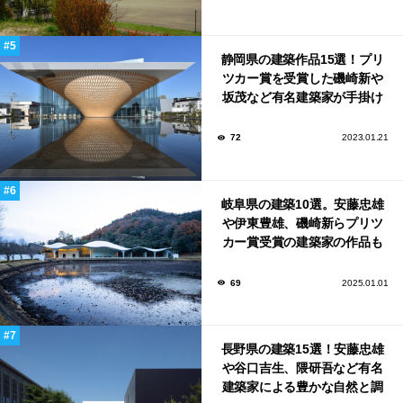
静岡県の建築作品15選！プリ
ツカー賞を受賞した磯崎新や
坂茂など有名建築家が手掛け
た美しい建築も多数！
72
2023.01.21
岐阜県の建築10選。安藤忠雄
や伊東豊雄、磯崎新らプリツ
カー賞受賞の建築家の作品も
いっぱい！
69
2025.01.01
長野県の建築15選！安藤忠雄
や谷口吉生、隈研吾など有名
建築家による豊かな自然と調