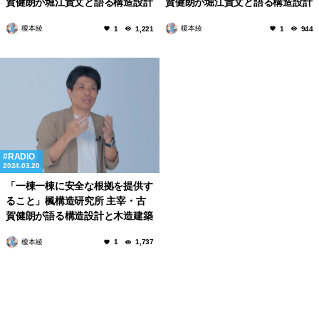
賀健朗が堀江貴文と語る構造設計
賀健朗が堀江貴文と語る構造設計
普及の鍵とは
の課題
榎本綾
榎本綾
1
1,221
1
944
RADIO
2024.03.20
「一棟一棟に安全な根拠を提供す
ること」楓構造研究所 主宰・古
賀健朗が語る構造設計と木造建築
の課題について
榎本綾
1
1,737