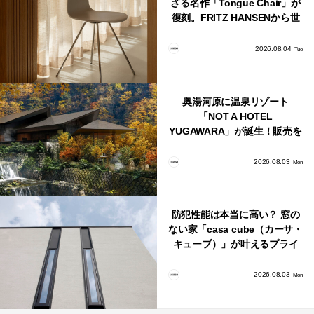
ざる名作「Tongue Chair」が
復刻。FRITZ HANSENから世
界で唯一、日本で発売開始！
2026.08.04
Tue
奥湯河原に温泉リゾート
「NOT A HOTEL
YUGAWARA」が誕生！販売を
日本・海外同時に開始！
2026.08.03
Mon
防犯性能は本当に高い？ 窓の
ない家「casa cube（カーサ・
キューブ）」が叶えるプライ
バシーと安心感の正体
2026.08.03
Mon