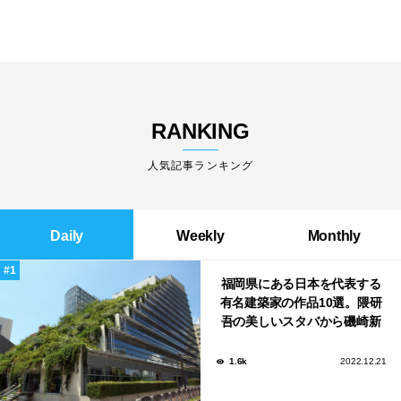
RANKING
人気記事ランキング
Daily
Weekly
Monthly
福岡県にある日本を代表する
有名建築家の作品10選。隈研
吾の美しいスタバから磯崎新
による鮨屋まで！
1.6k
2022.12.21