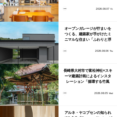
北欧ナチュラルな部屋づく
り。
2026.08.07
Fri
オープンガレージが佇まいを
つくる、建築家が手がけたミ
ニマルな住まい「ふわりと浮
かび上がる住まい」
2026.08.06
Thu
長崎県大村市で富松神社×スキ
ーマ建築計画によるインスタ
レーション「循環する竹風
鈴」が公開！
2026.08.05
Wed
アルネ・ヤコブセンの知られ