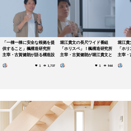
「一棟一棟に安全な根拠を提
堀江貴文の長尺ワイド番組
堀江貴
供すること」楓構造研究所
「ホリスペ」！楓構造研究所
「ホリ
主宰・古賀健朗が語る構造設
主宰・古賀健朗が堀江貴文と
主宰・
計と木造建築の課題について
語る構造設計の課題
語る構
1
1,737
1
944