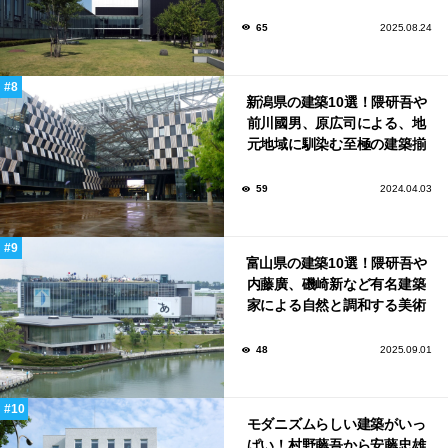
和する美術館や公共施設！
65
2025.08.24
新潟県の建築10選！隈研吾や
前川國男、原広司による、地
元地域に馴染む至極の建築揃
い！
59
2024.04.03
富山県の建築10選！隈研吾や
内藤廣、磯崎新など有名建築
家による自然と調和する美術
館から、革新的な公共施設な
ど！
48
2025.09.01
モダニズムらしい建築がいっ
ぱい！村野藤吾から安藤忠雄