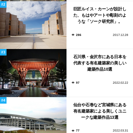
巨匠ルイス・カーンが設計し
た、もはやアートや彫刻のよ
うな「ソーク研究所」。
286
2017.12.28
石川県・金沢市にある日本を
代表する有名建築家の美しい
建築作品10選
97
2022.02.22
仙台や石巻など宮城県にある
有名建築家による美しくユニ
ークな建築作品13選
77
2022.03.31