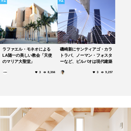
1
2
ラファエル・モネオによる
磯崎新にサンティアゴ・カラ
LA随一の美しい教会「天使
トラバ、ノーマン・フォスタ
のマリア大聖堂」
ーなど、ビルバオは現代建築
の宝庫です。
3
8,304
3
9,257