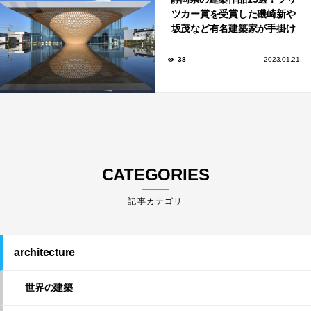
ツカー賞を受賞した磯崎新や
坂茂など有名建築家が手掛け
た美しい建築も多数！
38
2023.01.21
CATEGORIES
architecture
世界の建築