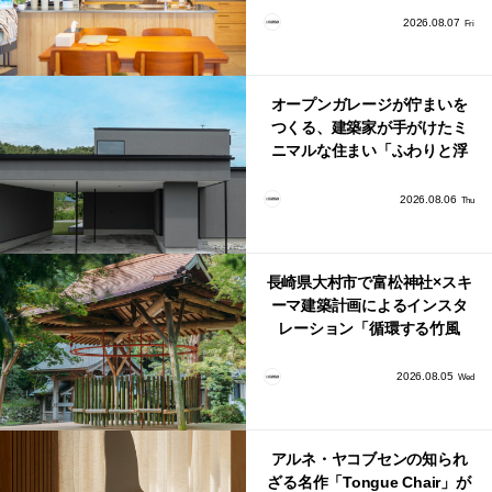
り。
2026.08.07
Fri
オープンガレージが佇まいを
つくる、建築家が手がけたミ
ニマルな住まい「ふわりと浮
かび上がる住まい」
2026.08.06
Thu
長崎県大村市で富松神社×スキ
ーマ建築計画によるインスタ
レーション「循環する竹風
鈴」が公開！
2026.08.05
Wed
アルネ・ヤコブセンの知られ
ざる名作「Tongue Chair」が