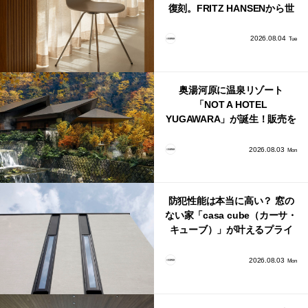
復刻。FRITZ HANSENから世
界で唯一、日本で発売開始！
2026.08.04
Tue
奥湯河原に温泉リゾート
「NOT A HOTEL
YUGAWARA」が誕生！販売を
日本・海外同時に開始！
2026.08.03
Mon
防犯性能は本当に高い？ 窓の
ない家「casa cube（カーサ・
キューブ）」が叶えるプライ
バシーと安心感の正体
2026.08.03
Mon