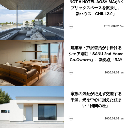
NOT A HOTEL AOSHIMAがパ
ブリックスペースを拡張し、
新ハウス「CHILL2.0」
「COAST」が開業！
2026.08.02
Sun
建築家・芦沢啓治が手掛ける
シェア別荘「SANU 2nd Home
Co-Owners」、新拠点「RAY
館山」が販売開始
2026.08.01
Sat
家族の気配が絶えず交差する
平屋。光を中心に据えた住ま
い「団欒の杜」
2026.08.01
Sat