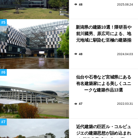
48
2025.08.24
新潟県の建築10選！隈研吾や
前川國男、原広司による、地
元地域に馴染む至極の建築揃
い！
48
2024.04.03
仙台や石巻など宮城県にある
有名建築家による美しくユニ
ークな建築作品13選
47
2022.03.31
近代建築の巨匠ル・コルビュ
ジエの建築思想が詰め込まれ