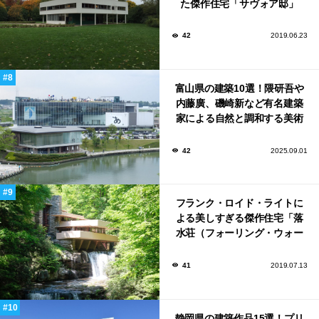
た傑作住宅「サヴォア邸」
42
2019.06.23
富山県の建築10選！隈研吾や
内藤廣、磯崎新など有名建築
家による自然と調和する美術
館から、革新的な公共施設な
ど！
42
2025.09.01
フランク・ロイド・ライトに
よる美しすぎる傑作住宅「落
水荘（フォーリング・ウォー
ター）」
41
2019.07.13
静岡県の建築作品15選！プリ