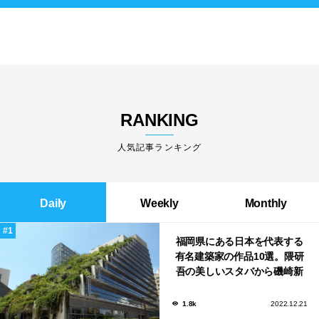
RANKING
人気記事ランキング
Daily
Weekly
Monthly
福岡県にある日本を代表する
有名建築家の作品10選。隈研
吾の美しいスタバから磯崎新
による鮨屋まで！
1.8k
2022.12.21