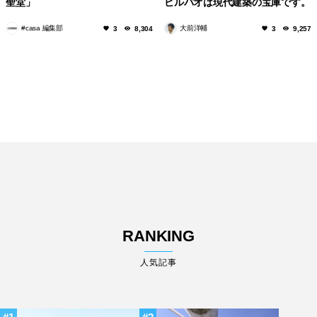
聖堂」
ビルバオは現代建築の宝庫です。
#casa 編集部
大前洋輔
3
8,304
3
9,257
RANKING
人気記事