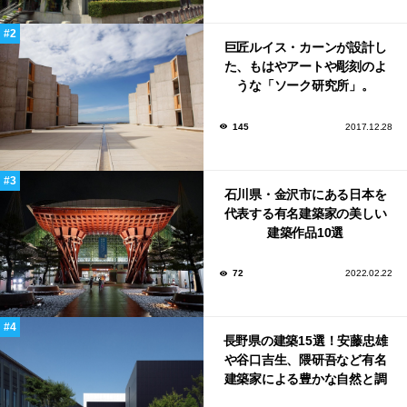
巨匠ルイス・カーンが設計し
た、もはやアートや彫刻のよ
うな「ソーク研究所」。
145
2017.12.28
石川県・金沢市にある日本を
代表する有名建築家の美しい
建築作品10選
72
2022.02.22
長野県の建築15選！安藤忠雄
や谷口吉生、隈研吾など有名
建築家による豊かな自然と調
和する美術館や公共施設！