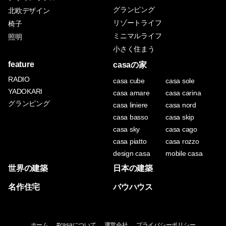
グランピング
北欧デザイン
リゾートライフ
椅子
ミニマルライフ
照明
小さく住まう
feature
casaの家
RADIO
casa cube
casa sole
YADOKARI
casa amare
casa carina
グランピング
casa liniere
casa nord
casa basso
casa skip
casa sky
casa cago
casa piatto
casa rozzo
design casa
mobile casa
世界の建築
日本の建築
名作住宅
バウハウス
ホーム
#casaについて
運営会社
プライバシーポリシー