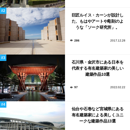
巨匠ルイス・カーンが設計し
た、もはやアートや彫刻のよ
うな「ソーク研究所」。
286
2017.12.28
石川県・金沢市にある日本を
代表する有名建築家の美しい
建築作品10選
97
2022.02.22
仙台や石巻など宮城県にある
有名建築家による美しくユニ
ークな建築作品13選