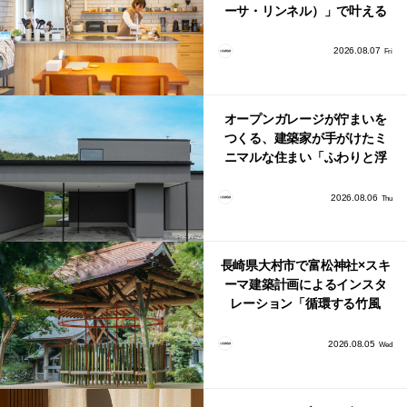
ーサ・リンネル）」で叶える
北欧ナチュラルな部屋づく
り。
2026.08.07
Fri
オープンガレージが佇まいを
つくる、建築家が手がけたミ
ニマルな住まい「ふわりと浮
かび上がる住まい」
2026.08.06
Thu
長崎県大村市で富松神社×スキ
ーマ建築計画によるインスタ
レーション「循環する竹風
鈴」が公開！
2026.08.05
Wed