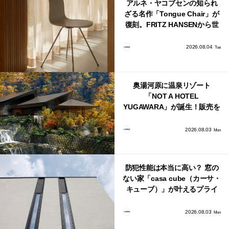
アルネ・ヤコブセンの知られ
ざる名作「Tongue Chair」が
復刻。FRITZ HANSENから世
界で唯一、日本で発売開始！
2026.08.04
Tue
奥湯河原に温泉リゾート
「NOT A HOTEL
YUGAWARA」が誕生！販売を
日本・海外同時に開始！
2026.08.03
Mon
防犯性能は本当に高い？ 窓の
ない家「casa cube（カーサ・
キューブ）」が叶えるプライ
バシーと安心感の正体
2026.08.03
Mon