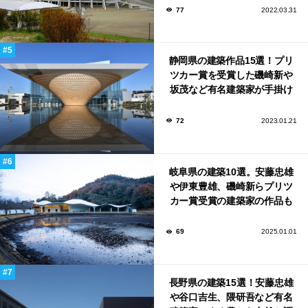
77
2022.03.31
静岡県の建築作品15選！プリ
ツカー賞を受賞した磯崎新や
坂茂など有名建築家が手掛け
た美しい建築も多数！
72
2023.01.21
岐阜県の建築10選。安藤忠雄
や伊東豊雄、磯崎新らプリツ
カー賞受賞の建築家の作品も
いっぱい！
69
2025.01.01
長野県の建築15選！安藤忠雄
や谷口吉生、隈研吾など有名