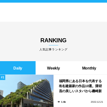
RANKING
人気記事ランキング
Daily
Weekly
Monthly
福岡県にある日本を代表する
有名建築家の作品10選。隈研
吾の美しいスタバから磯崎新
による鮨屋まで！
1.6k
2022.12.21