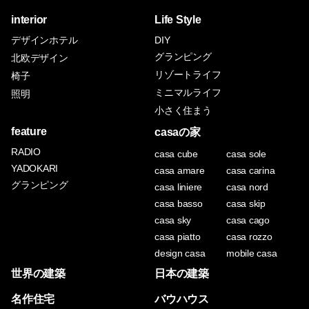
interior
Life Style
デザインホテル
DIY
グランピング
北欧デザイン
リゾートライフ
椅子
ミニマルライフ
照明
小さく住まう
feature
casaの家
RADIO
casa cube
casa sole
YADOKARI
casa amare
casa carina
グランピング
casa liniere
casa nord
casa basso
casa skip
casa sky
casa cago
casa piatto
casa rozzo
design casa
mobile casa
世界の建築
日本の建築
名作住宅
バウハウス