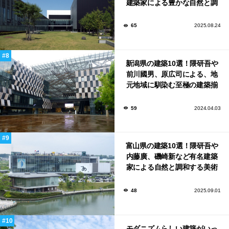
建築家による豊かな自然と調
和する美術館や公共施設！
65
2025.08.24
新潟県の建築10選！隈研吾や
前川國男、原広司による、地
元地域に馴染む至極の建築揃
い！
59
2024.04.03
富山県の建築10選！隈研吾や
内藤廣、磯崎新など有名建築
家による自然と調和する美術
館から、革新的な公共施設な
ど！
48
2025.09.01
モダニズムらしい建築がいっ