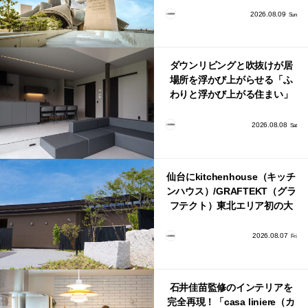
2026.08.09
Sun
ダウンリビングと吹抜けが居
場所を浮かび上がらせる「ふ
わりと浮かび上がる住まい」
のLDKとインテリア
2026.08.08
Sat
仙台にkitchenhouse（キッチ
ンハウス）/GRAFTEKT（グラ
フテクト）東北エリア初の大
型ショールームがオープン！
2026.08.07
Fri
石井佳苗監修のインテリアを
完全再現！「casa liniere（カ