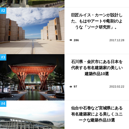
巨匠ルイス・カーンが設計し
た、もはやアートや彫刻のよ
うな「ソーク研究所」。
286
2017.12.28
石川県・金沢市にある日本を
代表する有名建築家の美しい
建築作品10選
97
2022.02.22
仙台や石巻など宮城県にある
有名建築家による美しくユニ
ークな建築作品13選