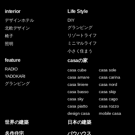
interior
Life Style
デザインホテル
DIY
グランピング
北欧デザイン
リゾートライフ
椅子
ミニマルライフ
照明
小さく住まう
feature
casaの家
RADIO
casa cube
casa sole
YADOKARI
casa amare
casa carina
グランピング
casa liniere
casa nord
casa basso
casa skip
casa sky
casa cago
casa piatto
casa rozzo
design casa
mobile casa
世界の建築
日本の建築
名作住宅
バウハウス