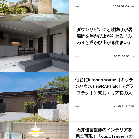
2026.08.09
Sun
ダウンリビングと吹抜けが居
場所を浮かび上がらせる「ふ
わりと浮かび上がる住まい」
のLDKとインテリア
2026.08.08
Sat
仙台にkitchenhouse（キッチ
ンハウス）/GRAFTEKT（グラ
フテクト）東北エリア初の大
型ショールームがオープン！
2026.08.07
Fri
石井佳苗監修のインテリアを
完全再現！「casa liniere（カ