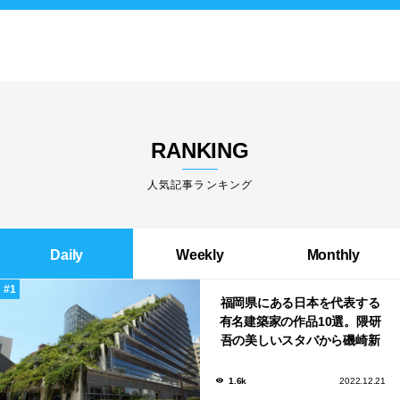
RANKING
人気記事ランキング
Daily
Weekly
Monthly
福岡県にある日本を代表する
有名建築家の作品10選。隈研
吾の美しいスタバから磯崎新
による鮨屋まで！
1.6k
2022.12.21