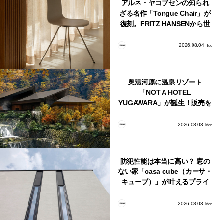
アルネ・ヤコブセンの知られ
ざる名作「Tongue Chair」が
復刻。FRITZ HANSENから世
界で唯一、日本で発売開始！
2026.08.04
Tue
奥湯河原に温泉リゾート
「NOT A HOTEL
YUGAWARA」が誕生！販売を
日本・海外同時に開始！
2026.08.03
Mon
防犯性能は本当に高い？ 窓の
ない家「casa cube（カーサ・
キューブ）」が叶えるプライ
バシーと安心感の正体
2026.08.03
Mon