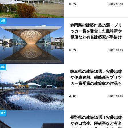
77
2022.03.31
静岡県の建築作品15選！プリ
ツカー賞を受賞した磯崎新や
坂茂など有名建築家が手掛け
た美しい建築も多数！
72
2023.01.21
岐阜県の建築10選。安藤忠雄
や伊東豊雄、磯崎新らプリツ
カー賞受賞の建築家の作品も
いっぱい！
69
2025.01.01
長野県の建築15選！安藤忠雄
や谷口吉生、隈研吾など有名