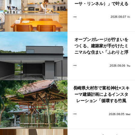
ーサ・リンネル）」で叶える
北欧ナチュラルな部屋づく
り。
2026.08.07
Fri
オープンガレージが佇まいを
つくる、建築家が手がけたミ
ニマルな住まい「ふわりと浮
かび上がる住まい」
2026.08.06
Thu
長崎県大村市で富松神社×スキ
ーマ建築計画によるインスタ
レーション「循環する竹風
鈴」が公開！
2026.08.05
Wed