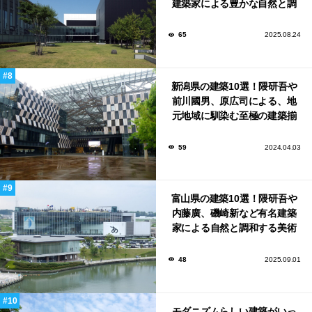
建築家による豊かな自然と調
和する美術館や公共施設！
65
2025.08.24
新潟県の建築10選！隈研吾や
前川國男、原広司による、地
元地域に馴染む至極の建築揃
い！
59
2024.04.03
富山県の建築10選！隈研吾や
内藤廣、磯崎新など有名建築
家による自然と調和する美術
館から、革新的な公共施設な
ど！
48
2025.09.01
モダニズムらしい建築がいっ