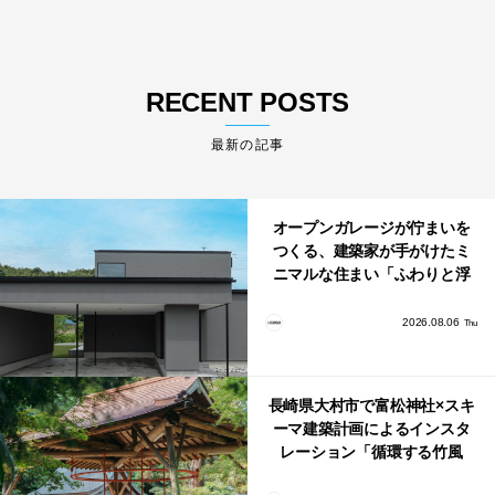
RECENT POSTS
最新の記事
オープンガレージが佇まいを
つくる、建築家が手がけたミ
ニマルな住まい「ふわりと浮
かび上がる住まい」
2026.08.06
Thu
長崎県大村市で富松神社×スキ
ーマ建築計画によるインスタ
レーション「循環する竹風
鈴」が公開！