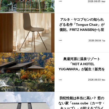
2026.08.05
Wed
アルネ・ヤコブセンの知られ
ざる名作「Tongue Chair」が
復刻。FRITZ HANSENから世
界で唯一、日本で発売開始！
2026.08.04
Tue
奥湯河原に温泉リゾート
「NOT A HOTEL
YUGAWARA」が誕生！販売を
日本・海外同時に開始！
2026.08.03
Mon
防犯性能は本当に高い？ 窓の
ない家「casa cube（カーサ・
キューブ）」が叶えるプライ