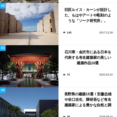
巨匠ルイス・カーンが設計し
た、もはやアートや彫刻のよ
うな「ソーク研究所」。
145
2017.12.28
石川県・金沢市にある日本を
代表する有名建築家の美しい
建築作品10選
72
2022.02.22
長野県の建築15選！安藤忠雄
や谷口吉生、隈研吾など有名
建築家による豊かな自然と調
和する美術館や公共施設！
48
2025.08.24