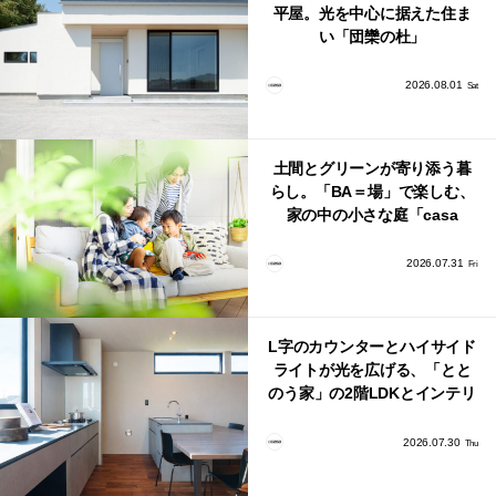
平屋。光を中心に据えた住ま
い「団欒の杜」
2026.08.01
Sat
土間とグリーンが寄り添う暮
らし。「BA＝場」で楽しむ、
家の中の小さな庭「casa
bago（カーサ・バーゴ）」
2026.07.31
Fri
L字のカウンターとハイサイド
ライトが光を広げる、「とと
のう家」の2階LDKとインテリ
ア
2026.07.30
Thu