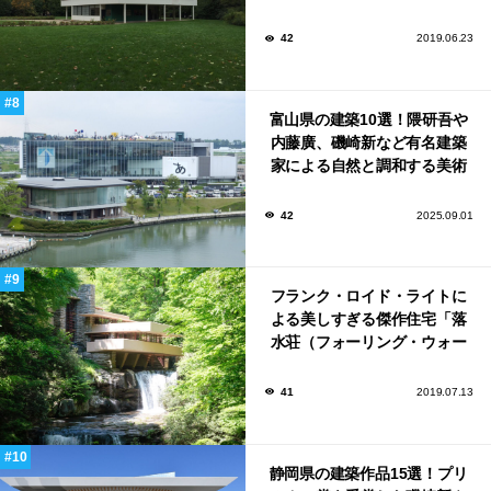
42
2019.06.23
富山県の建築10選！隈研吾や
内藤廣、磯崎新など有名建築
家による自然と調和する美術
館から、革新的な公共施設な
ど！
42
2025.09.01
フランク・ロイド・ライトに
よる美しすぎる傑作住宅「落
水荘（フォーリング・ウォー
ター）」
41
2019.07.13
静岡県の建築作品15選！プリ