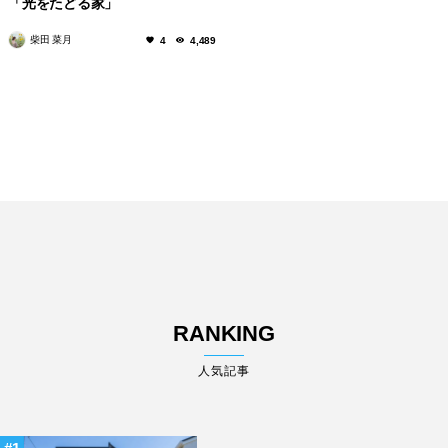
「光をたどる家」
柴田 菜月
4
4,489
RANKING
人気記事