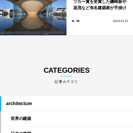
ツカー賞を受賞した磯崎新や
坂茂など有名建築家が手掛け
た美しい建築も多数！
38
2023.01.21
CATEGORIES
architecture
世界の建築