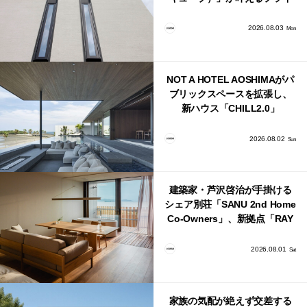
バシーと安心感の正体
2026.08.03
Mon
NOT A HOTEL AOSHIMAがパ
ブリックスペースを拡張し、
新ハウス「CHILL2.0」
「COAST」が開業！
2026.08.02
Sun
建築家・芦沢啓治が手掛ける
シェア別荘「SANU 2nd Home
Co-Owners」、新拠点「RAY
館山」が販売開始
2026.08.01
Sat
家族の気配が絶えず交差する