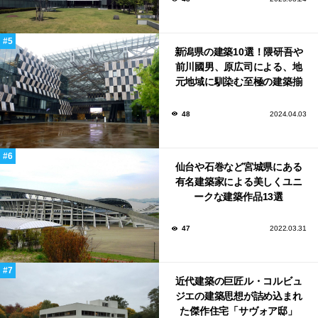
新潟県の建築10選！隈研吾や
前川國男、原広司による、地
元地域に馴染む至極の建築揃
い！
48
2024.04.03
仙台や石巻など宮城県にある
有名建築家による美しくユニ
ークな建築作品13選
47
2022.03.31
近代建築の巨匠ル・コルビュ
ジエの建築思想が詰め込まれ
た傑作住宅「サヴォア邸」