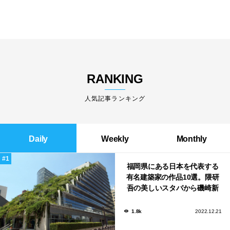
RANKING
人気記事ランキング
Daily
Weekly
Monthly
福岡県にある日本を代表する
有名建築家の作品10選。隈研
吾の美しいスタバから磯崎新
による鮨屋まで！
1.8k
2022.12.21