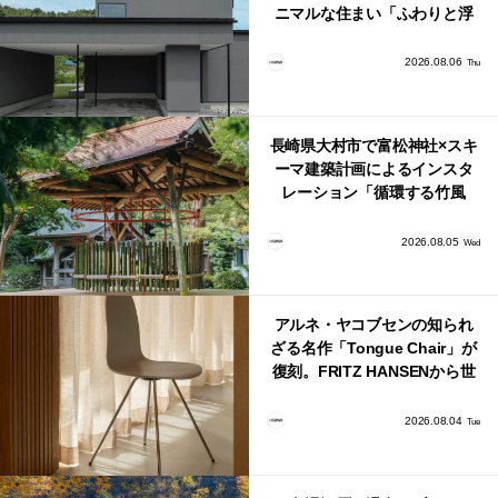
ニマルな住まい「ふわりと浮
かび上がる住まい」
2026.08.06
Thu
長崎県大村市で富松神社×スキ
ーマ建築計画によるインスタ
レーション「循環する竹風
鈴」が公開！
2026.08.05
Wed
アルネ・ヤコブセンの知られ
ざる名作「Tongue Chair」が
復刻。FRITZ HANSENから世
界で唯一、日本で発売開始！
2026.08.04
Tue