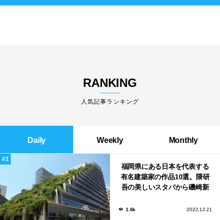
RANKING
人気記事ランキング
Daily
Weekly
Monthly
福岡県にある日本を代表する
有名建築家の作品10選。隈研
吾の美しいスタバから磯崎新
による鮨屋まで！
1.6k
2022.12.21