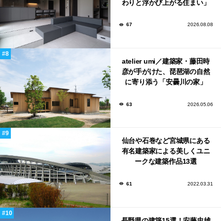
わりと浮かび上がる住まい」
のLDKとインテリア
67
2026.08.08
atelier umi／建築家・藤田時
彦が手がけた、琵琶湖の自然
に寄り添う「安曇川の家」
63
2026.05.06
仙台や石巻など宮城県にある
有名建築家による美しくユニ
ークな建築作品13選
61
2022.03.31
長野県の建築15選！安藤忠雄