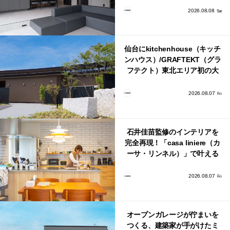
2026.08.08
Sat
仙台にkitchenhouse（キッチ
ンハウス）/GRAFTEKT（グラ
フテクト）東北エリア初の大
型ショールームがオープン！
2026.08.07
Fri
石井佳苗監修のインテリアを
完全再現！「casa liniere（カ
ーサ・リンネル）」で叶える
北欧ナチュラルな部屋づく
り。
2026.08.07
Fri
オープンガレージが佇まいを
つくる、建築家が手がけたミ