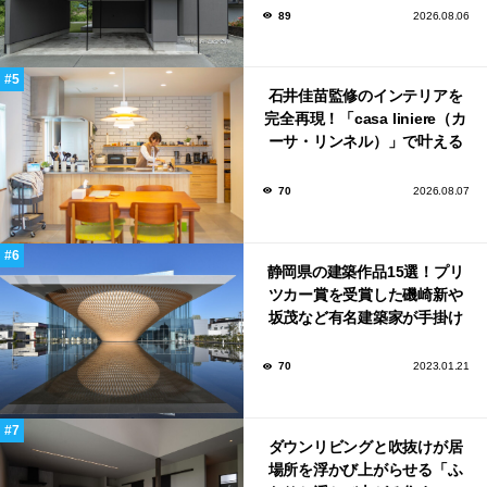
89
2026.08.06
石井佳苗監修のインテリアを
完全再現！「casa liniere（カ
ーサ・リンネル）」で叶える
北欧ナチュラルな部屋づく
り。
70
2026.08.07
静岡県の建築作品15選！プリ
ツカー賞を受賞した磯崎新や
坂茂など有名建築家が手掛け
た美しい建築も多数！
70
2023.01.21
ダウンリビングと吹抜けが居
場所を浮かび上がらせる「ふ