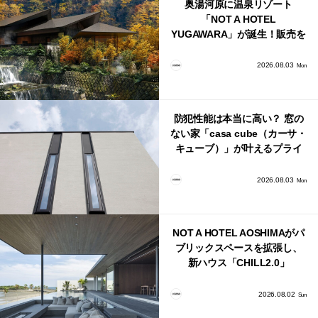
奥湯河原に温泉リゾート
「NOT A HOTEL
YUGAWARA」が誕生！販売を
日本・海外同時に開始！
2026.08.03
Mon
防犯性能は本当に高い？ 窓の
ない家「casa cube（カーサ・
キューブ）」が叶えるプライ
バシーと安心感の正体
2026.08.03
Mon
NOT A HOTEL AOSHIMAがパ
ブリックスペースを拡張し、
新ハウス「CHILL2.0」
「COAST」が開業！
2026.08.02
Sun