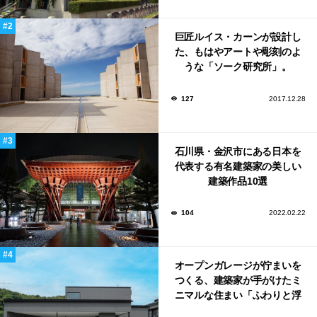
巨匠ルイス・カーンが設計し
た、もはやアートや彫刻のよ
うな「ソーク研究所」。
127
2017.12.28
石川県・金沢市にある日本を
代表する有名建築家の美しい
建築作品10選
104
2022.02.22
オープンガレージが佇まいを
つくる、建築家が手がけたミ
ニマルな住まい「ふわりと浮
かび上がる住まい」