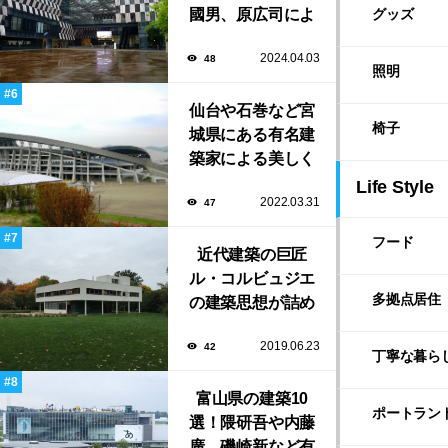
國男、原広司によ
グッズ
る、地元地域に馴
2024.04.03
48
染む至極の建築揃
照明
い！
仙台や石巻など宮
椅子
城県にある有名建
築家による美しく
ユニークな建築作
Life Style
2022.03.31
47
品13選
フード
近代建築の巨匠
ル・コルビュジエ
多拠点居住
の建築思想が詰め
込まれた傑作住宅
2019.06.23
42
「サヴォア邸」
丁寧な暮ら
富山県の建築10
ポートラン
選！隈研吾や内藤
廣、磯崎新など有