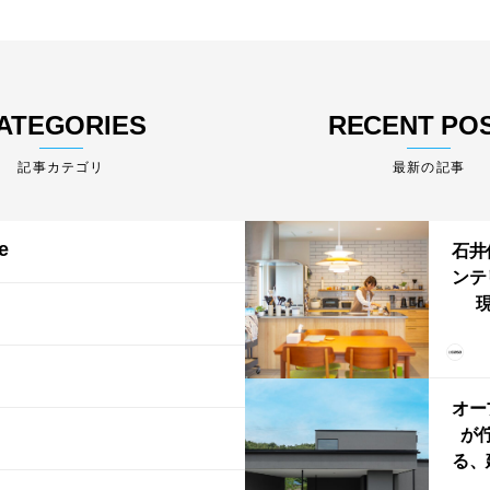
ATEGORIES
RECENT PO
最新の記事
e
石井
ンテ
現
lin
リン
える
ルな
オー
が
る、
けた