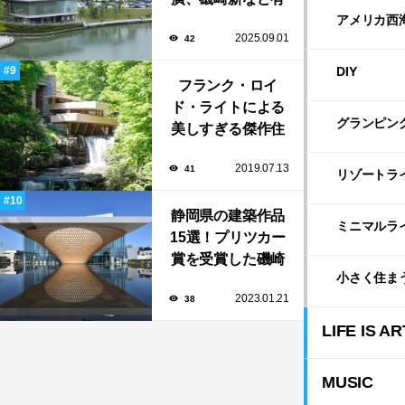
名建築家による自
アメリカ西
2025.09.01
42
然と調和する美術
館から、革新的な
DIY
公共施設など！
フランク・ロイ
ド・ライトによる
グランピン
美しすぎる傑作住
宅「落水荘（フォ
2019.07.13
41
ーリング・ウォー
リゾートラ
ター）」
静岡県の建築作品
ミニマルラ
15選！プリツカー
賞を受賞した磯崎
小さく住ま
新や坂茂など有名
2023.01.21
38
建築家が手掛けた
美しい建築も多
LIFE IS AR
数！
MUSIC