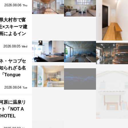
2026.08.06
「ふわりと浮
Thu
び上がる住ま
県大村市で富
い」
社×スキーマ建
画によるイン
タレーション
2026.08.05
循環する竹風
Wed
」が公開！
ネ・ヤコブセ
知られざる名
「Tongue
air」が復刻。
2026.08.04
TZ HANSENか
Tue
界で唯一、日
河原に温泉リ
で発売開始！
ト「NOT A
HOTEL
GAWARA」が