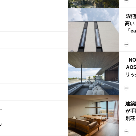
誕
本・
防犯
高い
「ca
ー
ブ）
ライ
NO
AO
リッ
拡張
「C
「C
建築
し
が手
別荘「
ド
Own