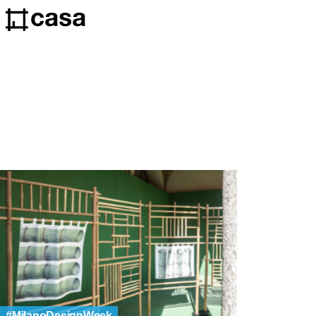
MilanoDesignWeek