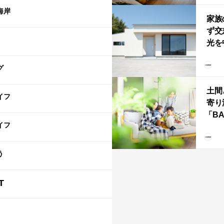
「R
海岸
家族
ず交
光を
住
グ
土間
イフ
寄り
「B
イフ
む、
な
ba
う
T