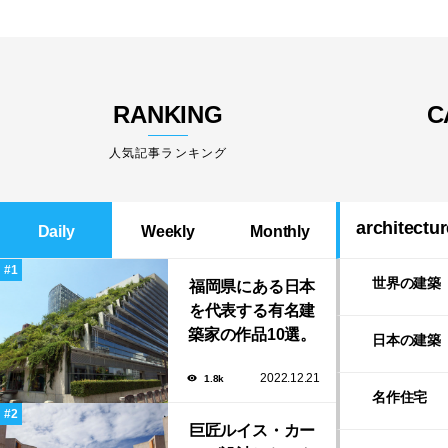
RANKING
C
人気記事ランキング
architectur
Daily
Weekly
Monthly
世界の建築
福岡県にある日本
を代表する有名建
築家の作品10選。
日本の建築
隈研吾の美しいス
2022.12.21
1.8k
タバから磯崎新に
名作住宅
よる鮨屋まで！
巨匠ルイス・カー