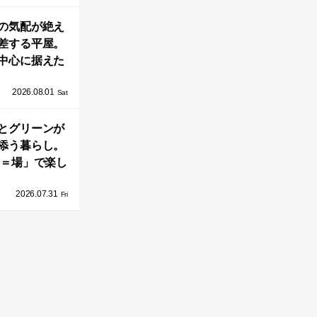
AY 館山」が販
の気配が絶え
売開始
差する平屋。
中心に据えた
まい「団欒の
2026.08.01
杜」
Sat
とグリーンが
添う暮らし。
A＝場」で楽し
家の中の小さ
2026.07.31
庭「casa
Fri
go（カーサ・バ
ーゴ）」