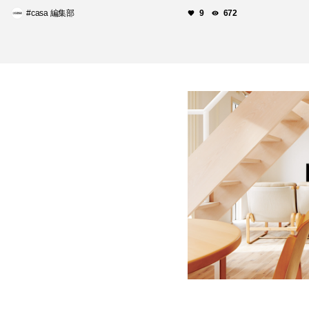
GUCCI（グッチ）
#casa 編集部
9
672