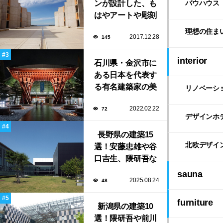
ンが設計した、も
バウハウス
はやアートや彫刻
のような「ソーク
理想の住ま
2017.12.28
145
研究所」。
interior
石川県・金沢市に
ある日本を代表す
る有名建築家の美
リノベーシ
しい建築作品10選
2022.02.22
72
デザインホ
長野県の建築15
北欧デザイ
選！安藤忠雄や谷
口吉生、隈研吾な
ど有名建築家によ
sauna
2025.08.24
48
る豊かな自然と調
和する美術館や公
furniture
新潟県の建築10
共施設！
選！隈研吾や前川