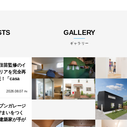
STS
GALLERY
ギャラリー
佳苗監修のイ
リアを完全再
！「casa
iere（カーサ・
2026.08.07
ネル）」で叶
Fri
北欧ナチュラ
部屋づくり。
プンガレージ
佇まいをつく
建築家が手が
ミニマルな住