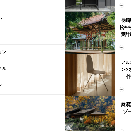
まい
か
い
長崎
松神
築計
ス
「
ョン
鈴
アル
テル
ンの
作
Ch
ン
FRI
ら世
奥湯
本
ゾー
YU