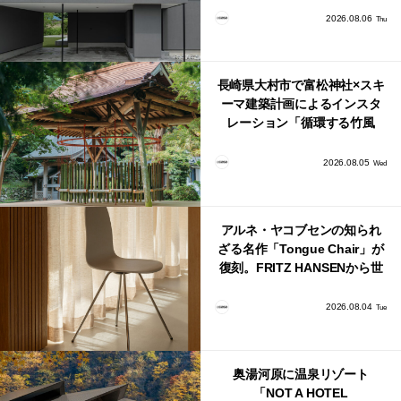
2026.08.06
Thu
長崎県大村市で富松神社×スキ
ーマ建築計画によるインスタ
レーション「循環する竹風
鈴」が公開！
2026.08.05
Wed
アルネ・ヤコブセンの知られ
ざる名作「Tongue Chair」が
復刻。FRITZ HANSENから世
界で唯一、日本で発売開始！
2026.08.04
Tue
奥湯河原に温泉リゾート
「NOT A HOTEL