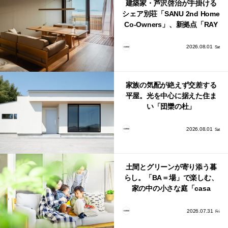
建築家・芦沢啓治が手掛ける
シェア別荘「SANU 2nd Home
Co-Owners」、新拠点「RAY
館山」が販売開始
2026.08.01
Sat
家族の気配が絶えず交差する
平屋。光を中心に据えた住ま
い「団欒の杜」
2026.08.01
Sat
土間とグリーンが寄り添う暮
らし。「BA＝場」で楽しむ、
家の中の小さな庭「casa
bago（カーサ・バーゴ）」
2026.07.31
Fri