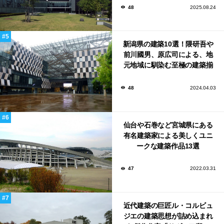
48
2025.08.24
新潟県の建築10選！隈研吾や
前川國男、原広司による、地
元地域に馴染む至極の建築揃
い！
48
2024.04.03
仙台や石巻など宮城県にある
有名建築家による美しくユニ
ークな建築作品13選
47
2022.03.31
近代建築の巨匠ル・コルビュ
ジエの建築思想が詰め込まれ