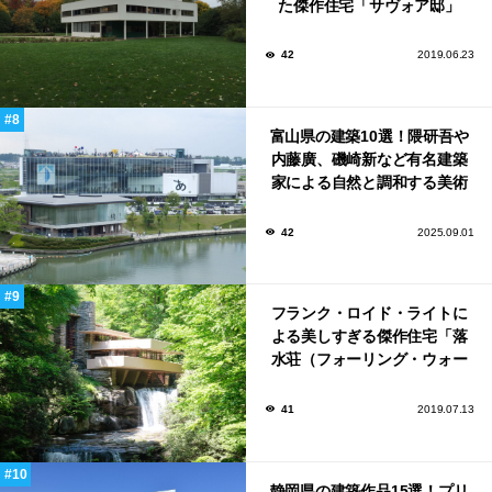
た傑作住宅「サヴォア邸」
42
2019.06.23
富山県の建築10選！隈研吾や
内藤廣、磯崎新など有名建築
家による自然と調和する美術
館から、革新的な公共施設な
ど！
42
2025.09.01
フランク・ロイド・ライトに
よる美しすぎる傑作住宅「落
水荘（フォーリング・ウォー
ター）」
41
2019.07.13
静岡県の建築作品15選！プリ