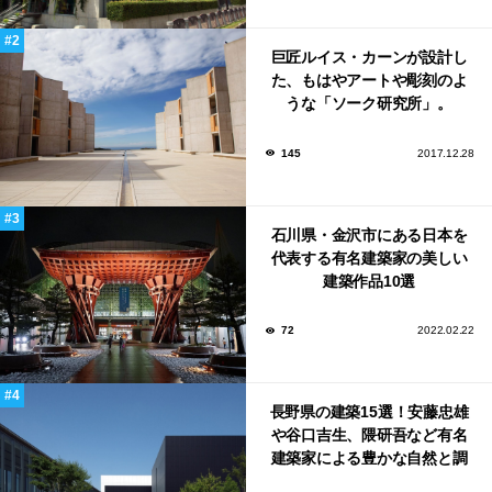
巨匠ルイス・カーンが設計し
た、もはやアートや彫刻のよ
うな「ソーク研究所」。
145
2017.12.28
石川県・金沢市にある日本を
代表する有名建築家の美しい
建築作品10選
72
2022.02.22
長野県の建築15選！安藤忠雄
や谷口吉生、隈研吾など有名
建築家による豊かな自然と調
和する美術館や公共施設！