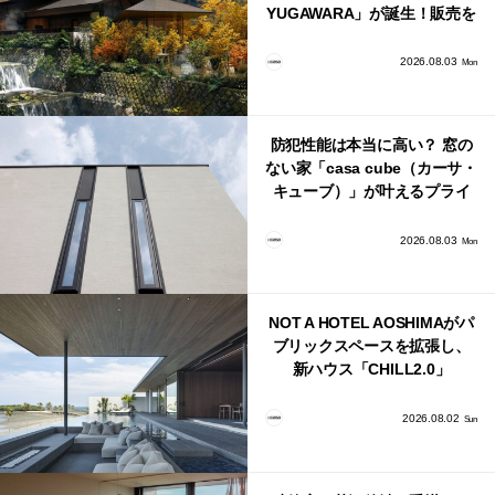
YUGAWARA」が誕生！販売を
日本・海外同時に開始！
2026.08.03
Mon
防犯性能は本当に高い？ 窓の
ない家「casa cube（カーサ・
キューブ）」が叶えるプライ
バシーと安心感の正体
2026.08.03
Mon
NOT A HOTEL AOSHIMAがパ
ブリックスペースを拡張し、
新ハウス「CHILL2.0」
「COAST」が開業！
2026.08.02
Sun