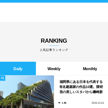
RANKING
人気記事ランキング
Daily
Weekly
Monthly
福岡県にある日本を代表する
有名建築家の作品10選。隈研
吾の美しいスタバから磯崎新
による鮨屋まで！
1.8k
2022.12.21