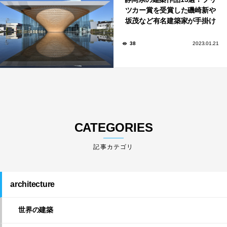
ツカー賞を受賞した磯崎新や
坂茂など有名建築家が手掛け
た美しい建築も多数！
38
2023.01.21
CATEGORIES
architecture
世界の建築