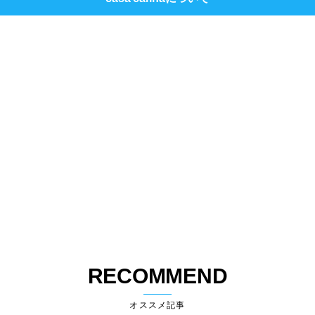
土地活用で賃貸経営を考えるなら
「地球に負荷をかけずに、快適な
ば「戸建賃貸」という方法があ
空間を目指す」眺望を望む家にみ
る！
る、自然にも家族にも優しいこれ
からの住まいづくり
RECOMMEND
オススメ記事