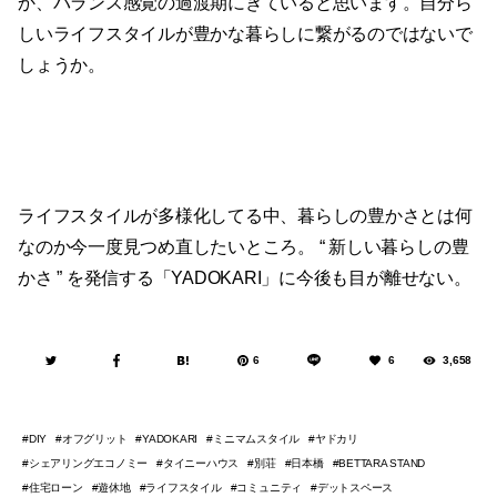
か、バランス感覚の過渡期にきていると思います。自分ら
しいライフスタイルが豊かな暮らしに繋がるのではないで
しょうか。
ライフスタイルが多様化してる中、暮らしの豊かさとは何
なのか今一度見つめ直したいところ。 “ 新しい暮らしの豊
かさ ” を発信する「YADOKARI」に今後も目が離せない。
6
6
3,658
オフグリット
ミニマムスタイル
ヤドカリ
DIY
YADOKARI
シェアリングエコノミー
タイニーハウス
別荘
日本橋
BETTARA STAND
住宅ローン
遊休地
ライフスタイル
コミュニティ
デットスペース