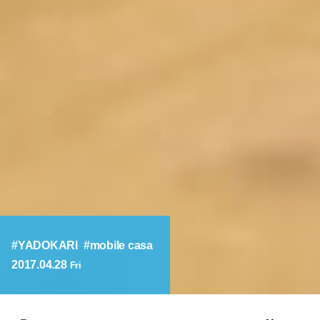
YADOKARI
mobile casa
2017.04.28
Fri