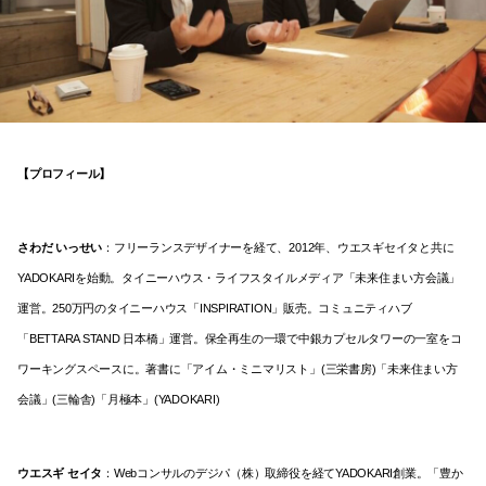
【プロフィール】
さわだ いっせい
：フリーランスデザイナーを経て、2012年、ウエスギセイタと共に
YADOKARIを始動。タイニーハウス・ライフスタイルメディア「未来住まい方会議」
運営。250万円のタイニーハウス「INSPIRATION」販売。コミュニティハブ
「BETTARA STAND 日本橋」運営。保全再生の一環で中銀カプセルタワーの一室をコ
ワーキングスペースに。著書に「アイム・ミニマリスト」(三栄書房)「未来住まい方
会議」(三輪舎)「月極本」(YADOKARI)
ウエスギ セイタ
：Webコンサルのデジパ（株）取締役を経てYADOKARI創業。「豊か