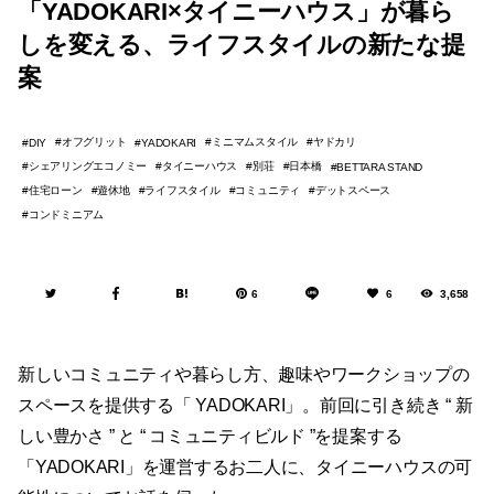
「YADOKARI×タイニーハウス」が暮ら
しを変える、ライフスタイルの新たな提
案
オフグリット
ミニマムスタイル
ヤドカリ
DIY
YADOKARI
シェアリングエコノミー
タイニーハウス
別荘
日本橋
BETTARA STAND
住宅ローン
遊休地
ライフスタイル
コミュニティ
デットスペース
コンドミニアム
6
6
3,658
新しいコミュニティや暮らし方、趣味やワークショップの
スペースを提供する「 YADOKARI」。前回に引き続き “ 新
しい豊かさ ” と “ コミュニティビルド ”を提案する
「YADOKARI」を運営するお二人に、タイニーハウスの可