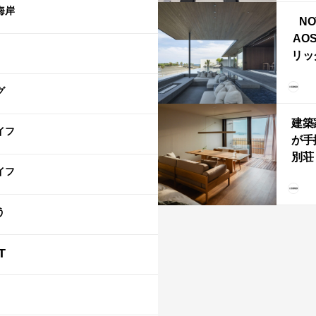
ライ
海岸
NO
AO
リッ
拡張
「C
グ
「C
建築
イフ
が手
別荘「
イフ
Own
「R
う
T