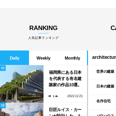
RANKING
C
人気記事ランキング
architectur
Daily
Weekly
Monthly
世界の建築
福岡県にある日本
を代表する有名建
築家の作品10選。
日本の建築
隈研吾の美しいス
2022.12.21
1.4k
タバから磯崎新に
名作住宅
よる鮨屋まで！
巨匠ルイス・カー
ンが設計した、も
バウハウス