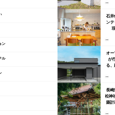
（グ
東北
い
型シ
石井
ンテ
現
lin
リン
ョン
える
ルな
オー
テル
が
る、
けた
ン
まい
か
長崎
松神
築計
ス
「