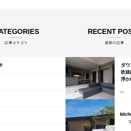
ATEGORIES
RECENT PO
最新の記事
e
ダウ
吹抜
浮か
「ふ
上が
LD
kitc
ス）