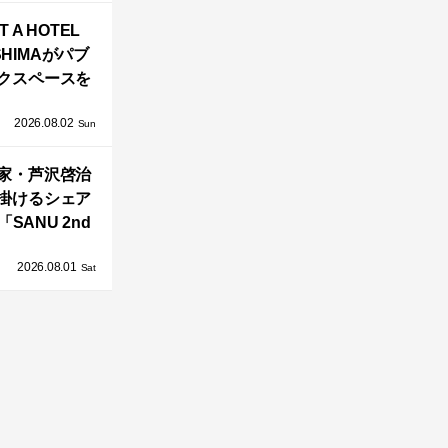
バシーと安心
T A HOTEL
感の正体
SHIMAがパブ
クスペースを
し、新ハウス
2026.08.02
HILL2.0」
Sun
OAST」が開
家・芦沢啓治
業！
掛けるシェア
SANU 2nd
Home Co-
2026.08.01
ers」、新拠点
Sat
AY 館山」が販
売開始