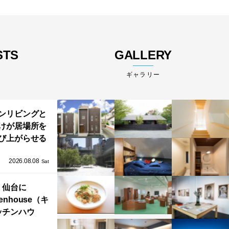
STS
GALLERY
ギャラリー
ンリビングと
けが居場所を
び上がらせる
わりと浮かび
2026.08.08
る住まい」の
Sat
Kとインテリア
仙台に
henhouse（キ
ッチンハウ
/GRAFTEKT