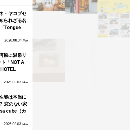
」が公開！
ネ・ヤコブセ
知られざる名
「Tongue
air」が復刻。
2026.08.04
TZ HANSENか
Tue
界で唯一、日
河原に温泉リ
で発売開始！
ト「NOT A
HOTEL
GAWARA」が
2026.08.03
生！販売を日
Mon
海外同時に開
性能は本当に
始！
？ 窓のない家
sa cube（カ
サ・キュー
2026.08.03
」が叶えるプ
Mon