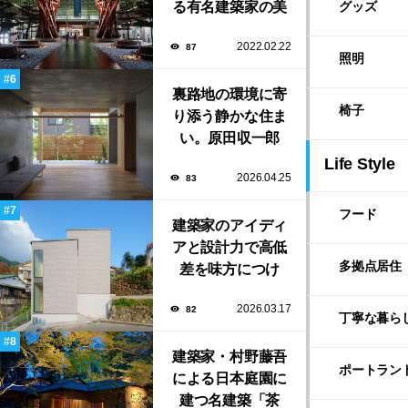
る有名建築家の美
初出展
グッズ
しい建築作品10選
2022.02.22
87
照明
裏路地の環境に寄
椅子
り添う静かな住ま
い。原田収一郎
（しう）／moarが
Life Style
2026.04.25
83
手がけた「裏路地
の家」
フード
建築家のアイディ
アと設計力で高低
多拠点居住
差を味方につけ
た、縦に広がる家
2026.03.17
82
族の住まい「塔の
丁寧な暮ら
家」
建築家・村野藤吾
ポートラン
による日本庭園に
建つ名建築「茶