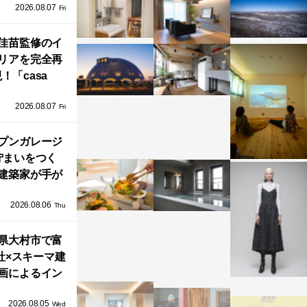
2026.08.07
ラフテクト）
Fri
エリア初の大
ョールームが
佳苗監修のイ
リアを完全再
オープン！
！「casa
iere（カーサ・
2026.08.07
ネル）」で叶
Fri
北欧ナチュラ
部屋づくり。
プンガレージ
佇まいをつく
建築家が手が
ミニマルな住
2026.08.06
「ふわりと浮
Thu
び上がる住ま
県大村市で富
い」
社×スキーマ建
画によるイン
タレーション
2026.08.05
循環する竹風
Wed