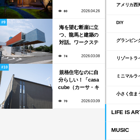
寮」で大人の隠れ
アメリカ西
2026.04.26
80
家「BAR茶寮」期
日限定でOPEN！
DIY
海を望む断崖に立
つ、龍馬と建築の
グランピン
対話。ワークステ
ーション設計「高
2026.03.08
74
知県立坂本龍馬記
リゾートラ
念館」
規格住宅なのに自
ミニマルラ
分らしい！「casa
cube（カーサ・キ
小さく住ま
ューブ）」のカス
2026.03.09
70
タマイズと暮らし
のアイデア集
LIFE IS AR
MUSIC