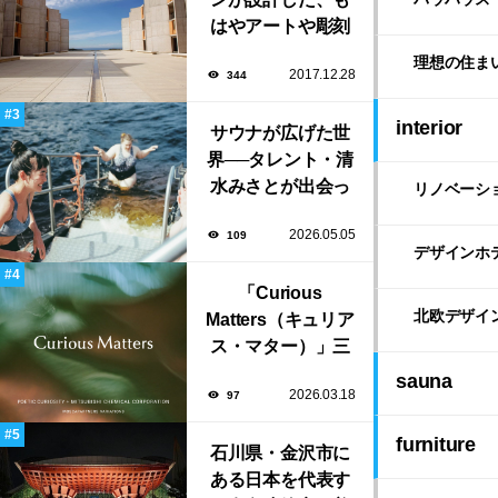
はやアートや彫刻
のような「ソーク
理想の住ま
2017.12.28
344
研究所」。
interior
サウナが広げた世
界──タレント・清
水みさとが出会っ
リノベーシ
た風景と自由な生
2026.05.05
109
き方
デザインホ
「Curious
北欧デザイ
Matters（キュリア
ス・マター）」三
菱ケミカルとポエ
sauna
2026.03.18
97
ティック・キュリ
オシティがタッ
furniture
グ。ミラノデザイ
石川県・金沢市に
ンウィーク2026で
ある日本を代表す