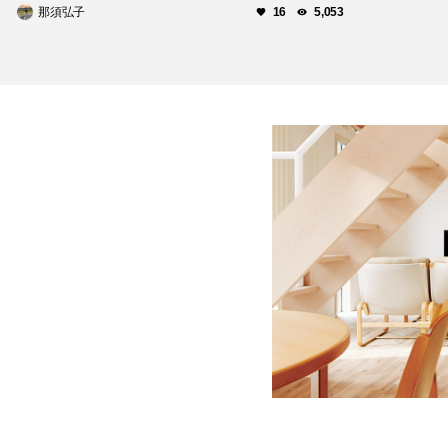
那須弘子
16
5,053