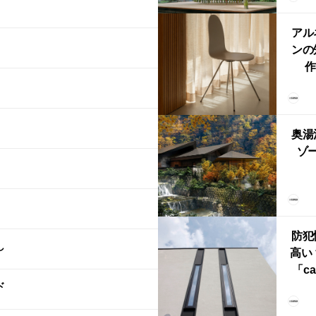
鈴
アル
ンの
作
Ch
FRI
ら世
奥湯
本
ゾー
YU
誕
本・
防犯
し
高い
「ca
ド
ー
ブ）