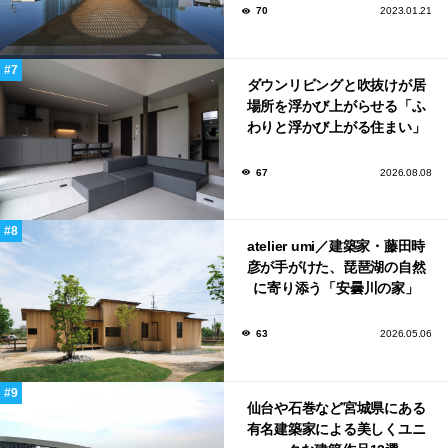
70
2023.01.21
ダウンリビングと吹抜けが居
場所を浮かび上がらせる「ふ
わりと浮かび上がる住まい」
のLDKとインテリア
67
2026.08.08
atelier umi／建築家・藤田時
彦が手がけた、琵琶湖の自然
に寄り添う「安曇川の家」
63
2026.05.06
仙台や石巻など宮城県にある
有名建築家による美しくユニ