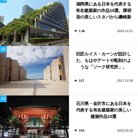
福岡県にある日本を代表する
有名建築家の作品10選。隈研
吾の美しいスタバから磯崎新
による鮨屋まで！
1.6k
2022.12.21
巨匠ルイス・カーンが設計し
た、もはやアートや彫刻のよ
うな「ソーク研究所」。
127
2017.12.28
石川県・金沢市にある日本を
代表する有名建築家の美しい
建築作品10選
104
2022.02.22