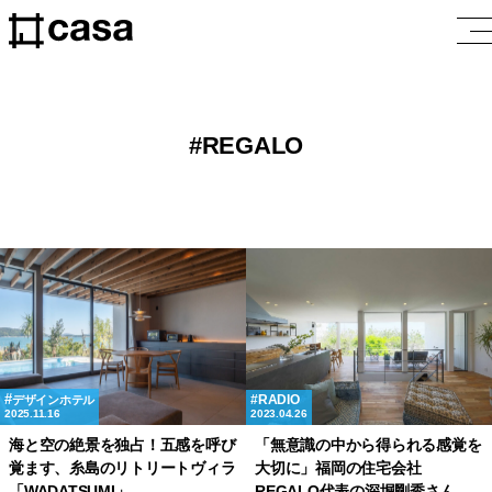
REGALO
RADIO
デザインホテル
2025.11.16
2023.04.26
海と空の絶景を独占！五感を呼び
「無意識の中から得られる感覚を
覚ます、糸島のリトリートヴィラ
大切に」福岡の住宅会社
「WADATSUMI」
REGALO代表の深堀剛秀さん