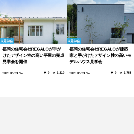
見学会
見学会
福岡の住宅会社REGALOが手が
福岡の住宅会社REGALOが建築
けたデザイン性の高い平屋の完成
家と手がけたデザイン性の高いモ
見学会を開催
デルハウス見学会
0
1,210
0
1,788
2023.05.23
2023.05.23
Tue
Tue