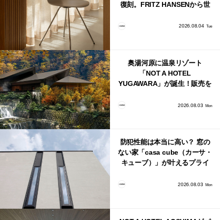
復刻。FRITZ HANSENから世
界で唯一、日本で発売開始！
2026.08.04
Tue
奥湯河原に温泉リゾート
「NOT A HOTEL
YUGAWARA」が誕生！販売を
日本・海外同時に開始！
2026.08.03
Mon
防犯性能は本当に高い？ 窓の
ない家「casa cube（カーサ・
キューブ）」が叶えるプライ
バシーと安心感の正体
2026.08.03
Mon