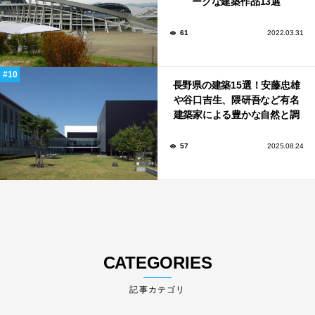
ークな建築作品13選
61
2022.03.31
長野県の建築15選！安藤忠雄
や谷口吉生、隈研吾など有名
建築家による豊かな自然と調
和する美術館や公共施設！
57
2025.08.24
CATEGORIES