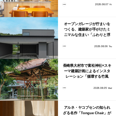
り。
2026.08.07
Fri
オープンガレージが佇まいを
つくる、建築家が手がけたミ
ニマルな住まい「ふわりと浮
かび上がる住まい」
2026.08.06
Thu
長崎県大村市で富松神社×スキ
ーマ建築計画によるインスタ
レーション「循環する竹風
鈴」が公開！
2026.08.05
Wed
アルネ・ヤコブセンの知られ
ざる名作「Tongue Chair」が