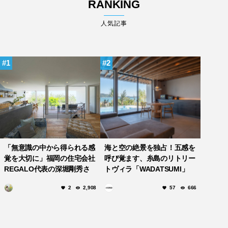
RANKING
人気記事
1
2
「無意識の中から得られる感
海と空の絶景を独占！五感を
覚を大切に」福岡の住宅会社
呼び覚ます、糸島のリトリー
REGALO代表の深堀剛秀さ
トヴィラ「WADATSUMI」
ん
2
2,908
57
666