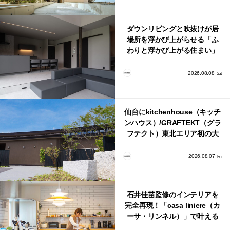
ダウンリビングと吹抜けが居
場所を浮かび上がらせる「ふ
わりと浮かび上がる住まい」
のLDKとインテリア
2026.08.08
Sat
仙台にkitchenhouse（キッチ
ンハウス）/GRAFTEKT（グラ
フテクト）東北エリア初の大
型ショールームがオープン！
2026.08.07
Fri
石井佳苗監修のインテリアを
完全再現！「casa liniere（カ
ーサ・リンネル）」で叶える
北欧ナチュラルな部屋づく