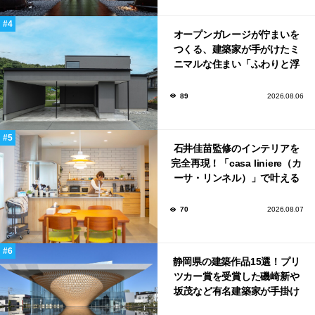
オープンガレージが佇まいを
つくる、建築家が手がけたミ
ニマルな住まい「ふわりと浮
かび上がる住まい」
89
2026.08.06
石井佳苗監修のインテリアを
完全再現！「casa liniere（カ
ーサ・リンネル）」で叶える
北欧ナチュラルな部屋づく
り。
70
2026.08.07
静岡県の建築作品15選！プリ
ツカー賞を受賞した磯崎新や
坂茂など有名建築家が手掛け
た美しい建築も多数！