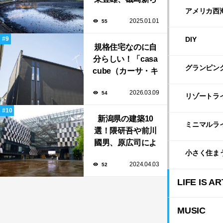
プリツカー賞受賞
アメリカ西
2025.01.01
55
の建築家の作品も
いっぱい！
DIY
規格住宅なのに自
分らしい！「casa
グランピン
cube（カーサ・キ
ューブ）」のカス
2026.03.09
54
タマイズと暮らし
リゾートラ
のアイデア集
新潟県の建築10
ミニマルラ
選！隈研吾や前川
國男、原広司によ
小さく住ま
る、地元地域に馴
2024.04.03
52
染む至極の建築揃
い！
LIFE IS AR
MUSIC