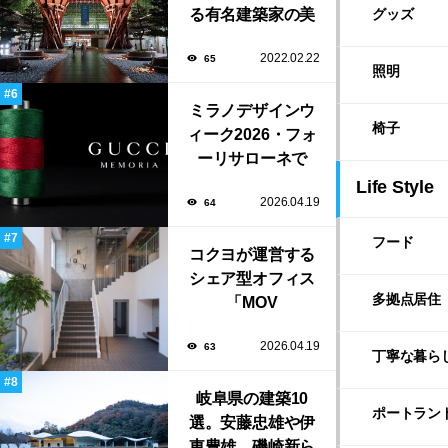
る有名建築家の美
グッズ
しい建築作品10選
2022.02.22
65
照明
ミラノデザインウ
椅子
ィーク2026・フォ
ーリサローネで
「Gucci
Life Style
2026.04.19
64
Memoria」展が開
催！
フード
コクヨが運営する
シェア型オフィス
多拠点居住
「MOV
KURAMAE」が
2026.04.19
63
YOHAK DESIGN
丁寧な暮ら
STUDIOのデザイ
ンで蔵前にオープ
岐阜県の建築10
ポートラン
選。安藤忠雄や伊
ン！
東豊雄、磯崎新ら