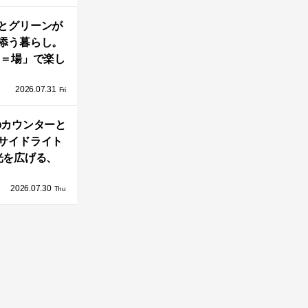
とグリーンが
添う暮らし。
A＝場」で楽し
家の中の小さ
2026.07.31
庭「casa
Fri
go（カーサ・バ
のカウンターと
ーゴ）」
サイドライト
光を広げる、
とのう家」の2
2026.07.30
DKとインテリ
Thu
ア