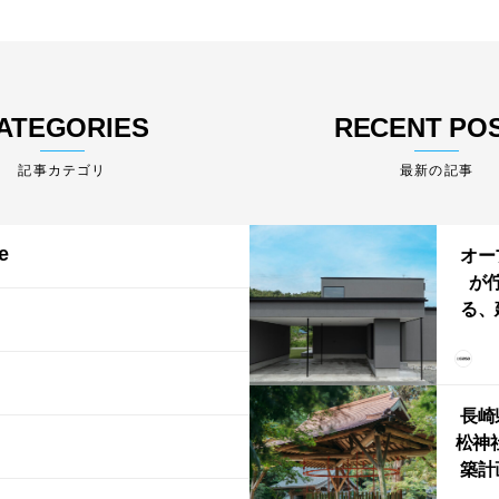
ATEGORIES
RECENT PO
最新の記事
e
オー
が
る、
けた
まい
か
長崎
松神
築計
ス