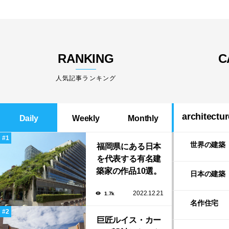
RANKING
C
人気記事ランキング
architectur
Daily
Weekly
Monthly
世界の建築
福岡県にある日本
を代表する有名建
築家の作品10選。
日本の建築
隈研吾の美しいス
2022.12.21
1.7k
タバから磯崎新に
名作住宅
よる鮨屋まで！
巨匠ルイス・カー