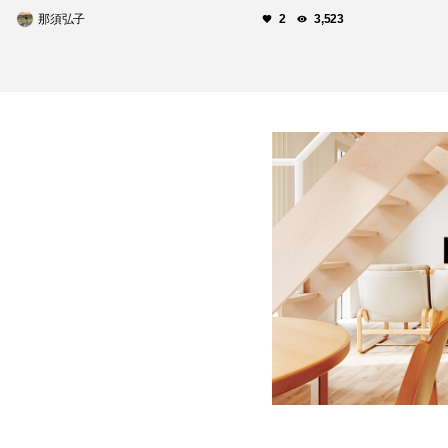
那須弘子
2
3,523