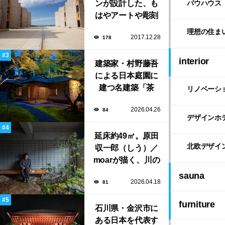
ンが設計した、も
バウハウス
はやアートや彫刻
のような「ソーク
理想の住ま
2017.12.28
178
研究所」。
interior
建築家・村野藤吾
による日本庭園に
建つ名建築「茶
リノベーシ
寮」で大人の隠れ
2026.04.26
84
家「BAR茶寮」期
デザインホ
日限定でOPEN！
延床約49㎡。原田
北欧デザイ
収一郎（しう）／
moarが描く、川の
風景とゆるやかに
sauna
2026.04.18
81
つながる住まい
「樋井川の庭」
furniture
石川県・金沢市に
ある日本を代表す