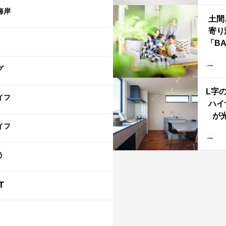
海岸
土間
寄り
「B
む、
な
グ
ba
L字
イフ
ハイ
が
イフ
「と
階L
う
T