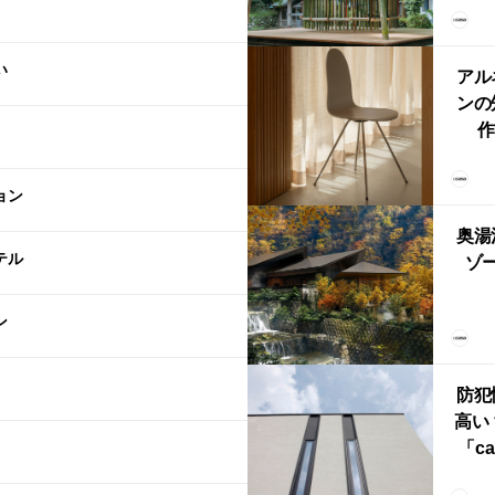
「
鈴
い
アル
ンの
作
Ch
FRI
ョン
ら世
奥湯
本
テル
ゾー
YU
ン
誕
本・
防犯
高い
「ca
ー