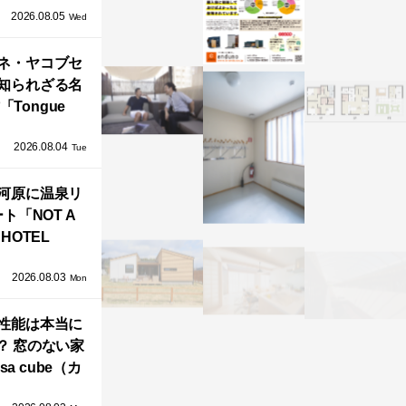
2026.08.05
循環する竹風
Wed
」が公開！
ネ・ヤコブセ
知られざる名
「Tongue
air」が復刻。
2026.08.04
TZ HANSENか
Tue
界で唯一、日
河原に温泉リ
で発売開始！
ト「NOT A
HOTEL
GAWARA」が
2026.08.03
生！販売を日
Mon
海外同時に開
性能は本当に
始！
？ 窓のない家
sa cube（カ
サ・キュー