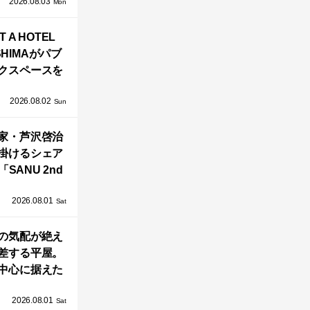
2026.08.03
」が叶えるプ
Mon
バシーと安心
T A HOTEL
感の正体
SHIMAがパブ
クスペースを
し、新ハウス
2026.08.02
HILL2.0」
Sun
OAST」が開
家・芦沢啓治
業！
掛けるシェア
SANU 2nd
Home Co-
2026.08.01
ers」、新拠点
Sat
AY 館山」が販
の気配が絶え
売開始
差する平屋。
中心に据えた
まい「団欒の
2026.08.01
杜」
Sat