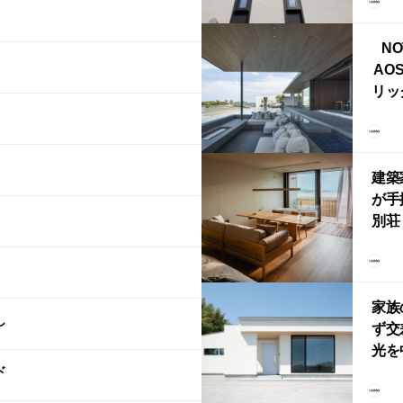
ブ）
ライ
NO
AO
リッ
拡張
「C
「C
建築
が手
別荘「
Own
「R
家族
し
ず交
光を
ド
住