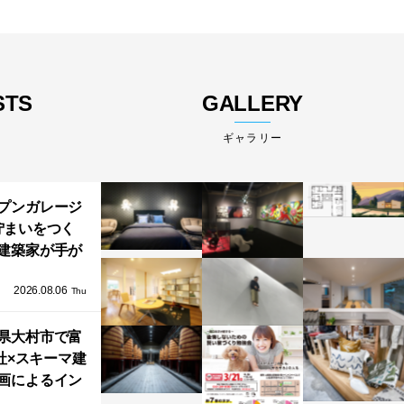
STS
GALLERY
ギャラリー
プンガレージ
佇まいをつく
建築家が手が
ミニマルな住
2026.08.06
「ふわりと浮
Thu
び上がる住ま
県大村市で富
い」
社×スキーマ建
画によるイン
タレーション