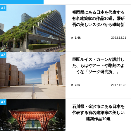
福岡県にある日本を代表する
有名建築家の作品10選。隈研
吾の美しいスタバから磯崎新
による鮨屋まで！
1.6k
2022.12.21
巨匠ルイス・カーンが設計し
た、もはやアートや彫刻のよ
うな「ソーク研究所」。
286
2017.12.28
石川県・金沢市にある日本を
代表する有名建築家の美しい
建築作品10選