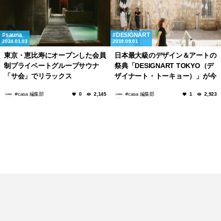
sauna
DESIGNART
2024.01.03
2019.09.01
東京・恵比寿にオープンした会員
日本最大級のデザイン＆アートの
制プライベートグループサウナ
祭典「DESIGNART TOKYO（デ
「サ会」でリラックス
ザイナート・トーキョー）」が今
年も開催！
#casa 編集部
#casa 編集部
0
2,145
1
2,923