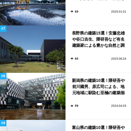
いっぱい！
69
2025.01.01
長野県の建築15選！安藤忠雄
や谷口吉生、隈研吾など有名
建築家による豊かな自然と調
和する美術館や公共施設！
65
2025.08.24
新潟県の建築10選！隈研吾や
前川國男、原広司による、地
元地域に馴染む至極の建築揃
い！
59
2024.04.03
富山県の建築10選！隈研吾や