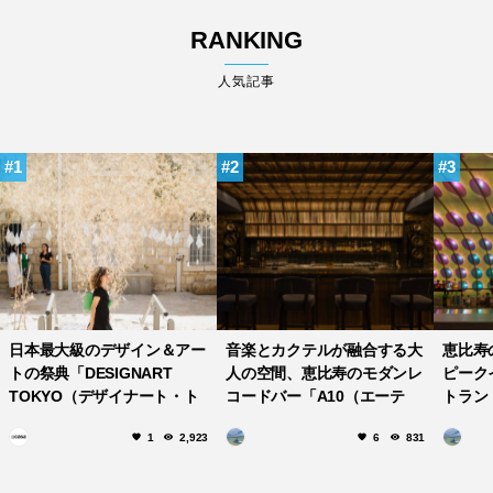
RANKING
人気記事
1
2
3
日本最大級のデザイン＆アー
音楽とカクテルが融合する大
恵比寿
トの祭典「DESIGNART
人の空間、恵比寿のモダンレ
ピーク
TOKYO（デザイナート・ト
コードバー「A10（エーテ
トラン
ーキョー）」が今年も開催！
ン）」
ン）」
1
2,923
6
831