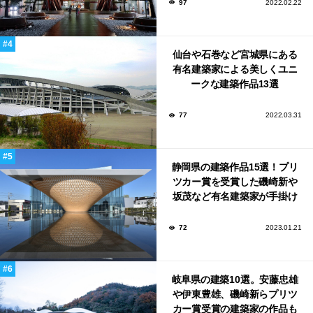
97
2022.02.22
仙台や石巻など宮城県にある
有名建築家による美しくユニ
ークな建築作品13選
77
2022.03.31
静岡県の建築作品15選！プリ
ツカー賞を受賞した磯崎新や
坂茂など有名建築家が手掛け
た美しい建築も多数！
72
2023.01.21
岐阜県の建築10選。安藤忠雄
や伊東豊雄、磯崎新らプリツ
カー賞受賞の建築家の作品も