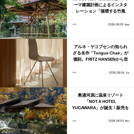
ーマ建築計画によるインスタ
レーション「循環する竹風
鈴」が公開！
2026.08.05
Wed
アルネ・ヤコブセンの知られ
ざる名作「Tongue Chair」が
復刻。FRITZ HANSENから世
界で唯一、日本で発売開始！
2026.08.04
Tue
奥湯河原に温泉リゾート
「NOT A HOTEL
YUGAWARA」が誕生！販売を
日本・海外同時に開始！
2026.08.03
Mon