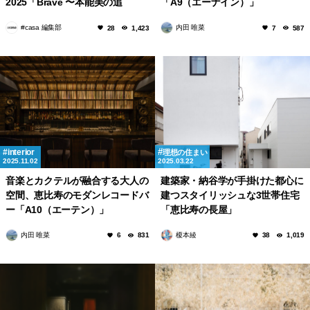
2025「Brave 〜本能美の追
「A9（エーナイン）」
求〜」
#casa 編集部
内田 唯菜
28
1,423
7
587
interior
理想の住まい
2025.11.02
2025.03.22
音楽とカクテルが融合する大人の
建築家・納谷学が手掛けた都心に
空間、恵比寿のモダンレコードバ
建つスタイリッシュな3世帯住宅
ー「A10（エーテン）」
「恵比寿の長屋」
内田 唯菜
榎本綾
6
831
38
1,019