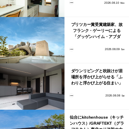
ゼット活用術
2026.08.10
Mon
プリツカー賞受賞建築家、故
フランク・ゲーリーによる
「グッゲンハイム・アブダ
ビ」が2026年12月11日に開館
2026.08.09
Sun
ダウンリビングと吹抜けが居
場所を浮かび上がらせる「ふ
わりと浮かび上がる住まい」
のLDKとインテリア
2026.08.08
Sat
仙台にkitchenhouse（キッチ
ンハウス）/GRAFTEKT（グラ