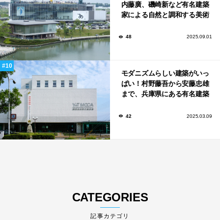
内藤廣、磯崎新など有名建築
家による自然と調和する美術
館から、革新的な公共施設な
ど！
48
2025.09.01
モダニズムらしい建築がいっ
ぱい！村野藤吾から安藤忠雄
まで、兵庫県にある有名建築
家が手がけた建築10選。
42
2025.03.09
CATEGORIES