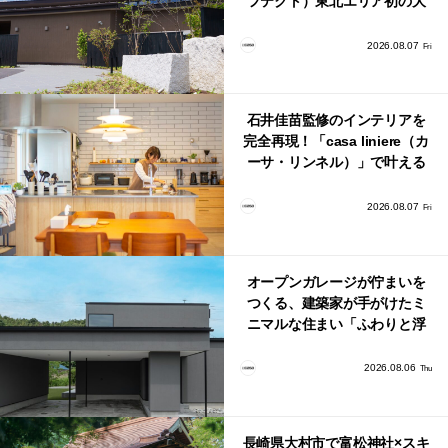
フテクト）東北エリア初の大
型ショールームがオープン！
2026.08.07
Fri
石井佳苗監修のインテリアを
完全再現！「casa liniere（カ
ーサ・リンネル）」で叶える
北欧ナチュラルな部屋づく
り。
2026.08.07
Fri
オープンガレージが佇まいを
つくる、建築家が手がけたミ
ニマルな住まい「ふわりと浮
かび上がる住まい」
2026.08.06
Thu
長崎県大村市で富松神社×スキ