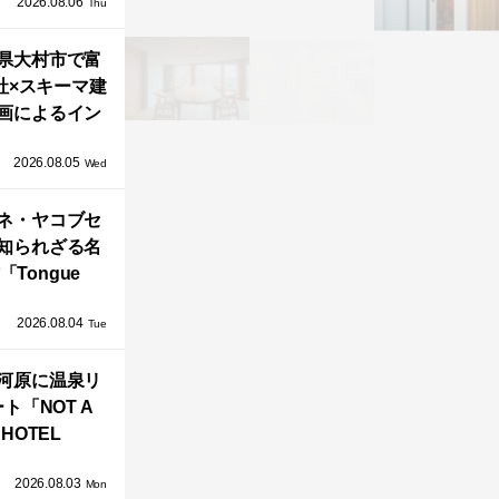
2026.08.06
「ふわりと浮
Thu
び上がる住ま
県大村市で富
い」
社×スキーマ建
画によるイン
タレーション
2026.08.05
循環する竹風
Wed
」が公開！
ネ・ヤコブセ
知られざる名
「Tongue
air」が復刻。
2026.08.04
TZ HANSENか
Tue
界で唯一、日
河原に温泉リ
で発売開始！
ト「NOT A
HOTEL
GAWARA」が
2026.08.03
生！販売を日
Mon