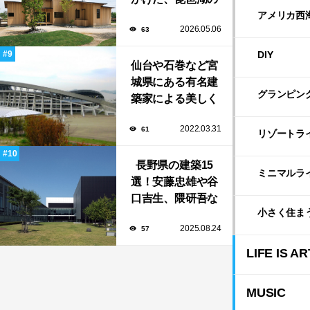
自然に寄り添う
アメリカ西
2026.05.06
63
「安曇川の家」
DIY
仙台や石巻など宮
城県にある有名建
グランピン
築家による美しく
ユニークな建築作
2022.03.31
61
品13選
リゾートラ
長野県の建築15
ミニマルラ
選！安藤忠雄や谷
口吉生、隈研吾な
小さく住ま
ど有名建築家によ
2025.08.24
57
る豊かな自然と調
和する美術館や公
LIFE IS AR
共施設！
MUSIC