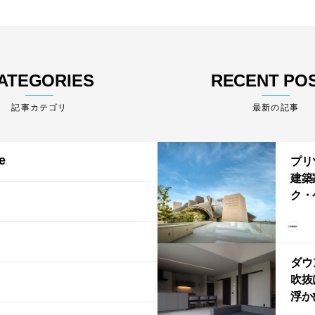
ATEGORIES
RECENT PO
最新の記事
e
プリ
建築
ク・
る「
ム・
202
ダウ
吹抜
浮か
「ふ